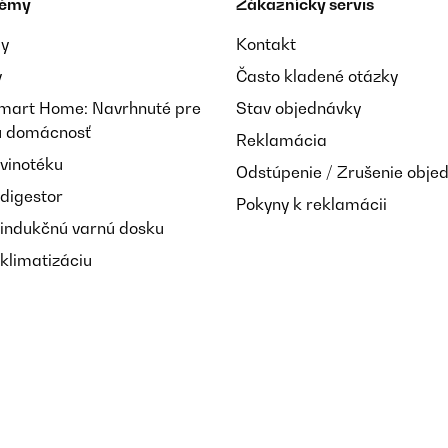
témy
Zákaznícky servis
ay
Kontakt
y
Často kladené otázky
Smart Home: Navrhnuté pre
Stav objednávky
nú domácnosť
Reklamácia
 vinotéku
Odstúpenie / Zrušenie obje
 digestor
Pokyny k reklamácii
 indukčnú varnú dosku
klimatizáciu