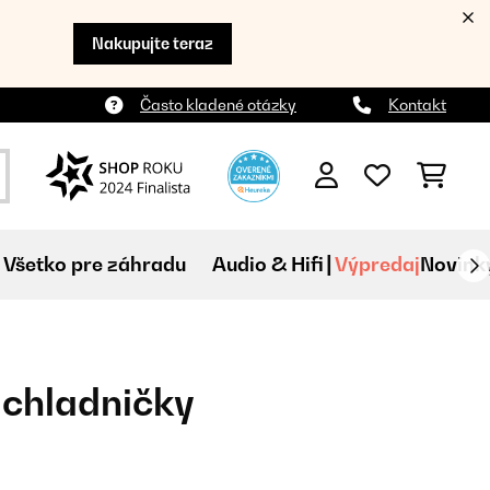
Nakupujte teraz
Často kladené otázky
Kontakt
Všetko pre záhradu
Audio & Hifi
Výpredaj
Novink
 chladničky