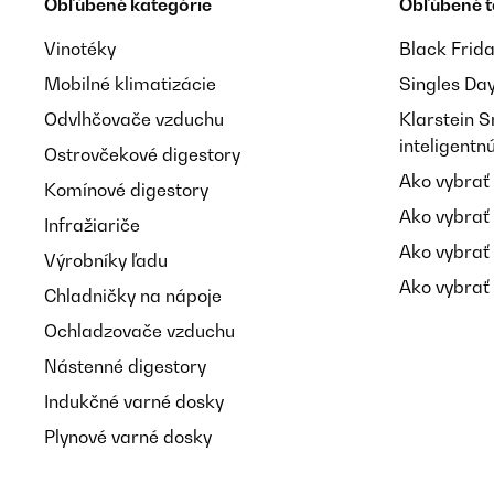
Obľúbené kategórie
Obľúbené 
Vinotéky
Black Frid
Mobilné klimatizácie
Singles Da
Odvlhčovače vzduchu
Klarstein 
inteligent
Ostrovčekové digestory
Ako vybrať
Komínové digestory
Ako vybrať
Infražiariče
Ako vybrať
Výrobníky ľadu
Ako vybrať 
Chladničky na nápoje
Ochladzovače vzduchu
Nástenné digestory
Indukčné varné dosky
Plynové varné dosky