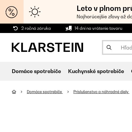
Leto v plnom pr
Najhorúcejšie zľavy až d
2 ročná záruka
14 dní na vrátenie tovaru
Domáce spotrebiče
Kuchynské spotrebiče
Domáce spotrebiče
Príslušenstvo a náhradné diely