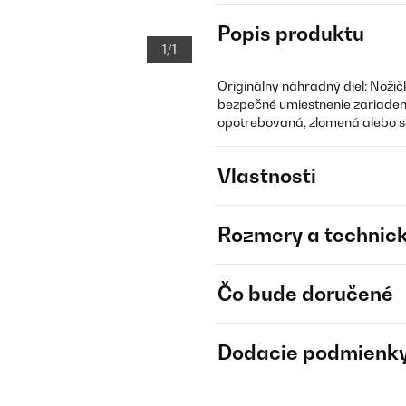
Popis produktu
1/1
Originálny náhradný diel: Nožičk
bezpečné umiestnenie zariadeni
opotrebovaná, zlomená alebo sa
Vlastnosti
Rozmery a technick
Čo bude doručené
Dodacie podmienk