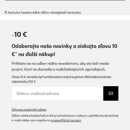
K tomuto tovaru ešte nikto nenapísal recenziu.
-10 €
Odoberajte naše novinky a získajte zľavu 10
€* na ďalší nákup!
Prihláste sa na odber nášho newslettera, aby ste boli medzi
prvými, ktorí sa dozvedia o nadchádzajúcich výpredajoch.
Zľava 10 € nemôže byť kombinovaná s inými kupónmi. Minimálna hodnota
objednávky 100 €.
Ochrana osobných údajov
Odber môžete kedykoľvek zrušiť prostredníctvom odkazu v pätičke ktoréhokoľvek
e-mailu alebo nám napíšte na
privacy@chal-tec.com
.