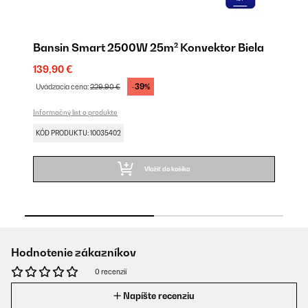
Bansin Smart 2500W 25m² Konvektor Biela
B
139,90 €
12
-39%
Uvádzacia cena:
229,90 €
Uv
Informačný list o produkte
Inf
KÓD PRODUKTU: 10035402
KÓ
Vložiť do košíka
Hodnotenie zákazníkov
0 recenzií
Napíšte recenziu