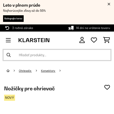
Leto v plnom prúde
Najhorúcejšie zľavy až do 55%
Nakupujte teraz
2 ročná záruka
14 dní na vrátenie tovaru
Ohrievače
Konvektory
Nožičky pre ohrievač
NOVÝ