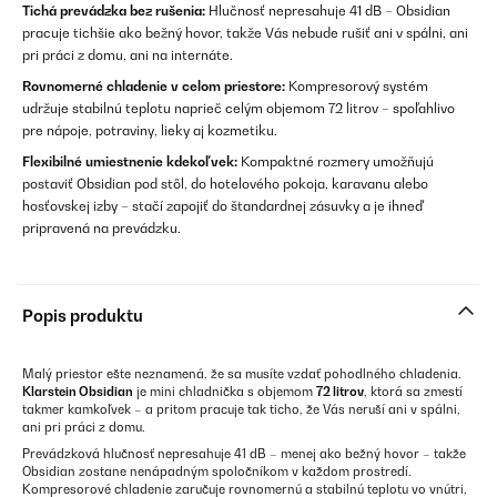
Tichá prevádzka bez rušenia:
Hlučnosť nepresahuje 41 dB – Obsidian
pracuje tichšie ako bežný hovor, takže Vás nebude rušiť ani v spálni, ani
pri práci z domu, ani na internáte.
Rovnomerné chladenie v celom priestore:
Kompresorový systém
udržuje stabilnú teplotu naprieč celým objemom 72 litrov – spoľahlivo
pre nápoje, potraviny, lieky aj kozmetiku.
Flexibilné umiestnenie kdekoľvek:
Kompaktné rozmery umožňujú
postaviť Obsidian pod stôl, do hotelového pokoja, karavanu alebo
hosťovskej izby – stačí zapojiť do štandardnej zásuvky a je ihneď
pripravená na prevádzku.
Popis produktu
Malý priestor ešte neznamená, že sa musíte vzdať pohodlného chladenia.
Klarstein Obsidian
je mini chladnička s objemom
72 litrov
, ktorá sa zmestí
takmer kamkoľvek – a pritom pracuje tak ticho, že Vás neruší ani v spálni,
ani pri práci z domu.
Prevádzková hlučnosť nepresahuje 41 dB – menej ako bežný hovor – takže
Obsidian zostane nenápadným spoločníkom v každom prostredí.
Kompresorové chladenie zaručuje rovnomernú a stabilnú teplotu vo vnútri,