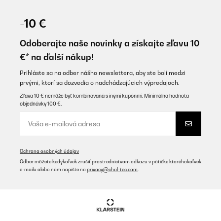
OVERENÁ KONTROLA
20/08/2025
-10 €
Tutto ok
Odoberajte naše novinky a získajte zľavu 10
Amazon-Benutzer
€* na ďalší nákup!
Preložiť
Prihláste sa na odber nášho newslettera, aby ste boli medzi
prvými, ktorí sa dozvedia o nadchádzajúcich výpredajoch.
OVERENÁ KONTROLA
Zľava 10 € nemôže byť kombinovaná s inými kupónmi. Minimálna hodnota
objednávky 100 €.
25/07/2022
Der Kühlschrank ist etwas laut von der Kühlung aber her top
Produkt !
Amazon-Benutzer
Ochrana osobných údajov
Preložiť
Odber môžete kedykoľvek zrušiť prostredníctvom odkazu v pätičke ktoréhokoľvek
e-mailu alebo nám napíšte na
privacy@chal-tec.com
.
OVERENÁ KONTROLA
11/07/2022
Haben den Kühlschrank alleinig für Getränke im Sommer gekauft,
da diese in unserem normalen Kühlschrank immer viel Platz