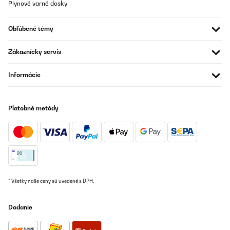
Plynové varné dosky
OVERENÁ KONTROLA
30/11/2021
Obľúbené témy
Als Bürokühlschrank ein top Produkt ...
Zákaznícky servis
Amazon-Benutzer
Informácie
Preložiť
OVERENÁ KONTROLA
Platobné metódy
12/11/2021
Super good
Amazon-Benutzer
Preložiť
* Všetky naše ceny sú uvedené s DPH.
OVERENÁ KONTROLA
Dodanie
02/11/2021
Ich kann den Kühlschrank nur weiterempfehlen. Alles