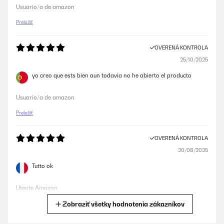
Usuario/a de amazon
Preložiť
OVERENÁ KONTROLA
25/10/2025
yo creo que ests bien aun todavia no he abierto el producto
Usuario/a de amazon
Preložiť
OVERENÁ KONTROLA
20/08/2025
Tutto ok
Utente Amazon
Zobraziť všetky hodnotenia zákazníkov
Preložiť