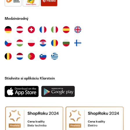
hervorragend.
Amazon-Benutzer
Medzinárodný
Preložiť
OVERENÁ KONTROLA
15/08/2021
Meine Tochter wollte einen kleinen Kühlschrank für Getränke in
ihrem Zimmer haben. Kühlschrank wurde schnell geliefert. Sieht
aus wie auf den Bildern, super leise, so dass man auch im selben
Raum schlafen kann. Das eisfach funktioniert tatsächlich auch,
was ich zuerst nicht glauben wollte! Eiswürfel egal ob im Beutel
oder in einer Schale werden ohne Probleme gefroren. Absolute
Stiahnite si aplikáciu Klarstein
Kaufempfehlung!
Amazon-Benutzer
Preložiť
OVERENÁ KONTROLA
05/05/2021
Wir haben uns für den Kühlschrank als zweiten Kühlschrank im