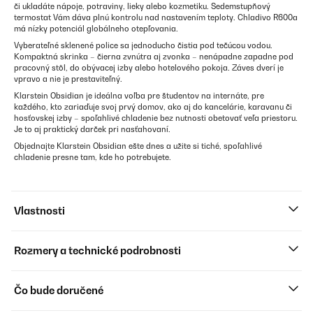
či ukladáte nápoje, potraviny, lieky alebo kozmetiku. Sedemstupňový
termostat Vám dáva plnú kontrolu nad nastavením teploty. Chladivo R600a
má nízky potenciál globálneho otepľovania.
Vyberateľné sklenené police sa jednoducho čistia pod tečúcou vodou.
Kompaktná skrinka – čierna zvnútra aj zvonka – nenápadne zapadne pod
pracovný stôl, do obývacej izby alebo hotelového pokoja. Záves dverí je
vpravo a nie je prestaviteľný.
Klarstein Obsidian je ideálna voľba pre študentov na internáte, pre
každého, kto zariaďuje svoj prvý domov, ako aj do kancelárie, karavanu či
hosťovskej izby – spoľahlivé chladenie bez nutnosti obetovať veľa priestoru.
Je to aj praktický darček pri nasťahovaní.
Objednajte Klarstein Obsidian ešte dnes a užite si tiché, spoľahlivé
chladenie presne tam, kde ho potrebujete.
Vlastnosti
Rozmery a technické podrobnosti
Čo bude doručené