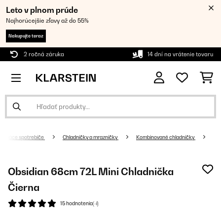
Leto v plnom prúde
Najhorúcejšie zľavy až do 55%
Nakupujte teraz
2 ročná záruka
14 dní na vrátenie tovaru
Domáce spotrebiče
Chladničky a mrazničky
Kombinované chladničky
Obsidian 68cm 72L Mini Chladnička
Čierna
15 hodnotenia(-í)