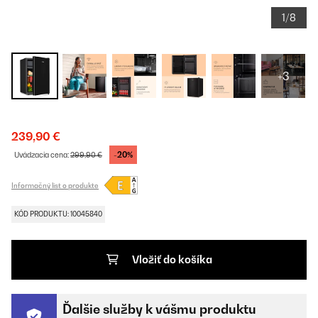
1/8
+3
239,90 €
-20%
Uvádzacia cena:
299,90 €
Informačný list o produkte
KÓD PRODUKTU: 10045840
Vložiť do košíka
Ďalšie služby k vášmu produktu