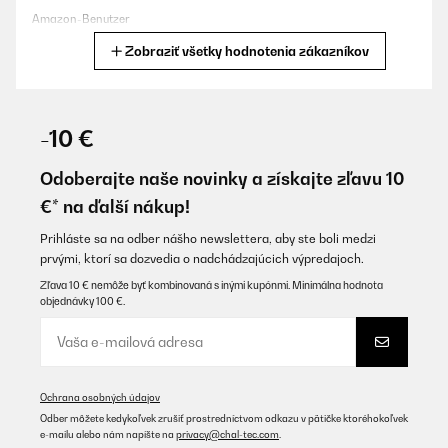
Amazon-Benutzer
Zobraziť všetky hodnotenia zákazníkov
Preložiť
OVERENÁ KONTROLA
15/05/2019
-10 €
Super Buttons. Genau wie beschrieben und wie auf den Bildern
ersichtlich. Super Preis- / Leistungsverhältnis.
Odoberajte naše novinky a získajte zľavu 10
€* na ďalší nákup!
Amazon-Benutzer
Preložiť
Prihláste sa na odber nášho newslettera, aby ste boli medzi
prvými, ktorí sa dozvedia o nadchádzajúcich výpredajoch.
Zľava 10 € nemôže byť kombinovaná s inými kupónmi. Minimálna hodnota
OVERENÁ KONTROLA
objednávky 100 €.
03/07/2018
Super Artikel, hat alles einwandfrei geklappt :) Sehr weiter zu
empfehlen! Gefällt uns allen sehr gut!
Amazon-Benutzer
Ochrana osobných údajov
Odber môžete kedykoľvek zrušiť prostredníctvom odkazu v pätičke ktoréhokoľvek
Preložiť
e-mailu alebo nám napíšte na
privacy@chal-tec.com
.