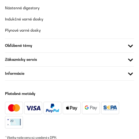
Superschöne, unaufdringliche Buttons im Vintate-Style. Gefällt
Nástenné digestory
der Braut sehr gut und hat uns beim Junggesellinnenabschied
dezent aber eindeutig als Gruppe gekennzeichnet :)
Indukčné varné dosky
Amazon-Benutzer
Plynové varné dosky
Preložiť
Obľúbené témy
Zákaznícky servis
Informácie
Platobné metódy
* Všetky naše ceny sú uvedené s DPH.