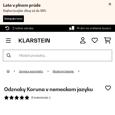
Leto v plnom prúde
Najhorúcejšie zľavy až do 55%
Nakupujte teraz
2 ročná záruka
14 dní na vrátenie tovaru
Domáce spotrebiče
Moderné bývanie
Odznaky Koruna v nemeckom jazyku
8 hodnotenia(-í)