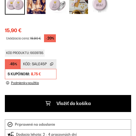
15,90 €
-20%
Uvádzacia cena:
19,90 €
KÓD PRODUKTU: 10039785
-45%
KÓD:
SALE45P
S KUPÓNOM:
8,75 €
Podmienky použitia
Vložiť do košíka
Pripravené na odoslanie
Dodacia lehota: 2 - 4 pracovných dní