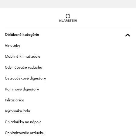
OVERENÁ KONTROLA
03/07/2018
Alles wunderbar Super Artikel, hat alles einwandfrei geklappt :)
Sehr weiter zu empfehlen! Gefällt uns allen sehr gut!
Obľúbené kategórie
Amazon-Benutzer
Vinotéky
Preložiť
Mobilné klimatizácie
OVERENÁ KONTROLA
Odvlhčovače vzduchu
01/07/2018
Ostrovčekové digestory
Ich habe die Buttons zu einem JGA bestellt. Sie kamen pünktlich
an, waren alle vollständig und konnten leicht an jeglicher Art von
Komínové digestory
Kleidung befestigt werden.
Amazon-Benutzer
Infražiariče
Preložiť
Výrobníky ľadu
Chladničky na nápoje
OVERENÁ KONTROLA
25/05/2018
Ochladzovače vzduchu