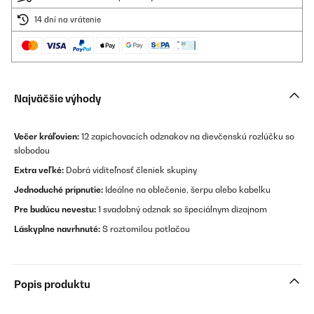
14 dní na vrátenie
Najväčšie výhody
Večer kráľovien:
12 zapichovacích odznakov na dievčenskú rozlúčku so
slobodou
Extra veľké:
Dobrá viditeľnosť členiek skupiny
Jednoduché pripnutie:
Ideálne na oblečenie, šerpu alebo kabelku
Pre budúcu nevestu:
1 svadobný odznak so špeciálnym dizajnom
Láskyplne navrhnuté:
S roztomilou potlačou
Popis produktu