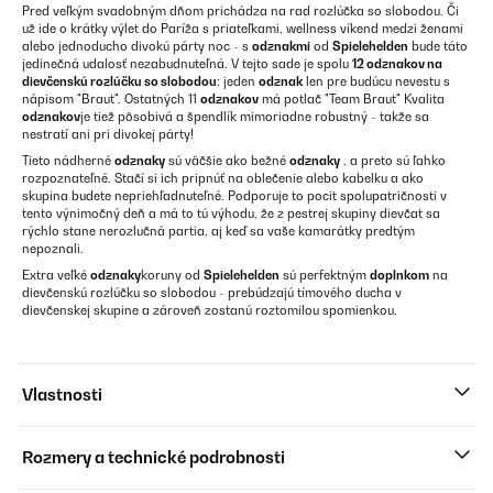
Pred veľkým svadobným dňom prichádza na rad rozlúčka so slobodou. Či
už ide o krátky výlet do Paríža s priateľkami, wellness víkend medzi ženami
alebo jednoducho divokú párty noc - s
odznakmi
od
Spielehelden
bude táto
jedinečná udalosť nezabudnuteľná. V tejto sade je spolu
12 odznakov na
dievčenskú rozlúčku so slobodou
: jeden
odznak
len pre budúcu nevestu s
nápisom "Braut". Ostatných 11
odznakov
má potlač "Team Braut" Kvalita
odznakov
je tiež pôsobivá a špendlík mimoriadne robustný - takže sa
nestratí ani pri divokej párty!
Tieto nádherné
odznaky
sú väčšie ako bežné
odznaky
, a preto sú ľahko
rozpoznateľné. Stačí si ich pripnúť na oblečenie alebo kabelku a ako
skupina budete nepriehľadnuteľné. Podporuje to pocit spolupatričnosti v
tento výnimočný deň a má to tú výhodu, že z pestrej skupiny dievčat sa
rýchlo stane nerozlučná partia, aj keď sa vaše kamarátky predtým
nepoznali.
Extra veľké
odznaky
koruny od
Spielehelden
sú perfektným
doplnkom
na
dievčenskú rozlúčku so slobodou - prebúdzajú tímového ducha v
dievčenskej skupine a zároveň zostanú roztomilou spomienkou.
Vlastnosti
Rozmery a technické podrobnosti