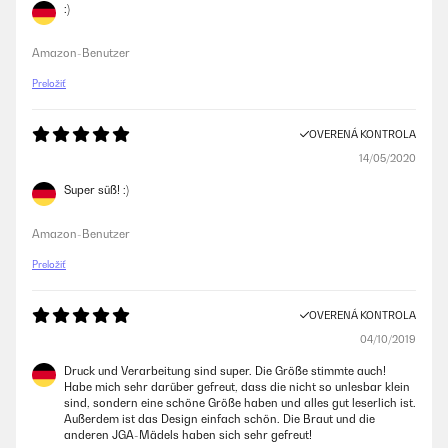
:)
Amazon-Benutzer
Preložiť
OVERENÁ KONTROLA
14/05/2020
Super süß! :)
Amazon-Benutzer
Preložiť
OVERENÁ KONTROLA
04/10/2019
Druck und Verarbeitung sind super. Die Größe stimmte auch!
Habe mich sehr darüber gefreut, dass die nicht so unlesbar klein
sind, sondern eine schöne Größe haben und alles gut leserlich ist.
Außerdem ist das Design einfach schön. Die Braut und die
anderen JGA-Mädels haben sich sehr gefreut!