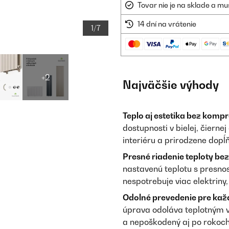
Tovar nie je na sklade a mu
14 dní na vrátenie
1/7
+2
Najväčšie výhody
Teplo aj estetika bez komp
dostupnosti v bielej, čierne
interiéru a prirodzene dopĺ
Presné riadenie teploty be
nastavenú teplotu s presnos
nespotrebuje viac elektriny,
Odolné prevedenie pre kaž
úprava odoláva teplotným v
a nepoškodený aj po rokoch