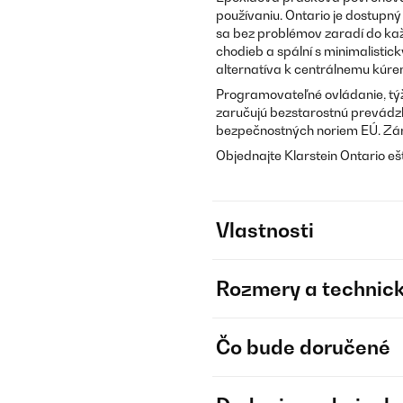
používaniu. Ontario je dostupný
sa bez problémov zaradí do kaž
chodieb a spální s minimalistic
alternatíva k centrálnemu kúren
Programovateľné ovládanie, týž
zaručujú bezstarostnú prevádzk
bezpečnostných noriem EÚ. Zár
Objednajte Klarstein Ontario ešt
Vlastnosti
Rozmery a technick
Čo bude doručené