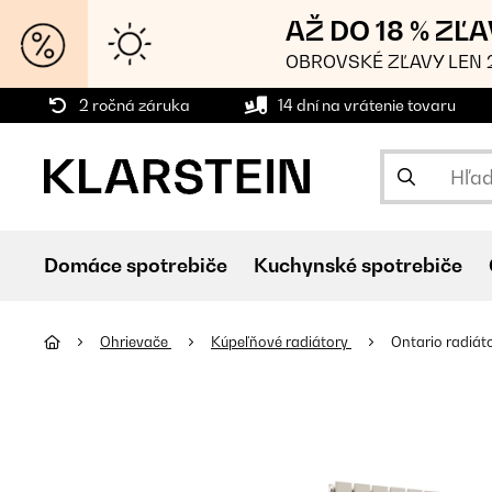
AŽ DO 18 % ZĽ
OBROVSKÉ ZĽAVY LEN 2
2 ročná záruka
14 dní na vrátenie tovaru
Domáce spotrebiče
Kuchynské spotrebiče
Ohrievače
Kúpeľňové radiátory
Ontario radiát