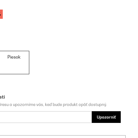
%
Piesok
sti
dresu a upozorníme vás, keď bude produkt opäť dostupný.
Upozorniť