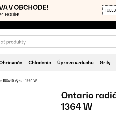
AVA V OBCHODE!
FULL
4 HODÍN!
Ohrievače
Chladenie
Úprava vzduchu
Grily
or 180x45 Výkon 1364 W
Ontario radi
1364 W