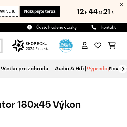
12
44
20
SWING18
Nakupujte teraz
H
M
S
Často kladené otázky
Kontakt
Všetko pre záhradu
Audio & Hifi
Výpredaj
Novink
átor 180x45 Výkon