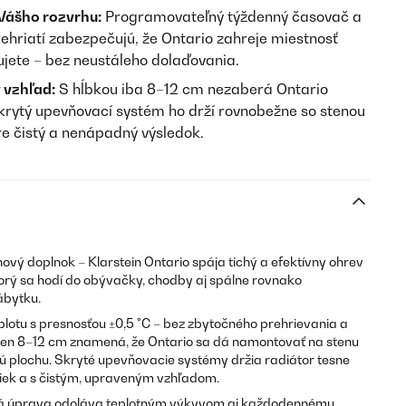
Vášho rozvrhu:
Programovateľný týždenný časovač a
ehriatí zabezpečujú, že Ontario zahreje miestnosť
ujete – bez neustáleho dolaďovania.
 vzhľad:
S hĺbkou iba 8–12 cm nezaberá Ontario
krytý upevňovací systém ho drží rovnobežne so stenou
pre čistý a nenápadný výsledok.
nový doplnok – Klarstein Ontario spája tichý a efektívny ohrev
orý sa hodí do obývačky, chodby aj spálne rovnako
ábytku.
plotu s presnosťou ±0,5 °C – bez zbytočného prehrievania a
a len 8–12 cm znamená, že Ontario sa dá namontovať na stenu
ú plochu. Skryté upevňovacie systémy držia radiátor tesne
utiek a s čistým, upraveným vzhľadom.
á úprava odoláva teplotným výkyvom aj každodennému