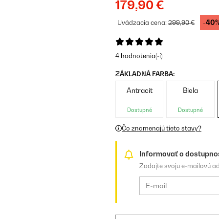
179,90 €
-40
Uvádzacia cena:
299,90 €
4 hodnotenia(-í)
ZÁKLADNÁ FARBA:
Antracit
Biela
Dostupné
Dostupné
Čo znamenajú tieto stavy?
Informovať o dostupno
Zadajte svoju e-mailovú a