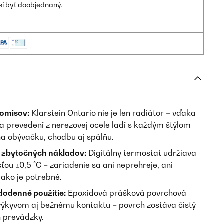
sí byť doobjednaný.
romisov:
Klarstein Ontario nie je len radiátor – vďaka
j a prevedení z nerezovej ocele ladí s každým štýlom
ňa obývačku, chodbu aj spálňu.
z zbytočných nákladov:
Digitálny termostat udržiava
ťou ±0,5 °C – zariadenie sa ani neprehreje, ani
 ako je potrebné.
dodenné použitie:
Epoxidová prášková povrchová
ýkyvom aj bežnému kontaktu – povrch zostáva čistý
 prevádzky.