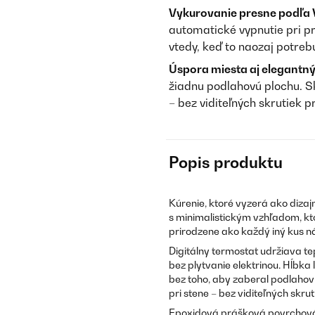
Vykurovanie presne podľa 
automatické vypnutie pri pr
vtedy, keď to naozaj potreb
Úspora miesta aj elegantný
žiadnu podlahovú plochu. S
– bez viditeľných skrutiek 
Popis produktu
Kúrenie, ktoré vyzerá ako dizaj
s minimalistickým vzhľadom, kt
prirodzene ako každý iný kus n
Digitálny termostat udržiava te
bez plytvanie elektrinou. Hĺbk
bez toho, aby zaberal podlahov
pri stene – bez viditeľných skr
Epoxidová prášková povrchov