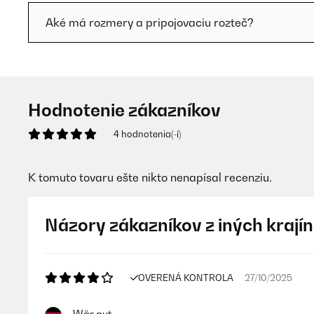
Aké má rozmery a pripojovaciu rozteč?
Hodnotenie zákazníkov
4 hodnotenia(-í)
K tomuto tovaru ešte nikto nenapísal recenziu.
Názory zákazníkov z iných krajín
OVERENÁ KONTROLA
27/10/2025
Wär gut