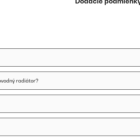
Dodacie podmienk
lovodný radiátor?