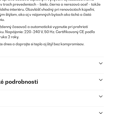
 v troch prevedeniach – biela, čierna a nerezová oceľ – takže
dého interiéru. Obzvlášť vhodný pri renováciách kúpeľní,
kým štýlom, ako aj v nájomných bytoch ako tichá a čistá
iu.
denný časovač a automatické vypnutie pri prehriatí
u. Napájanie: 220–240 V, 50 Hz. Certifikovaný CE podľa
uka 2 roky.
e dnes a doprajte si teplo aj štýl bez kompromisov.
é podrobnosti