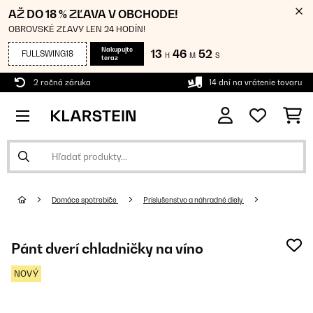
AŽ DO 18 % ZĽAVA V OBCHODE!
OBROVSKÉ ZĽAVY LEN 24 HODÍN!
Nakupujte
13
46
51
FULLSWING18
H
M
S
teraz
2 ročná záruka
14 dní na vrátenie tovaru
Domáce spotrebiče
Príslušenstvo a náhradné diely
Pánt dverí chladničky na víno
NOVÝ