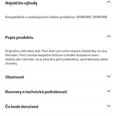
Najväčšie výhody
Kompatibilné s nasledujúcimi číslami produktov: 10046355, 10046356
Popis produktu
Originálny náhradný diel: Pánt dverí pre voľne stojace chladničky na víno
Klarstein. Pánt zaisťuje bezpečné držanie a hladké dosadanie dverí –
ideálny ako náhrada, ak je pôvodný pánt poškodený, opotrebovaný alebo
zlomený.
Vlastnosti
Rozmery a technické podrobnosti
Čo bude doručené