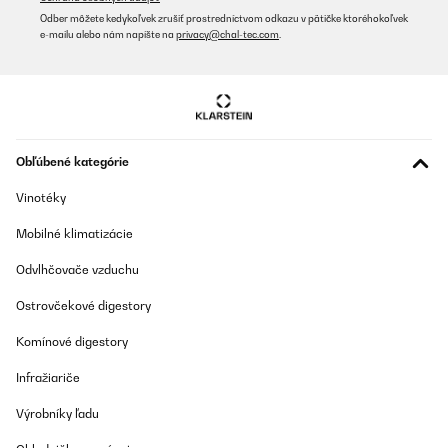
Odber môžete kedykoľvek zrušiť prostredníctvom odkazu v pätičke ktoréhokoľvek
e-mailu alebo nám napíšte na
privacy@chal-tec.com
.
Obľúbené kategórie
Vinotéky
Mobilné klimatizácie
Odvlhčovače vzduchu
Ostrovčekové digestory
Komínové digestory
Infražiariče
Výrobníky ľadu