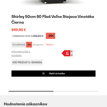
ka
Shirley 50cm 60 Fliaš Voľne Stojaca Vinotéka
Sh
Čierna
K
949,90 €
92
-36%
Uvádzacia cena:
1.499,90 €
Uv
FULLSWING18
-18%
S kupónom:
778,92 €
FU
Informačný list o
Inf
produkte
pr
KÓD PRODUKTU: 10046355
KÓ
Vložiť do košíka
Hodnotenie zákazníkov