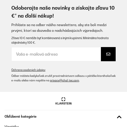
Odoberajte naše novinky a získajte zľavu 10
€* na ďalší nákup!
Prihláste sa na odber nášho newslettera, aby ste boli medzi
prvými, ktorí sa dozvedia o nadchádzajúcich výpredajoch.
Zľava 10 € nemôže byť kombinovaná s inými kupónmi. Minimálna hodnota
objednávky 100 €.
Ochrana osobných údajov
Odber môžete kedykoľvek zrušiť prostredníctvom odkazu v pätičke ktoréhokoľvek
e-mailu alebo nám napíšte na
privacy@chal-tec.com
.
Obľúbené kategórie
Vinotéky