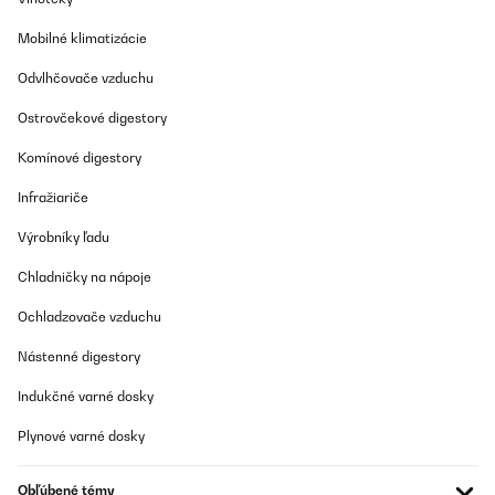
Mobilné klimatizácie
Odvlhčovače vzduchu
Ostrovčekové digestory
Komínové digestory
Infražiariče
Výrobníky ľadu
Chladničky na nápoje
Ochladzovače vzduchu
Nástenné digestory
Indukčné varné dosky
Plynové varné dosky
Obľúbené témy