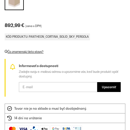
892,99 €
(cena s DPH)
KÓD PRODUKTU: PANTHEON_CORTINA_SOLID_SKY_PERGOLA
Čo znamenajú tieto stavy?
Informovať o dostupnosti
Zadajte svoju e-mailovú adresu a upozorníme vás, keď bude produkt opäť
dostupný.
Upozorniť
Tovar nie je na sklade a musí byť doobjednaný.
14 dní na vrátenie