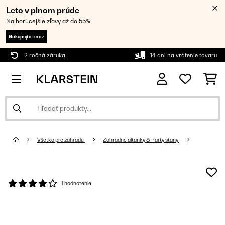
Leto v plnom prúde
Najhorúcejšie zľavy až do 55%
Nakupujte teraz
2 ročná záruka
14 dní na vrátenie tovaru
Všetko pre záhradu
Záhradné altánky & Párty stany
1 hodnotenie