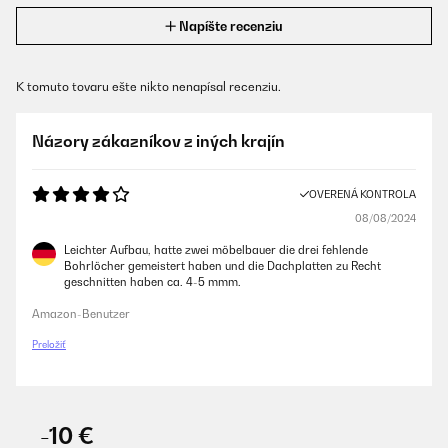
Napíšte recenziu
K tomuto tovaru ešte nikto nenapísal recenziu.
Názory zákazníkov z iných krajín
OVERENÁ KONTROLA
08/08/2024
Leichter Aufbau, hatte zwei möbelbauer die drei fehlende
Bohrlöcher gemeistert haben und die Dachplatten zu Recht
geschnitten haben ca. 4-5 mmm.
Amazon-Benutzer
Preložiť
-10 €