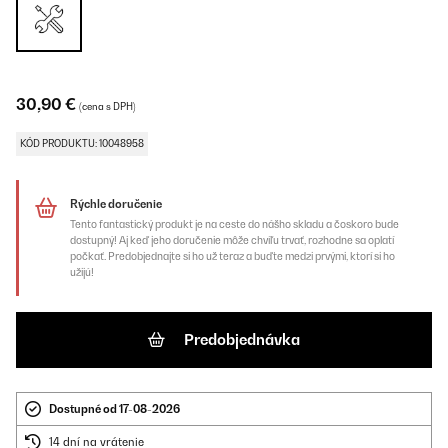
30,90 €
(cena s DPH)
KÓD PRODUKTU: 10048958
Rýchle doručenie
Tento fantastický produkt je na ceste do nášho skladu a čoskoro bude
dostupný! Aj keď jeho doručenie môže chvíľu trvať, rozhodne sa oplatí
počkať. Predobjednajte si ho už teraz a buďte medzi prvými, ktorí si ho
užijú!
Predobjednávka
Dostupné od 17-08-2026
14 dní na vrátenie