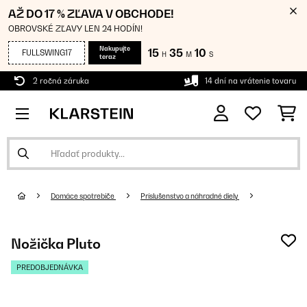
AŽ DO 17 % ZĽAVA V OBCHODE!
OBROVSKÉ ZĽAVY LEN 24 HODÍN!
Nakupujte
15
35
09
FULLSWING17
H
M
S
teraz
2 ročná záruka
14 dní na vrátenie tovaru
Domáce spotrebiče
Príslušenstvo a náhradné diely
Nožička Pluto
PREDOBJEDNÁVKA