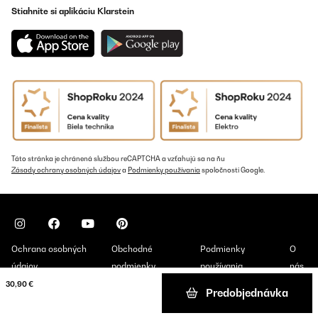
Stiahnite si aplikáciu Klarstein
Táto stránka je chránená službou reCAPTCHA a vzťahujú sa na ňu
Zásady ochrany osobných údajov
a
Podmienky používania
spoločnosti Google.
Ochrana osobných
Obchodné
Podmienky
O
údajov
podmienky
používania
nás
30,90 €
Predobjednávka
Copyright © 2026 Klarstein. All rights reserved