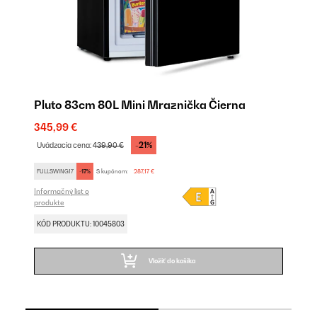
Pluto 83cm 80L Mini Mraznička Čierna
P
345,99 €
29
-21%
Uvádzacia cena:
439,90 €
Uv
FULLSWING17
-17%
S kupónom:
287,17 €
FU
Informačný list o
Inf
produkte
pr
KÓD PRODUKTU: 10045803
KÓ
Vložiť do košíka