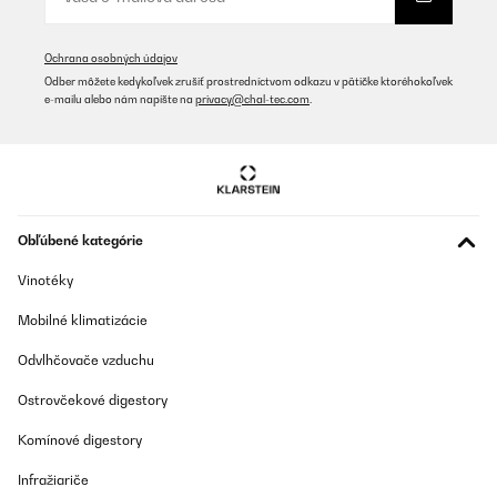
Ochrana osobných údajov
Odber môžete kedykoľvek zrušiť prostredníctvom odkazu v pätičke ktoréhokoľvek
e-mailu alebo nám napíšte na
privacy@chal-tec.com
.
Obľúbené kategórie
Vinotéky
Mobilné klimatizácie
Odvlhčovače vzduchu
Ostrovčekové digestory
Komínové digestory
Infražiariče