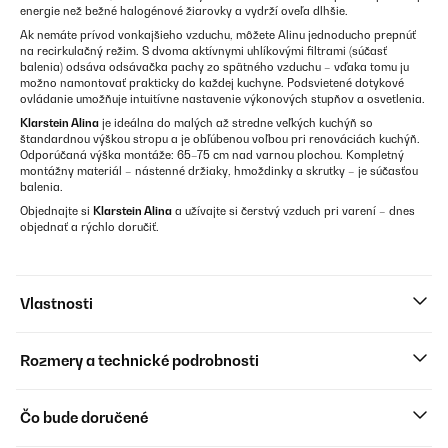
energie než bežné halogénové žiarovky a vydrží oveľa dlhšie.
Ak nemáte prívod vonkajšieho vzduchu, môžete Alinu jednoducho prepnúť
na recirkulačný režim. S dvoma aktívnymi uhlíkovými filtrami (súčasť
balenia) odsáva odsávačka pachy zo spätného vzduchu – vďaka tomu ju
možno namontovať prakticky do každej kuchyne. Podsvietené dotykové
ovládanie umožňuje intuitívne nastavenie výkonových stupňov a osvetlenia.
Klarstein Alina
je ideálna do malých až stredne veľkých kuchýň so
štandardnou výškou stropu a je obľúbenou voľbou pri renováciách kuchýň.
Odporúčaná výška montáže: 65–75 cm nad varnou plochou. Kompletný
montážny materiál – nástenné držiaky, hmoždinky a skrutky – je súčasťou
balenia.
Objednajte si
Klarstein Alina
a užívajte si čerstvý vzduch pri varení – dnes
objednať a rýchlo doručiť.
Vlastnosti
Rozmery a technické podrobnosti
Čo bude doručené