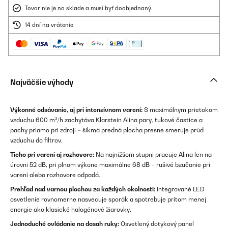
Tovar nie je na sklade a musí byť doobjednaný.
14 dní na vrátenie
Najväčšie výhody
Výkonné odsávanie, aj pri intenzívnom varení:
S maximálnym prietokom
vzduchu 600 m³/h zachytáva Klarstein Alina pary, tukové častice a
pachy priamo pri zdroji – šikmá predná plocha presne smeruje prúd
vzduchu do filtrov.
Ticho pri varení aj rozhovore:
Na najnižšom stupni pracuje Alina len na
úrovni 52 dB, pri plnom výkone maximálne 68 dB – rušivé bzučanie pri
varení alebo rozhovore odpadá.
Prehľad nad varnou plochou za každých okolností:
Integrované LED
osvetlenie rovnomerne nasvecuje sporák a spotrebuje pritom menej
energie ako klasické halogénové žiarovky.
Jednoduché ovládanie na dosah ruky:
Osvetlený dotykový panel