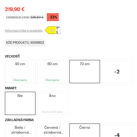
219,90 €
-33%
Uvádzacia cena:
329,90 €
Informačný list o produkte
KÓD PRODUKTU: 10046602
VEĽKOSŤ:
40 cm
60 cm
70 cm
+2
Dostupné
Dostupné
SMART:
Nie
Áno
Iná kombinácia
ZÁKLADNÁ FARBA:
Biela /
Červená /
Čierna
strieborná
strieborná
+4