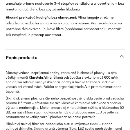
umožňuje priame nastavenie 3–4 stupňov ventilátora aj osvetlenia – bez
hmatania tlačidiel a bez zbytočného hľadania.
Vhodná pre každú kuchyňu bez obmedzení:
Alina funguje v režime
odvádzania vzduchu von aj v recirkulačnom režime. Pre recirkuláciu sú
potrebné dva aktívne uhlíkové filtre (predávané samostatne) – montáž
tak nevyžaduje prestup cez stenu.
Popis produktu
Mastný vzduch, nepríjemné pachy, zahmlené kuchynské plochy – s tým
všetkým končí
Klarstein Alina
. Šikmá odsávačka s výkonom až
600 m³/h
spoľahlivo odsáva kuchynskú paru, pachy a tukové častice a udržiava
vzduch pri varení svieži. Vďaka energetickej triede
A
je pritom mimoriadne
úsporná.
Šikmá sklenená plocha z čierneho bezpečnostného skla vedie prúd vzduchu
priamo k filtrom – efektívnejšie ako klasické komínové odsávače a opticky
výrazne modernejšie. Motor pracuje aj v najtichšom režime s hlučnosťou 52
dB, na najnižšom stupni dokonca len 52 dB. Zabudované LED osvetlenie
rovnomerne osvetľuje varnú plochu bez oslnenia potravín.
Hliníkový tukový filter sa jednoducho čistí v umývačke riadu – žiadne
zdĺhavé drhnutie, žiadna drahá výmena filtra. LED svetlo spotrebuje menej