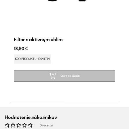
Filter s aktívnym uhlím
Hl
18,90 €
24
Uv
KÓD PRODUKTU: 10047744
KÓ
Vložiť do košíka
Hodnotenie zákazníkov
0 recenzií