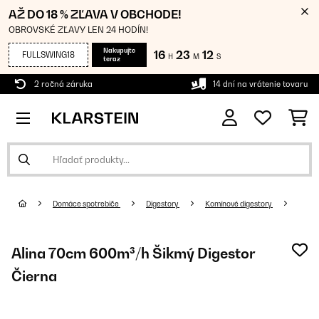
AŽ DO 18 % ZĽAVA V OBCHODE!
OBROVSKÉ ZĽAVY LEN 24 HODÍN!
Nakupujte
16
23
11
FULLSWING18
H
M
S
teraz
2 ročná záruka
14 dní na vrátenie tovaru
Domáce spotrebiče
Digestory
Komínové digestory
Alina 70cm 600m³/h Šikmý Digestor
Čierna