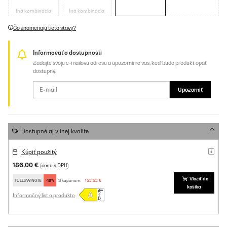
metalíza
metalíza
Iná kombinácia
Iná kombinácia
Čo znamenajú tieto stavy?
Informovať o dostupnosti
Zadajte svoju e-mailovú adresu a upozorníme vás, keď bude produkt opäť
dostupný.
Upozorniť
Dostupné aj v inej kvalite
Kúpiť použitý
186,00 €
(cena s DPH)
Vložiť do
FULLSWING18
-18%
S kupónom:
152,52 €
košíka
Informačný list o produkte