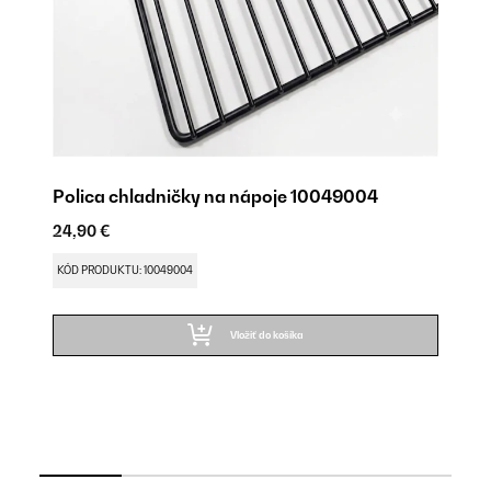
Polica chladničky na nápoje 10049004
24,90 €
C
1
KÓD PRODUKTU: 10049004
24
Vložiť do košíka
KÓ