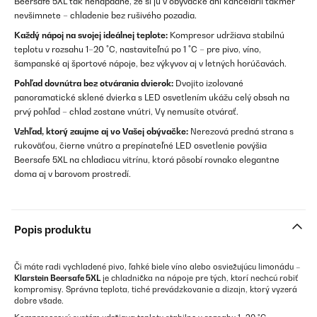
Beersafe 5XL tak nenápadne, že si ju v obývačke ani kancelárii takmer
nevšimnete – chladenie bez rušivého pozadia.
Každý nápoj na svojej ideálnej teplote:
Kompresor udržiava stabilnú
teplotu v rozsahu 1–20 °C, nastaviteľnú po 1 °C – pre pivo, víno,
šampanské aj športové nápoje, bez výkyvov aj v letných horúčavách.
Pohľad dovnútra bez otvárania dvierok:
Dvojito izolované
panoramatické sklené dvierka s LED osvetlením ukážu celý obsah na
prvý pohľad – chlad zostane vnútri, Vy nemusíte otvárať.
Vzhľad, ktorý zaujme aj vo Vašej obývačke:
Nerezová predná strana s
rukoväťou, čierne vnútro a prepínateľné LED osvetlenie povýšia
Beersafe 5XL na chladiacu vitrínu, ktorá pôsobí rovnako elegantne
doma aj v barovom prostredí.
Popis produktu
Či máte radi vychladené pivo, ľahké biele víno alebo osviežujúcu limonádu –
Klarstein Beersafe 5XL
je chladnička na nápoje pre tých, ktorí nechcú robiť
kompromisy. Správna teplota, tiché prevádzkovanie a dizajn, ktorý vyzerá
dobre všade.