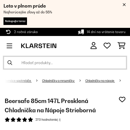
Leto v plnom prúde
Najhorúcejšie zľavy až do 55%
Nakupujte teraz
2 ročná záruka
14 dní na vrátenie tovaru
Domáce spotrebiče
Chladničky a mrazničky
Chladničky na nápoje
Beersafe 85cm 147L Presklená
Chladnička na Nápoje Strieborná
270 hodnotenia(-í)