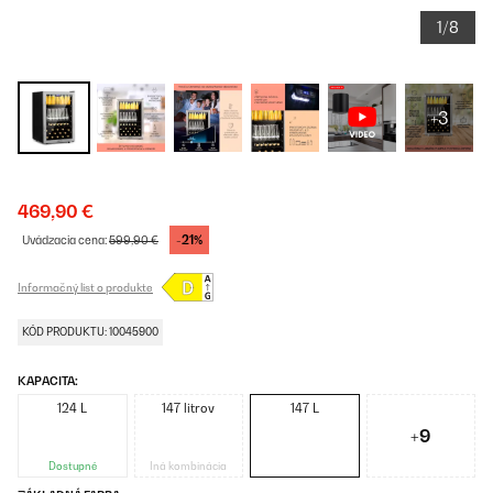
1/8
+3
469,90 €
-21%
Uvádzacia cena:
599,90 €
Informačný list o produkte
KÓD PRODUKTU: 10045900
KAPACITA:
124 L
147 litrov
147 L
+9
Dostupné
Iná kombinácia