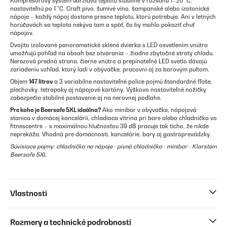
Kompresorový systém udržiava teplotu stabilne v rozsahu 1–20 °C,
nastaviteľnú po 1 °C. Craft pivo, šumivé víno, šampanské alebo izotonické
nápoje – každý nápoj dostane presne teplotu, ktorú potrebuje. Ani v letných
horúčavách sa teplota nekýva tam a späť, čo by mohlo pokaziť chuť
nápojov.
Dvojito izolované panoramatické sklené dvierka s LED osvetlením vnútra
umožňujú pohľad na obsah bez otvárania – žiadne zbytočné straty chladu.
Nerezová predná strana, čierne vnútro a prepínateľné LED svetlo dávajú
zariadeniu vzhľad, ktorý ladí v obývačke, pracovni aj za barovým pultom.
Objem
147 litrov
a 3 variabilne nastaviteľné police pojmú štandardné fľaše,
plechovky, tetrapaky aj nápojové kartóny. Výškovo nastaviteľné nožičky
zabezpečia stabilné postavenie aj na nerovnej podlahe.
Pre koho je Beersafe 5XL ideálna?
Ako minibar v obývačke, nápojová
stanica v domácej kancelárii, chladiaca vitrína pri bare alebo chladnička vo
fitnescentre – s maximálnou hlučnosťou 39 dB pracuje tak ticho, že nikde
neprekáža. Vhodná pre domácnosti, kancelárie, bary aj gastroprevádzky.
Súvisiace pojmy: chladnička na nápoje · pivná chladnička · minibar · Klarstein
Beersafe 5XL
Vlastnosti
Rozmery a technické podrobnosti