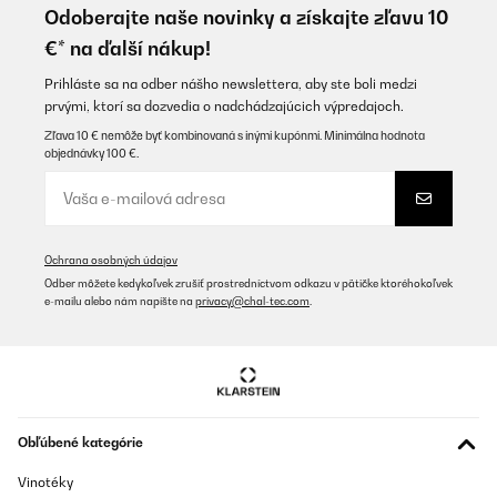
der überdachten Terrasse..
Odoberajte naše novinky a získajte zľavu 10
€* na ďalší nákup!
Amazon-Benutzer
Preložiť
Prihláste sa na odber nášho newslettera, aby ste boli medzi
prvými, ktorí sa dozvedia o nadchádzajúcich výpredajoch.
Zľava 10 € nemôže byť kombinovaná s inými kupónmi. Minimálna hodnota
OVERENÁ KONTROLA
objednávky 100 €.
05/11/2025
Geplaatst in onze buitenkeuken. Staat wel droog maar niet
geïsoleerd. Blijft gewoon goed functioneren.
Amazon-gebruiker
Ochrana osobných údajov
Odber môžete kedykoľvek zrušiť prostredníctvom odkazu v pätičke ktoréhokoľvek
Preložiť
e-mailu alebo nám napíšte na
privacy@chal-tec.com
.
OVERENÁ KONTROLA
27/10/2025
Love the size light inside the copper color outside
Obľúbené kategórie
Amazon user
Vinotéky
Preložiť