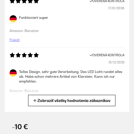
OVERENÁ KONTROLA
17/01/2026
Funktioniert super
Amazon-Benutzer
Preložiť
OVERENÁ KONTROLA
31/12/2025
Tolles Design, sehr gute Verarbeitung. Das LED Licht rundet alles
ab. Habe schon mehrere Artikel von Klarstein. Kann ich nur
empfehlen.
Amazon-Benutzer
Zobraziť všetky hodnotenia zákazníkov
Preložiť
OVERENÁ KONTROLA
09/11/2025
-10 €
Für eine Party gekauft. Läuft leise, kühlt gut, sieht klasse aus auf