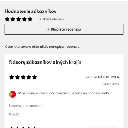
Hodnotenie zákazníkov
270 hodnotenia(-í)
Napíšte recenziu
K tomuto tovaru ešte nikto nenapísal recenziu.
Názory zákazníkov z iných krajín
OVERENÁ KONTROLA
24/01/2026
Muy buena,enfría super bien,aunque hace un poco de ruido.
Usuario/a de amazon
Preložiť