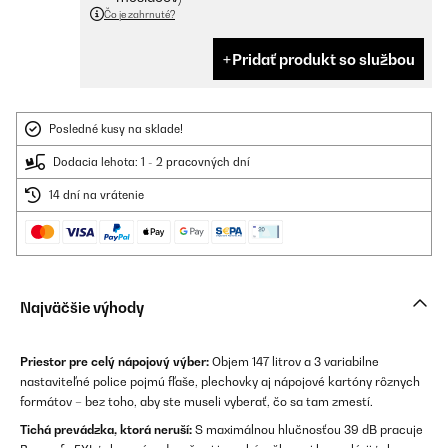
Čo je zahrnuté?
Pridať produkt so službou
Posledné kusy na sklade!
Dodacia lehota: 1 - 2 pracovných dní
14 dní na vrátenie
Najväčšie výhody
Priestor pre celý nápojový výber:
Objem 147 litrov a 3 variabilne
nastaviteľné police pojmú fľaše, plechovky aj nápojové kartóny rôznych
formátov – bez toho, aby ste museli vyberať, čo sa tam zmestí.
Tichá prevádzka, ktorá neruší:
S maximálnou hlučnosťou 39 dB pracuje