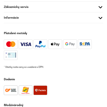
oder Homeoffice – kompakt, aber nicht lächerlich
klein.Fazit:Klein, cool und absolut zuverlässig. Für mich der
Zákaznícky servis
perfekte Mini-Fridge – mein Red Bull war noch nie so stilvoll
kaltgestellt!
Informácie
Amazon-Benutzer
Preložiť
Platobné metódy
OVERENÁ KONTROLA
25/09/2025
Sieht gut aus, die gewünschte Gradzahl ist leicht einstellbar und
es geht viel mehr rein als in einen einfachen Kühlschrank.
Amazon-Benutzer
* Všetky naše ceny sú uvedené s DPH.
Preložiť
Dodanie
OVERENÁ KONTROLA
21/09/2025
Toller kleiner Kühlschrank, genau wie ich ihn mir vorgestellt habe.
Obwohl so kompakt, geht doch einiges hinein. Und stylisch sieht
Medzinárodný
er auch noch aus. Die Lieferung erfolgte auch sehr schnell. Ich bin