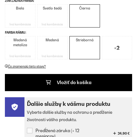
ZÁKLADNÁ FARBA:
Biela
Svetlo šedá
Čierna
Iná kombinácia
Iná kombinácia
FARBA RÁMU:
Medená
Medená
Strieborná
metalíza
+2
Iná kombinácia
Iná kombinácia
Čo znamenajú tieto stavy?
Vložiť do košíka
Ďalšie služby k vášmu produktu
Vyberte ďalšie služby na ochranu a predĺženie
životnosti vášho produktu.
Predĺžená záruka (+ 12
24,90 €
mesiacov)