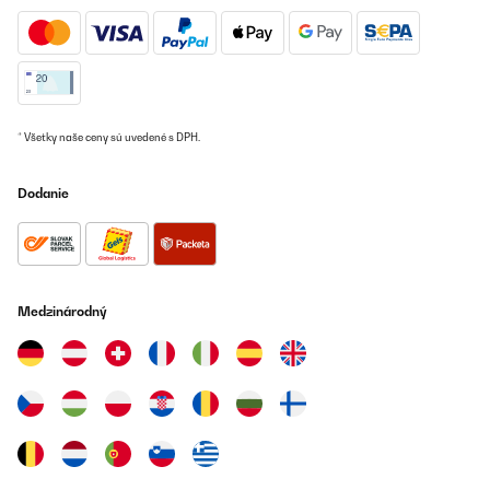
OVERENÁ KONTROLA
06/07/2025
Love this hob. Very sleek with no crevices to gather dirt and
grease
Amazon user
* Všetky naše ceny sú uvedené s DPH.
Preložiť
Dodanie
OVERENÁ KONTROLA
28/06/2025
Although not fitted the hob yet. It has just arrived. Look fantastic.
I love Klarstein products, so I’m expecting this hob to work great
as the quality is superb. Has a little issue with the delivery (DPD),
Medzinárodný
but the UK department was very pleasent and helpful, all is good
now I have received it. Bought this for my daughter’s new kitchen,
she can’t wait to get it fitted. Thank you again Klarstein. Will
definitely be using your company again. We are now looking to
buy a new cooker ourselves now. 100%
Amazon user
Preložiť