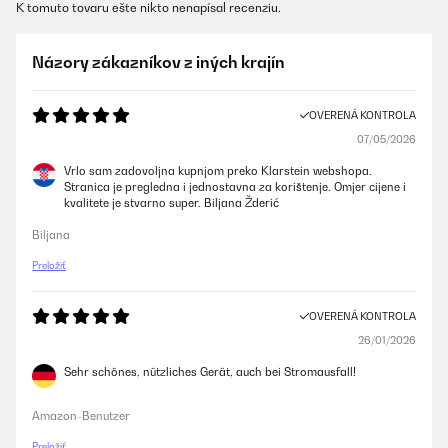
K tomuto tovaru ešte nikto nenapísal recenziu.
Názory zákazníkov z iných krajín
OVERENÁ KONTROLA
07/05/2026
Vrlo sam zadovoljna kupnjom preko Klarstein webshopa.
Stranica je pregledna i jednostavna za korištenje. Omjer cijene i
kvalitete je stvarno super. Biljana Žderić
Biljana
Preložiť
OVERENÁ KONTROLA
26/01/2026
Sehr schönes, nützliches Gerät, auch bei Stromausfall!
Amazon-Benutzer
Preložiť