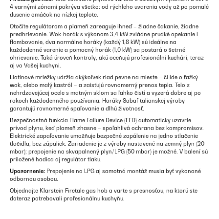
4 varnými zónami pokrýva všetko: od rýchleho uvarenia vody až po pomalé
dusenie omáčok na nízkej teplote.
Otočíte regulátorom a plameň zareaguje ihneď – žiadne čakanie, žiadne
predhrievanie. Wok-horák s výkonom 3,4 kW zvládne prudké opekanie i
flambovanie, dva normálne horáky (každý 1,8 kW) sú ideálne na
každodenné varenie a pomocný horák (1,0 kW) sa postará o šetrné
ohrievanie. Taká úroveň kontroly, akú oceňujú profesionálni kuchári, teraz
aj vo Vašej kuchyni.
Liatinové mriežky udržia akýkoľvek riad pevne na mieste – či ide o ťažký
wok, alebo malý kastról – a zaisťujú rovnomerný prenos tepla. Telo z
nehrdzavejúcej ocele s matným sklom sa ľahko čistí a vyzerá dobre aj po
rokoch každodenného používania. Horáky Sabaf talianskej výroby
garantujú rovnomerné spaľovanie a dlhú životnosť.
Bezpečnostná funkcia Flame Failure Device (FFD) automaticky uzavrie
prívod plynu, keď plameň zhasne – spoľahlivá ochrana bez kompromisov.
Elektrické zapaľovanie umožňuje bezpečné zapálenie na jedno stlačenie
tlačidla, bez zápaliek. Zariadenie je z výroby nastavené na zemný plyn (20
mbar); prepojenie na skvapalnený plyn/LPG (50 mbar) je možné. V balení sú
priložené hadica aj regulátor tlaku.
Upozornenie:
Prepojenie na LPG aj samotná montáž musia byť vykonané
odbornou osobou.
Objednajte Klarstein Firetale gas hob a varte s presnosťou, na ktorú ste
doteraz potrebovali profesionálnu kuchyňu.