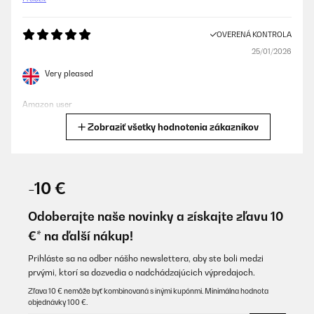
OVERENÁ KONTROLA
25/01/2026
Very pleased
Amazon user
Zobraziť všetky hodnotenia zákazníkov
Preložiť
OVERENÁ KONTROLA
19/01/2026
-10 €
Ho sostituito il mio vecchio piano gas Ariston che ha fatto 27
anni questo a vista è molto bello vediamo se regge il confronto
Odoberajte naše novinky a získajte zľavu 10
anche se per ora funziona bene
€* na ďalší nákup!
Utente Amazon
Prihláste sa na odber nášho newslettera, aby ste boli medzi
Preložiť
prvými, ktorí sa dozvedia o nadchádzajúcich výpredajoch.
Zľava 10 € nemôže byť kombinovaná s inými kupónmi. Minimálna hodnota
objednávky 100 €.
OVERENÁ KONTROLA