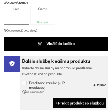
ZÁKLADNÁ FARBA:
Sivá
Čierna
Dostupné
Čo znamenajú tieto stavy?
Vložiť do košíka
Ďalšie služby k vášmu produktu
Vyberte ďalšie služby na ochranu a predĺženie
životnosti vášho produktu.
Predĺžená záruka (+ 12
12,90 €
mesiacov)
Čo je zahrnuté?
Pridať produkt so službou