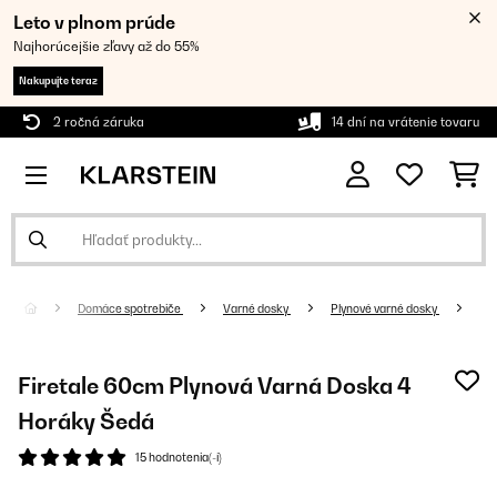
Leto v plnom prúde
Najhorúcejšie zľavy až do 55%
Nakupujte teraz
2 ročná záruka
14 dní na vrátenie tovaru
Domáce spotrebiče
Varné dosky
Plynové varné dosky
Firetale 60cm Plynová Varná Doska 4
Horáky Šedá
15 hodnotenia(-í)