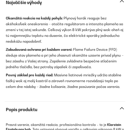
Najväčšie výhody
Okamžitá reakcia na každý pohyb:
Plynový horák reaguje bez
akéhokoľvek oneskorenia – otočíte regulátorom a intenzita plameňa sa
zmení v tej istej sekunde. Celkový výkon 8 kW pokrýva plný wok-oheň aj
tú najjemnejšiu teplotu na dusenie, čo elektrické sporáky jednoducho
nedokážu napodobniť.
Zabudovaná ochrana pri každom varení:
Flame Failure Device (FFD)
sleduje stav plameňa a pri jeho zhasnutí okamžite uzavrie prívod plynu –
bez zásahu z Vašej strany. Zapálenie zvládnete bezpečne stlačením
jedného tlačidla, bez potreby zápaliek či zapaľovača.
Pevný základ pre každý riad:
Masívne liatinové mriežky udržia stabilne
ťažký wok aj malý kastról a zároveň rovnomerne rozvádzajú teplo po
celom dne nádoby – žiadne kolísanie, žiadne posúvanie počas varenia.
Popis produktu
Presné varenie, okamžitá reakcia, profesionálna kontrola – to je
Klarstein
Firetale gas hob
. Toto vstavané plynové varidlo s celkovým výkonom 8 kW a