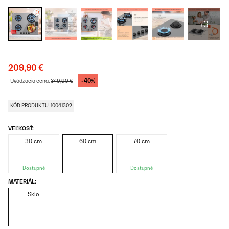
+3
209,90 €
-40%
Uvádzacia cena:
349,90 €
KÓD PRODUKTU: 10041302
VEĽKOSŤ:
30 cm
60 cm
70 cm
Dostupné
Dostupné
MATERIÁL:
Sklo