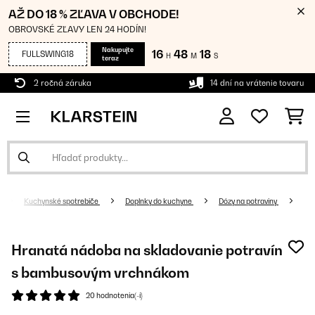
AŽ DO 18 % ZĽAVA V OBCHODE!
OBROVSKÉ ZĽAVY LEN 24 HODÍN!
Nakupujte
16
48
18
FULLSWING18
H
M
S
teraz
2 ročná záruka
14 dní na vrátenie tovaru
Kuchynské spotrebiče
Doplnky do kuchyne
Dózy na potraviny
Hranatá nádoba na skladovanie potravín
s bambusovým vrchnákom
20 hodnotenia(-í)