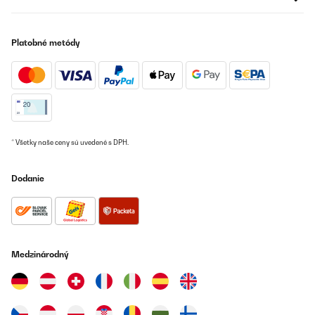
OVERENÁ KONTROLA
16/11/2021
Platobné metódy
Ich hatte bereits ein ähnliches Glas für die Kaffeebohnen und
suchte nun Gläser für Tee und Müsli. Ich trinke nur Kamillentee
und baue die Kamille selbst an. Es ist schön anzusehen, wenn die
getrockneten Blüten in so einem Glas im Regal stehen. Daneben
die Kaffeebohnen und noch das Müsli. Einziges Manko ist die
Größe. Ich habe offenbar zu kurze Finger für diese Gläser. Halte
ich es nur mit einer Hand, rutscht mir das Glas einfach weg. Ein
ähnliches Glas in rund (nicht abgerundet, sondern richtig rund)
macht mir nicht solche Probleme. Was heißt Probleme ... Es ist in
* Všetky naše ceny sú uvedené s DPH.
Ordnung, aber ich wollte es erwähnen. Einen Stern Abzug muss
ich leider für den Deckel geben. Er sieht fantastisch aus, vor
allem wenn man alles in diesem Stil einrichtet. Aber die Dichtung
Dodanie
ist nicht wirklich dicht. Bei zwei der drei Gläser lässt die Dichtung
zu wünschen übrig. Sie geht nicht straff genug und macht mir
daher Sorge, ob die Aromen verfliegen oder eventuell Ungeziefer
leicht eindringen kann. Bisher hatte ich keinen Schädlingsbefall
darin, aber den Hintergedanken werde ich nicht los.
Amazon-Benutzer
Medzinárodný
Preložiť
OVERENÁ KONTROLA