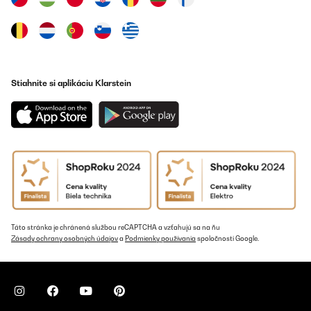
11/11/2021
Schöne, robuste Gläser! Top verarbeitet aber wirklich zu teuer.
Außerdem nach Kauf auf einmal nicht mehr lieferbar weil Firma
verkauft…
Amazon-Benutzer
Stiahnite si aplikáciu Klarstein
Preložiť
OVERENÁ KONTROLA
07/11/2021
Alles perfekt
Amazon-Benutzer
Preložiť
Táto stránka je chránená službou reCAPTCHA a vzťahujú sa na ňu
Zásady ochrany osobných údajov
a
Podmienky používania
spoločnosti Google.
OVERENÁ KONTROLA
31/10/2021
schönes Produkt