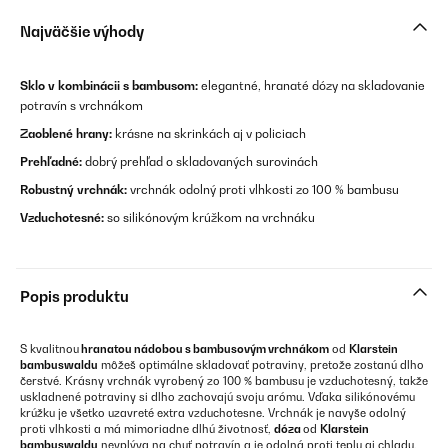
Najväčšie výhody
Sklo v kombinácii s bambusom:
elegantné, hranaté dózy na skladovanie
potravín s vrchnákom
Zaoblené hrany:
krásne na skrinkách aj v policiach
Prehľadné:
dobrý prehľad o skladovaných surovinách
Robustný vrchnák:
vrchnák odolný proti vlhkosti zo 100 % bambusu
Vzduchotesné:
so silikónovým krúžkom na vrchnáku
Popis produktu
S kvalitnou
hranatou nádobou s bambusovým vrchnákom
od
Klarstein
bambuswaldu
môžeš optimálne skladovať potraviny, pretože zostanú dlho
čerstvé. Krásny vrchnák vyrobený zo 100 % bambusu je vzduchotesný, takže
uskladnené potraviny si dlho zachovajú svoju arómu. Vďaka silikónovému
krúžku je všetko uzavreté extra vzduchotesne. Vrchnák je navyše odolný
proti vlhkosti a má mimoriadne dlhú životnosť,
dóza
od
Klarstein
bambuswaldu
nevplýva na chuť potravín a je odolná proti teplu aj chladu.