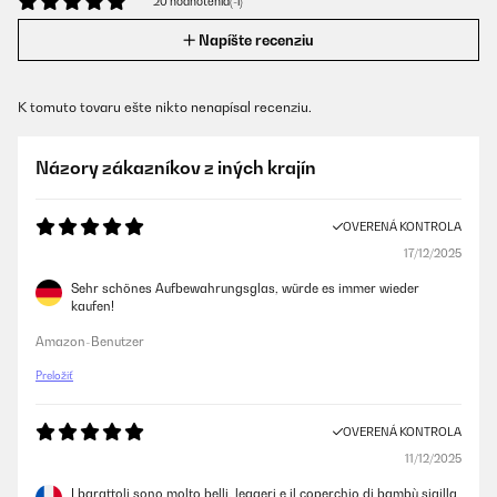
20 hodnotenia(-í)
Napíšte recenziu
K tomuto tovaru ešte nikto nenapísal recenziu.
Názory zákazníkov z iných krajín
OVERENÁ KONTROLA
17/12/2025
Sehr schönes Aufbewahrungsglas, würde es immer wieder
kaufen!
Amazon-Benutzer
Preložiť
OVERENÁ KONTROLA
11/12/2025
I barattoli sono molto belli, leggeri e il coperchio di bambù sigilla