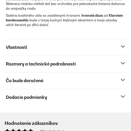
Sklenenú nádobu môžeš dať bez vrchnáka pre jednoduché čistenie dokonca
do umývačky riadu.
Galéria kvalitného skla so zaoblenými hranami:
hranatá dóza
od
Klarstein
bambuswaldu
bude v tvojej kuchyni štýlovým akcentom a tvoje zásoby
udrží čerstvé po dlhú dobu!
Vlastnosti
Rozmery a technické podrobnosti
Čo bude doručené
Dodacie podmienky
Hodnotenie zákazníkov