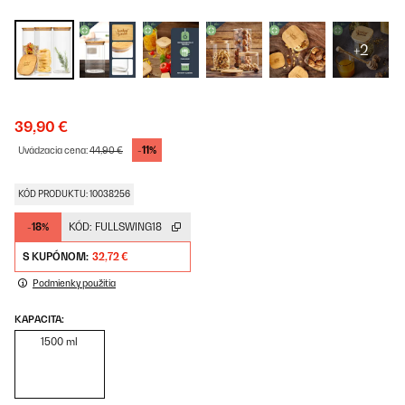
+2
39,90 €
-11%
Uvádzacia cena:
44,90 €
KÓD PRODUKTU: 10038256
-18%
KÓD:
FULLSWING18
S KUPÓNOM:
32,72 €
Podmienky použitia
KAPACITA:
1500 ml