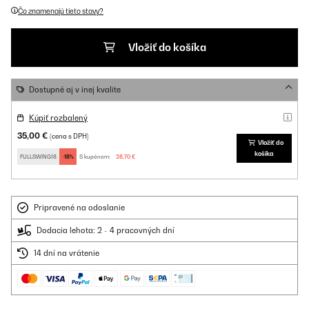
Čo znamenajú tieto stavy?
Vložiť do košíka
Dostupné aj v inej kvalite
Kúpiť rozbalený
35,00 €
(cena s DPH)
Vložiť do
košíka
FULLSWING18
-18%
S kupónom:
28,70 €
Pripravené na odoslanie
Dodacia lehota: 2 - 4 pracovných dní
14 dní na vrátenie