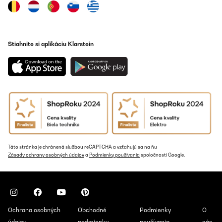
OVERENÁ KONTROLA
11/04/2023
Sehr schön Ich liebe diese Gläser. Qualität und der alltägliche
Gebrauch ist sehr gut und praktisch. Etwas teuer aber lohnt sich.
Stiahnite si aplikáciu Klarstein
Amazon-Benutzer
Preložiť
OVERENÁ KONTROLA
16/02/2023
Correspond à la description, ne fait pas cheap, je l'ai eu en
promotion donc je ne peux me plaindre du prix. La livraison a été
rapide.
Táto stránka je chránená službou reCAPTCHA a vzťahujú sa na ňu
Zásady ochrany osobných údajov
a
Podmienky používania
spoločnosti Google.
Utilisateur d'Amazon
Preložiť
OVERENÁ KONTROLA
Ochrana osobných
Obchodné
Podmienky
O
15/10/2022
údajov
podmienky
používania
nás