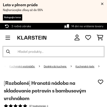
Leto v plnom prúde
Najhorúcejšie zľavy až do 55%
Nakupujte teraz
2 ročná záruka
14 dní na vrátenie tovaru
Kuchynské spotrebiče
Doplnky do kuchyne
Kuchynské riady
[Rozbalené] Hranatá nádoba na
skladovanie potravín s bambusovým
vrchnákom
37 hodnotenia(-í)