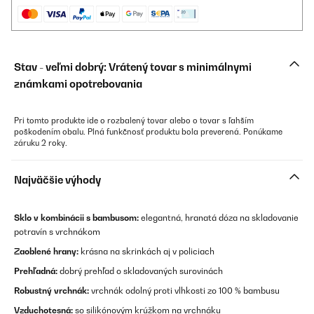
Stav - veľmi dobrý: Vrátený tovar s minimálnymi
známkami opotrebovania
Pri tomto produkte ide o rozbalený tovar alebo o tovar s ľahším
poškodením obalu. Plná funkčnosť produktu bola preverená. Ponúkame
záruku 2 roky.
Najväčšie výhody
Sklo v kombinácii s bambusom:
elegantná, hranatá dóza na skladovanie
potravín s vrchnákom
Zaoblené hrany:
krásna na skrinkách aj v policiach
Prehľadná:
dobrý prehľad o skladovaných surovinách
Robustný vrchnák:
vrchnák odolný proti vlhkosti zo 100 % bambusu
Vzduchotesná:
so silikónovým krúžkom na vrchnáku