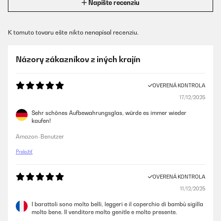
Napíšte recenziu
K tomuto tovaru ešte nikto nenapísal recenziu.
Názory zákazníkov z iných krajín
OVERENÁ KONTROLA
17/12/2025
Sehr schönes Aufbewahrungsglas, würde es immer wieder
kaufen!
Amazon-Benutzer
Preložiť
OVERENÁ KONTROLA
11/12/2025
I barattoli sono molto belli, leggeri e il coperchio di bambù sigilla
molto bene. Il venditore molto genitle e molto presente.