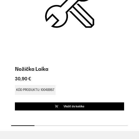
Nožička Laika
Pá
30,90 €
30
KÓD PRODUKTU: 10048957
KÓ
Vložiť do košíka