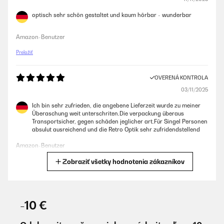
optisch sehr schön gestaltet und kaum hörbar - wunderbar
Amazon-Benutzer
Preložiť
OVERENÁ KONTROLA
03/11/2025
Ich bin sehr zufrieden, die angebene Lieferzeit wurde zu meiner
Überaschung weit unterschriten.Die verpackung überaus
Transportsicher, gegen schäden jeglicher art.Für Singel Personen
absulut ausreichend und die Retro Optik sehr zufridendstellend
Amazon-Benutzer
Zobraziť všetky hodnotenia zákazníkov
Preložiť
OVERENÁ KONTROLA
23/10/2025
-10 €
De momento bien, la he puesto en marcha ,para provarla la he
adquirido para mi local diner, estoy a la espera de una pequeña