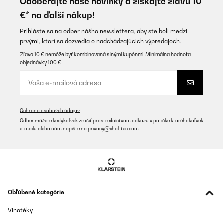
Odoberajte naše novinky a získajte zľavu 10
reforma y la instare finalmente para darle su uso.Gracias...de
€* na ďalší nákup!
momento no la tengo en uso.
Usuario/a de amazon
Prihláste sa na odber nášho newslettera, aby ste boli medzi
prvými, ktorí sa dozvedia o nadchádzajúcich výpredajoch.
Preložiť
Zľava 10 € nemôže byť kombinovaná s inými kupónmi. Minimálna hodnota
objednávky 100 €.
OVERENÁ KONTROLA
14/09/2025
Congelatore arrivato nei tempi previsti, bello e funzionante.
Ochrana osobných údajov
Utente Amazon
Odber môžete kedykoľvek zrušiť prostredníctvom odkazu v pätičke ktoréhokoľvek
e-mailu alebo nám napíšte na
privacy@chal-tec.com
.
Preložiť
OVERENÁ KONTROLA
09/09/2025
Ottimo,comodissimo siamo soddisfatti
Obľúbené kategórie
Vinotéky
Utente Amazon