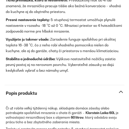
Tichá prevádzka, ktorú si nevšimnete:
Prevádzkový hluk do 41 dB
znamená, že mraznička pracuje tiššie ako bežná konverzácia – vhodná
do kuchyne aj do obytného priestoru.
Presné nastavenie teploty:
5-stupňový termostat umožňuje plynulé
nastavenie v rozsahu -18 °C až 0 °C. Mraziaci priestor so 4 hviezdičkami
zodpovedá norme pre hlboké mrazenie.
Využijete ju takmer všade:
Zariadenie funguje spoľahlivo pri okolitej
teplote 16–38 °C, čo z neho robí vhodného pomocníka nielen do
kuchyne, ale aj do garáže, chaty či priestorov s menšou klimatizáciou.
Stabilita a jednoduchá údržba:
Výškovo nastaviteľné nožičky zaistia
pevný postoj aj na nerovnom povrchu. Vyberateľné zásuvky sa dajú
kedykoľvek vybrať a bez námahy umyť.
Popis produktu
Či už robíte veľký týždenný nákup, skladujete domáce zásoby alebo
potrebujete spoľahlivé mrazenie v chate či garáži –
Klarstein Laika 60L
je
voľnostojaci mrazničkový box s objemom
60 litrov
, ktorý odvádza svoju
prácu ticho a bez zbytočného zaberania miesta.