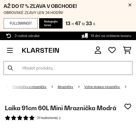
AŽ DO 17 % ZĽAVA V OBCHODE!
OBROVSKÉ ZĽAVY LEN 24 HODÍN!
Nakupujte
13
47
33
FULLSWING17
H
M
S
teraz
2 ročná záruka
14 dní na vrátenie tovaru
e
Chladničky a mrazničky
Mrazničky
Voľne stojace mrazničky
Laika 91cm 60L Mini Mraznička Modrá
21 hodnotenia(-í)