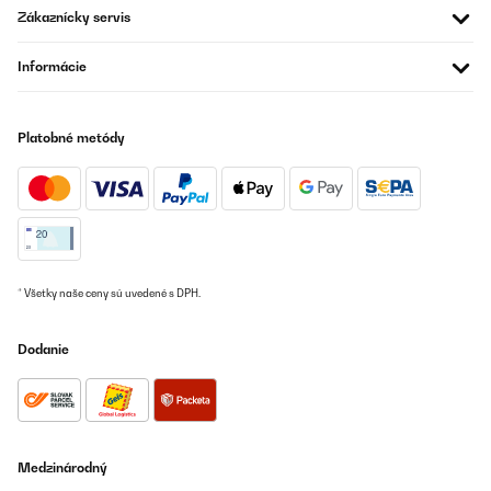
Zákaznícky servis
06/08/2025
pour le moment pas branché colis reçue avant la datte prévue
Informácie
très beau c'est ce que je cherché année 50 livraison parfaite
aucun coup bien emballé je suis ravie de mon achat
Utilisateur d'Amazon
Platobné metódy
Preložiť
OVERENÁ KONTROLA
01/02/2025
Excellent freezer, very efficient, good drawer space, looks super
in red.
* Všetky naše ceny sú uvedené s DPH.
Amazon user
Dodanie
Preložiť
OVERENÁ KONTROLA
11/10/2024
Medzinárodný
tres déçu 15 h apres l'avoir mis en route j'ai mis des produits dans