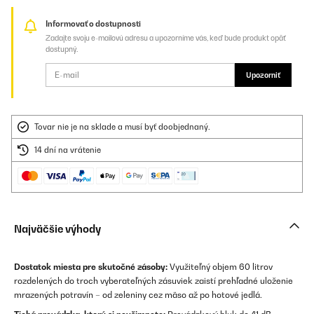
Informovať o dostupnosti
Zadajte svoju e-mailovú adresu a upozorníme vás, keď bude produkt opäť
dostupný.
Upozorniť
Tovar nie je na sklade a musí byť doobjednaný.
14 dní na vrátenie
Najväčšie výhody
Dostatok miesta pre skutočné zásoby:
Využiteľný objem 60 litrov
rozdelených do troch vyberateľných zásuviek zaistí prehľadné uloženie
mrazených potravín – od zeleniny cez mäso až po hotové jedlá.