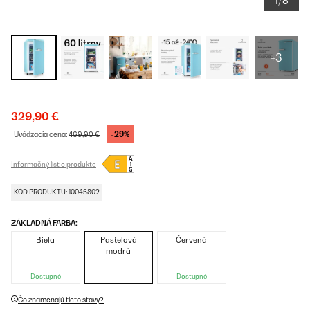
1/8
+3
329,90 €
-29%
Uvádzacia cena:
469,90 €
Informačný list o produkte
KÓD PRODUKTU: 10045802
ZÁKLADNÁ FARBA:
Biela
Pastelová
Červená
modrá
Dostupné
Dostupné
Čo znamenajú tieto stavy?