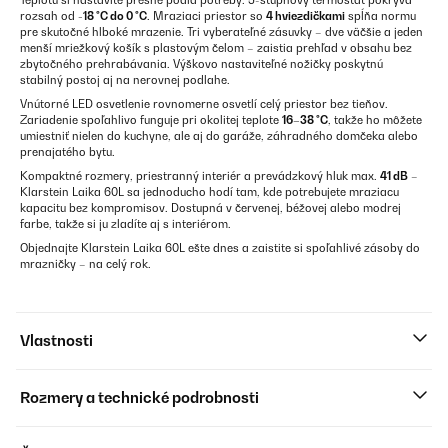
Teplotu si nastavíte presne podľa potreby: 5-stupňový termostat pokrýva
rozsah od
-18 °C do 0 °C
. Mraziaci priestor so
4 hviezdičkami
spĺňa normu
pre skutočné hlboké mrazenie. Tri vyberateľné zásuvky – dve väčšie a jeden
menší mriežkový košík s plastovým čelom – zaistia prehľad v obsahu bez
zbytočného prehrabávania. Výškovo nastaviteľné nožičky poskytnú
stabilný postoj aj na nerovnej podlahe.
Vnútorné LED osvetlenie rovnomerne osvetlí celý priestor bez tieňov.
Zariadenie spoľahlivo funguje pri okolitej teplote
16–38 °C
, takže ho môžete
umiestniť nielen do kuchyne, ale aj do garáže, záhradného domčeka alebo
prenajatého bytu.
Kompaktné rozmery, priestranný interiér a prevádzkový hluk max.
41 dB
–
Klarstein Laika 60L sa jednoducho hodí tam, kde potrebujete mraziacu
kapacitu bez kompromisov. Dostupná v červenej, béžovej alebo modrej
farbe, takže si ju zladíte aj s interiérom.
Objednajte Klarstein Laika 60L ešte dnes a zaistite si spoľahlivé zásoby do
mrazničky – na celý rok.
Vlastnosti
Rozmery a technické podrobnosti