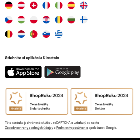
les 3 tiroirs 6 heures apres la temperature etait a + plus 10
j'attend demain pour voir si devient négative ou pas j'ai
l'impression d'avoir etait annarqué c'est un refrigerateur et non
un congelateur
georges
Preložiť
OVERENÁ KONTROLA
Stiahnite si aplikáciu Klarstein
29/11/2023
Liebe den Eisschrank, wunderschön passt genau in die
Einrichtung & auch der Stil mit der Cremefarbe & der Vintage
Türklinke in Silber, perfekt! Einige sagen er ist laut, ich persönlich
finde er ist etwas lauter aber nicht laut. Durch die Kommentare
über die Lautstärke habe ich mich erst abschrecken lassen, aber
so schlimm ist es wirklich nicht! Ich kann diesen Eisschrank nur
weiterempfehlen, besonders für Aestetic Kitchen‘s ️️
Amazon-Benutzer
Preložiť
Táto stránka je chránená službou reCAPTCHA a vzťahujú sa na ňu
Zásady ochrany osobných údajov
a
Podmienky používania
spoločnosti Google.
OVERENÁ KONTROLA