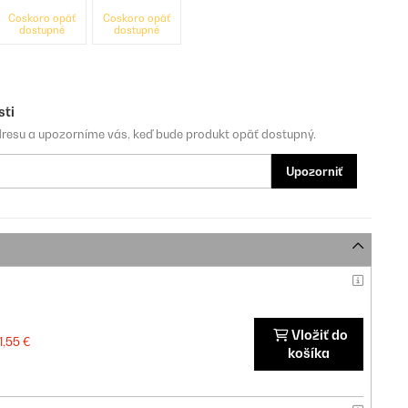
Čoskoro opäť
Čoskoro opäť
dostupné
dostupné
sti
dresu a upozorníme vás, keď bude produkt opäť dostupný.
Upozorniť
Vložiť do
1,55 €
košíka