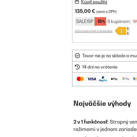
Kúpiť použitý
135,00 €
(cena s DPH)
SALE15P
-15%
S kupónom:
11
Informačný list o produkte
Tovar nie je na sklade a mu
14 dní na vrátenie
Najväčšie výhody
2 v 1 funkčnosť
: Stropný ven
režimami v jednom zariaden