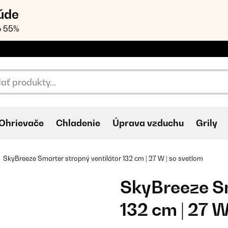
úde
o 55%
Ohrievače
Chladenie
Úprava vzduchu
Grily
SkyBreeze Smarter stropný ventilátor 132 cm | 27 W | so svetlom
SkyBreeze Sm
132 cm | 27 W