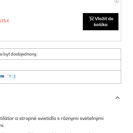
Vložiť do
4,75 €
košíka
sí byť doobjednaný.
tilátor a stropné svietidlo s rôznymi svetelnými
í.