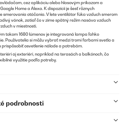
ovládačom, cez aplikáciu alebo hlasovým príkazom a
Google Home a Alexa. K dispozícii je šesť rôznych
 smerovania otáčania. V lete ventilátor fúka vzduch smerom
ladivý vánok, zatiaľ čo v zime spätný režim nasáva vzduch
vzduch v miestnosti.
ým tokom 1680 lúmenov je integrovaná lampa ľahko
ie. Používatelia si môžu vybrať medzi tromi farbami svetla a
u prispôsobiť osvetlenie nálade a potrebám.
nteriéri aj exteriéri, napríklad na terasách a balkónoch, čo
xibilné využitie podľa potreby.
é podrobnosti