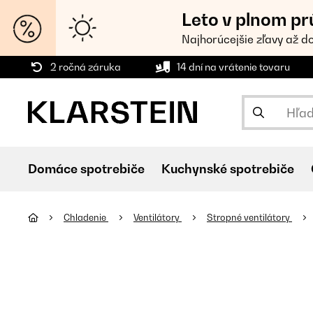
Leto v plnom pr
Najhorúcejšie zľavy až d
2 ročná záruka
14 dní na vrátenie tovaru
Domáce spotrebiče
Kuchynské spotrebiče
Chladenie
Ventilátory
Stropné ventilátory