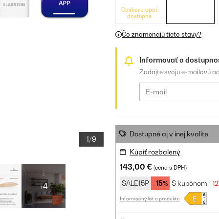
Čoskoro opäť
dostupné
Čo znamenajú tieto stavy?
Informovať o dostupno
Zadajte svoju e-mailovú a
Dostupné aj v inej kvalite
1/9
Kúpiť rozbalený
143,00 €
(cena s DPH)
SALE15P
-15%
S kupónom:
12
+4
Informačný list o produkte