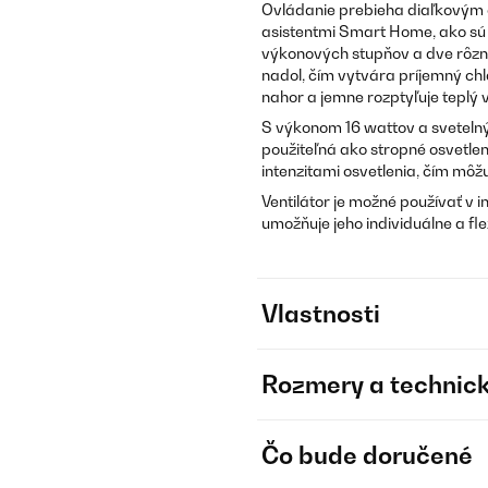
Ovládanie prebieha diaľkovým 
asistentmi Smart Home, ako sú 
výkonových stupňov a dve rôzne
nadol, čím vytvára príjemný ch
nahor a jemne rozptyľuje teplý 
S výkonom 16 wattov a sveteln
použiteľná ako stropné osvetlen
intenzitami osvetlenia, čím môž
Ventilátor je možné používať v i
umožňuje jeho individuálne a fle
Vlastnosti
Rozmery a technick
Čo bude doručené