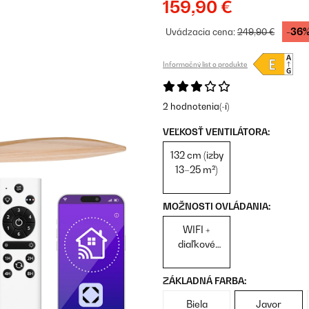
159,90 €
-36
Uvádzacia cena:
249,90 €
Informačný list o produkte
2 hodnotenia(-í)
VEĽKOSŤ VENTILÁTORA:
132 cm (izby
13–25 m²)
MOŽNOSTI OVLÁDANIA:
WIFI +
diaľkové
ovládanie
ZÁKLADNÁ FARBA:
Biela
Javor