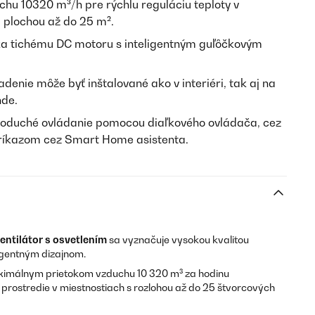
uchu 10320 m³/h pre rýchlu reguláciu teploty v
 plochou až do 25 m².
ka tichému DC motoru s inteligentným guľôčkovým
iadenie môže byť inštalované ako v interiéri, tak aj na
nde.
noduché ovládanie pomocou diaľkového ovládača, cez
príkazom cez Smart Home asistenta.
entilátor s osvetlením
sa vyznačuje vysokou kvalitou
ligentným dizajnom.
maximálnym prietokom vzduchu 10 320 m³ za hodinu
prostredie v miestnostiach s rozlohou až do 25 štvorcových