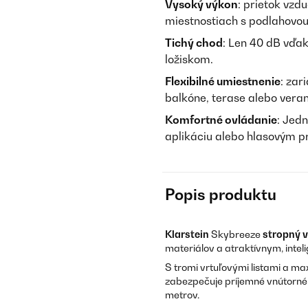
Vysoký výkon
: prietok vzd
miestnostiach s podlahovou
Tichý chod
: Len 40 dB vďa
ložiskom.
Flexibilné umiestnenie
: zar
balkóne, terase alebo vera
Komfortné ovládanie
: Jed
aplikáciu alebo hlasovým 
Popis produktu
Klarstein
Skybreeze
stropný v
materiálov a atraktívnym, inte
S tromi vrtuľovými listami a 
zabezpečuje príjemné vnútorné 
metrov.