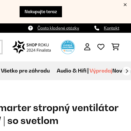
Nakupujte teraz
Často kladené otázky
Kontakt
Všetko pre záhradu
Audio & Hifi
Výpredaj
Novink
arter stropný ventilátor
 | so svetlom