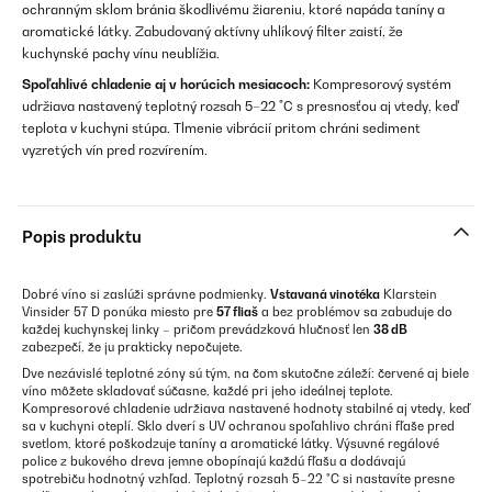
ochranným sklom bránia škodlivému žiareniu, ktoré napáda taníny a
aromatické látky. Zabudovaný aktívny uhlíkový filter zaistí, že
kuchynské pachy vínu neublížia.
Spoľahlivé chladenie aj v horúcich mesiacoch:
Kompresorový systém
udržiava nastavený teplotný rozsah 5–22 °C s presnosťou aj vtedy, keď
teplota v kuchyni stúpa. Tlmenie vibrácií pritom chráni sediment
vyzretých vín pred rozvírením.
Popis produktu
Dobré víno si zaslúži správne podmienky.
Vstavaná vinotéka
Klarstein
Vinsider 57 D ponúka miesto pre
57 fliaš
a bez problémov sa zabuduje do
každej kuchynskej linky – pričom prevádzková hlučnosť len
38 dB
zabezpečí, že ju prakticky nepočujete.
Dve nezávislé teplotné zóny sú tým, na čom skutočne záleží: červené aj biele
víno môžete skladovať súčasne, každé pri jeho ideálnej teplote.
Kompresorové chladenie udržiava nastavené hodnoty stabilné aj vtedy, keď
sa v kuchyni oteplí. Sklo dverí s UV ochranou spoľahlivo chráni fľaše pred
svetlom, ktoré poškodzuje taníny a aromatické látky. Výsuvné regálové
police z bukového dreva jemne obopínajú každú fľašu a dodávajú
spotrebiču hodnotný vzhľad. Teplotný rozsah 5–22 °C si nastavíte presne