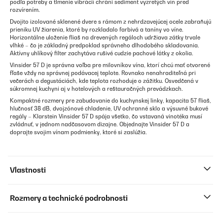
podľa potreby a tlmenie vibrácií chráni sediment vyzretých vín pred
rozvírením.
Dvojito izolované sklenené dvere s rámom z nehrdzavejúcej ocele zabraňujú
prieniku UV žiarenia, ktoré by rozkladalo farbivá a taníny vo víne.
Horizontálne uloženie fliaš na drevených regáloch udržiava zátky trvale
vlhké – čo je základný predpoklad správneho dlhodobého skladovania.
Aktívny uhlíkový filter zachytáva rušivé cudzie pachové látky z okolia.
Vinsider 57 D je správna voľba pre milovníkov vína, ktorí chcú mať otvorené
fľaše vždy na správnej podávacej teplote. Rovnako nenahraditeľná pri
večerách a degustáciách, kde teplota rozhoduje o zážitku. Osvedčená v
súkromnej kuchyni aj v hotelových a reštauračných prevádzkach.
Kompaktné rozmery pre zabudovanie do kuchynskej linky, kapacita 57 fliaš,
hlučnosť 38 dB, dvojzónové chladenie, UV ochranné sklo a výsuvné bukové
regály – Klarstein Vinsider 57 D spája všetko, čo vstavaná vinotéka musí
zvládnuť, v jednom nadčasovom dizajne. Objednajte Vinsider 57 D a
doprajte svojim vínam podmienky, ktoré si zaslúžia.
Vlastnosti
Rozmery a technické podrobnosti