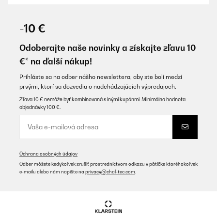
OVERENÁ KONTROLA
04/12/2025
-10 €
An accessory every kitchen should have; it's quiet and the size is
perfect. Excellent, Klarstein!
Odoberajte naše novinky a získajte zľavu 10
€* na ďalší nákup!
Amazon user
Preložiť
Prihláste sa na odber nášho newslettera, aby ste boli medzi
prvými, ktorí sa dozvedia o nadchádzajúcich výpredajoch.
Zľava 10 € nemôže byť kombinovaná s inými kupónmi. Minimálna hodnota
OVERENÁ KONTROLA
objednávky 100 €.
03/12/2025
Muito bonito e rapidez na entrega, aconselho este vendedor,
obrigado.
Usuário da Amazon
Ochrana osobných údajov
Odber môžete kedykoľvek zrušiť prostredníctvom odkazu v pätičke ktoréhokoľvek
Preložiť
e-mailu alebo nám napíšte na
privacy@chal-tec.com
.
OVERENÁ KONTROLA
22/10/2025
Bin zufrieden. Macht jedoch bereits ziemlich viel mehr lärm. Das