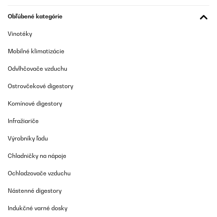
wäre sehr störend wenn er bei uns nicht im Keller wäre.
Obľúbené kategórie
Amazon-Benutzer
Vinotéky
Preložiť
Mobilné klimatizácie
OVERENÁ KONTROLA
Odvlhčovače vzduchu
12/09/2025
Ostrovčekové digestory
Super stylisch super Qualität
Komínové digestory
Amazon-Benutzer
Infražiariče
Preložiť
Výrobníky ľadu
OVERENÁ KONTROLA
Chladničky na nápoje
31/08/2025
Ochladzovače vzduchu
Edles Teil, ein optischer hingucker.
Nástenné digestory
Amazon-Benutzer
Indukčné varné dosky
Preložiť