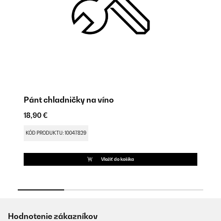
Pánt chladničky na víno
Po
18,90 €
9,
KÓD PRODUKTU: 10047829
KÓ
Vložiť do košíka
Hodnotenie zákazníkov