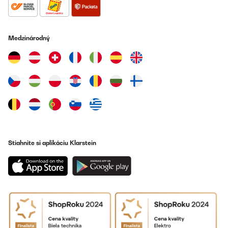
Muy silenciosa
Usuario/a de amazon
Medzinárodný
Preložiť
OVERENÁ KONTROLA
04/01/2025
Marca non molto conosciuta (l’ho comprato per il prezzo ottimo
rispetto alla concorrenza) la possiedo da un bel pò e funziona
egregiamente ed è anche molto silenziosa. Non si presta a
bottiglia molti grandi ma quelle comuni ci entrano
tranquillamente. Lo consiglio.
Stiahnite si aplikáciu Klarstein
Utente Amazon
Preložiť
OVERENÁ KONTROLA
15/11/2024
Excelente!