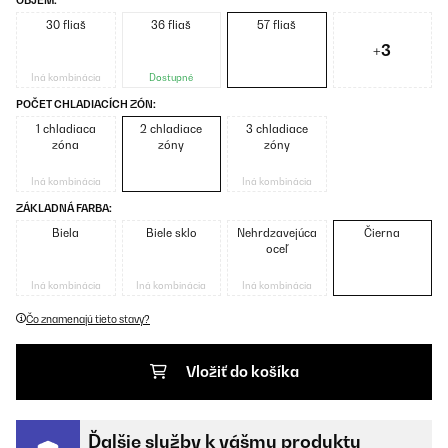
OBJEM:
30 fliaš
36 fliaš
57 fliaš
+3
Iná kombinácia
Dostupné
POČET CHLADIACÍCH ZÓN:
1 chladiaca
2 chladiace
3 chladiace
zóna
zóny
zóny
Iná kombinácia
Iná kombinácia
ZÁKLADNÁ FARBA:
Biela
Biele sklo
Nehrdzavejúca
Čierna
oceľ
Iná kombinácia
Iná kombinácia
Iná kombinácia
Čo znamenajú tieto stavy?
Vložiť do košíka
Ďalšie služby k vášmu produktu