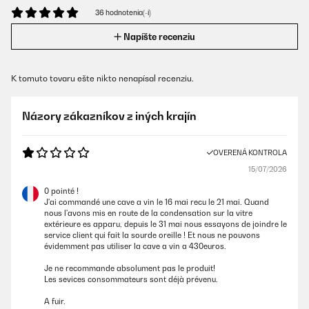
36 hodnotenia(-í)
Napíšte recenziu
K tomuto tovaru ešte nikto nenapísal recenziu.
Názory zákazníkov z iných krajín
OVERENÁ KONTROLA
15/07/2026
0 pointé !
J'ai commandé une cave a vin le 16 mai recu le 21 mai. Quand
nous l'avons mis en route de la condensation sur la vitre
extérieure es apparu, depuis le 31 mai nous essayons de joindre le
service client qui fait la sourde oreille ! Et nous ne pouvons
évidemment pas utiliser la cave a vin a 430euros.
Je ne recommande absolument pas le produit!
Les sevices consommateurs sont déjà prévenu.
A fuir.