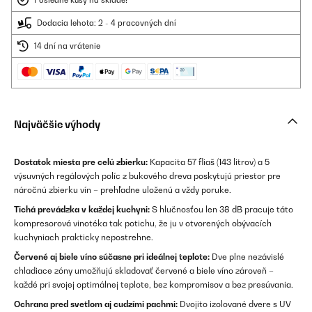
Posledné kusy na sklade!
Dodacia lehota: 2 - 4 pracovných dní
14 dní na vrátenie
Najväčšie výhody
Dostatok miesta pre celú zbierku:
Kapacita 57 fliaš (143 litrov) a 5
výsuvných regálových políc z bukového dreva poskytujú priestor pre
náročnú zbierku vín – prehľadne uloženú a vždy poruke.
Tichá prevádzka v každej kuchyni:
S hlučnosťou len 38 dB pracuje táto
kompresorová vinotéka tak potichu, že ju v otvorených obývacích
kuchyniach prakticky nepostrehne.
Červené aj biele víno súčasne pri ideálnej teplote:
Dve plne nezávislé
chladiace zóny umožňujú skladovať červené a biele víno zároveň –
každé pri svojej optimálnej teplote, bez kompromisov a bez presúvania.
Ochrana pred svetlom aj cudzími pachmi:
Dvojito izolované dvere s UV