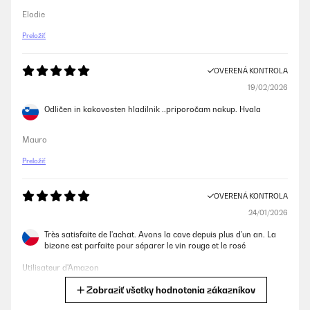
Elodie
Preložiť
OVERENÁ KONTROLA
19/02/2026
Odličen in kakovosten hladilnik ..priporočam nakup. Hvala
Mauro
Preložiť
OVERENÁ KONTROLA
24/01/2026
Très satisfaite de l'achat. Avons la cave depuis plus d'un an. La
bizone est parfaite pour séparer le vin rouge et le rosé
Utilisateur d'Amazon
Zobraziť všetky hodnotenia zákazníkov
Preložiť