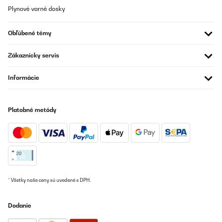
Plynové varné dosky
OVERENÁ KONTROLA
Obľúbené témy
03/08/2025
Muito bom
Zákaznícky servis
Usuário da Amazon
Informácie
Preložiť
Platobné metódy
OVERENÁ KONTROLA
15/06/2025
Cave à vin encastrable, format idéal pour installer dans une
cuisine
Utilisateur d'Amazon
Preložiť
* Všetky naše ceny sú uvedené s DPH.
OVERENÁ KONTROLA
Dodanie
11/03/2025