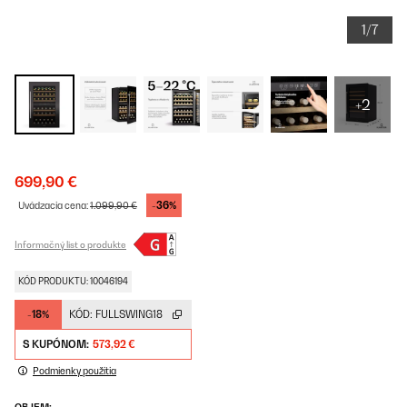
1/7
+2
699,90 €
-36%
Uvádzacia cena:
1.099,90 €
Informačný list o produkte
KÓD PRODUKTU: 10046194
-18%
KÓD:
FULLSWING18
S KUPÓNOM:
573,92 €
Podmienky použitia