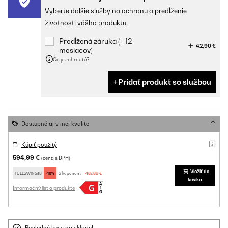
Vyberte ďalšie služby na ochranu a predĺženie
životnosti vášho produktu.
Predĺžená záruka (+ 12
42,90 €
mesiacov)
Čo je zahrnuté?
Pridať produkt so službou
Dostupné aj v inej kvalite
Kúpiť použitý
594,99 €
(cena s DPH)
Vložiť do
FULLSWING18
-18%
S kupónom:
487,89 €
košíka
Informačný list o produkte