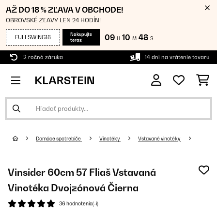
AŽ DO 18 % ZĽAVA V OBCHODE!
OBROVSKÉ ZĽAVY LEN 24 HODÍN!
Nakupujte
09
10
48
FULLSWING18
H
M
S
teraz
2 ročná záruka
14 dní na vrátenie tovaru
Domáce spotrebiče
Vinotéky
Vstavané vinotéky
Vinsider 60cm 57 Fliaš Vstavaná
Vinotéka Dvojzónová Čierna
36 hodnotenia(-í)