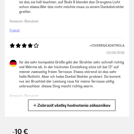
ist das sie hell leuchten, auf Stufe 9 blendet das Orangene Licht
schon etwas.Wer das nicht möchte muss zu einem Dunkelstrahler
greifen.
Amazon-Benutzer
Preložiť
OVERENÁ KONTROLA
02/06/2025
für die sehr kompakte Größe gibt der Strahler sehr schnell richtig
viel Wärme ab. In der höchsten Einstellung sitze ich bei 12° auf
meiner zweiseitig freien Terrasse. Etwas störend ist das sehr
helle Rotlicht. Aber ich habe Dunkel Stahler probiert. Da kommt
nur ein Bruchteil der Leistung raus für meine Terrasse völlig
unbrauchbar. dieses Ding macht richtig warm.
Amazon-Benutzer
Zobraziť všetky hodnotenia zákazníkov
Preložiť
OVERENÁ KONTROLA
18/01/2025
-10 €