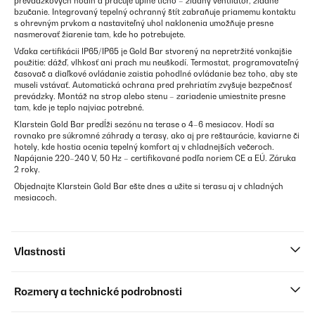
prevádzkových hodín a pracuje úplne ticho – žiadny ventilátor, žiadne
bzučanie. Integrovaný tepelný ochranný štít zabraňuje priamemu kontaktu
s ohrevným prvkom a nastaviteľný uhol naklonenia umožňuje presne
nasmerovať žiarenie tam, kde ho potrebujete.
Vďaka certifikácii IP65/IP65 je Gold Bar stvorený na nepretržité vonkajšie
použitie: dážď, vlhkosť ani prach mu neuškodí. Termostat, programovateľný
časovač a diaľkové ovládanie zaistia pohodlné ovládanie bez toho, aby ste
museli vstávať. Automatická ochrana pred prehriatím zvyšuje bezpečnosť
prevádzky. Montáž na strop alebo stenu – zariadenie umiestnite presne
tam, kde je teplo najviac potrebné.
Klarstein Gold Bar predĺži sezónu na terase o 4–6 mesiacov. Hodí sa
rovnako pre súkromné záhrady a terasy, ako aj pre reštaurácie, kaviarne či
hotely, kde hostia ocenia tepelný komfort aj v chladnejších večeroch.
Napájanie 220–240 V, 50 Hz – certifikované podľa noriem CE a EÚ. Záruka
2 roky.
Objednajte Klarstein Gold Bar ešte dnes a užite si terasu aj v chladných
mesiacoch.
Vlastnosti
Rozmery a technické podrobnosti