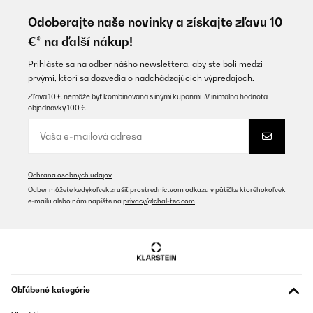
Tolles Gerät, musste aber die Sicherung im Sicherungskasten von
B auf C tauschen da sie immer beim Einschalten rausfliegt.
Odoberajte naše novinky a získajte zľavu 10
€* na ďalší nákup!
Amazon-Benutzer
Preložiť
Prihláste sa na odber nášho newslettera, aby ste boli medzi
prvými, ktorí sa dozvedia o nadchádzajúcich výpredajoch.
Zľava 10 € nemôže byť kombinovaná s inými kupónmi. Minimálna hodnota
OVERENÁ KONTROLA
objednávky 100 €.
05/01/2025
Je l’ai mis dans le sous-sol et sa chauffe énormément
Utilisateur d'Amazon
Ochrana osobných údajov
Preložiť
Odber môžete kedykoľvek zrušiť prostredníctvom odkazu v pätičke ktoréhokoľvek
e-mailu alebo nám napíšte na
privacy@chal-tec.com
.
OVERENÁ KONTROLA
18/12/2024
Die Installation ist sehr einfach. Auch das Einbinden in Smart
home geht problemlos.Gut sind die unterschiedlichen Heizstufen
und die sofortige Heizwirkung.Wir benutzen den Heizstrahler im
Obľúbené kategórie
Außenbereich auf der Terrasse.Macht zuverlässig was er soll.