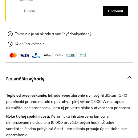
Upozorniť
Tovar nie je na sklade a musí byť doobjednaný.
14 dní na vrátenie
Najväčšie výhody
Teplo od prvej sekundy:
Infračervené žiarenie s vlnovými dĺžkami 2–10
μm pôsobí priamo na telá a povrchy – plný výkon 2 000 W nastupuje
okamžite, bez predohrevu, a to aj pri vetre alebo v otvorenom priestore.
Roky tichej spoľahlivosti:
Keramická infračervená lampa je
dimenzovaná na viac ako 10 000 prevádzkových hodín. Žiadny
ventilátor, žiadne pohyblivé časti – zariadenie pracuje úplne ticho bez
opotrebenia.