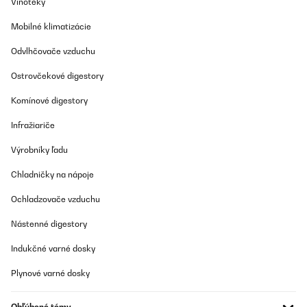
Vinotéky
Amazon-Benutzer
Mobilné klimatizácie
Preložiť
Odvlhčovače vzduchu
OVERENÁ KONTROLA
Ostrovčekové digestory
04/12/2024
Super für Winterzeit
Komínové digestory
Infražiariče
Amazon-Benutzer
Výrobníky ľadu
Preložiť
Chladničky na nápoje
Ochladzovače vzduchu
Nástenné digestory
Indukčné varné dosky
Plynové varné dosky
Obľúbené témy