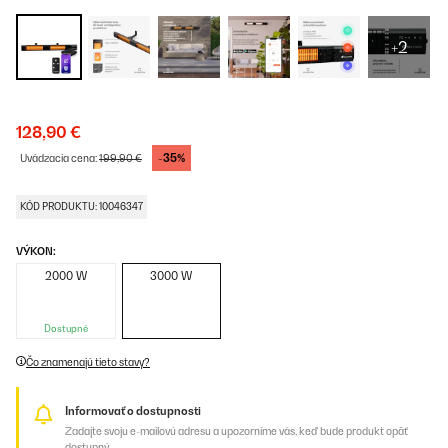
+2
128,90 €
-35%
Uvádzacia cena:
199,90 €
KÓD PRODUKTU: 10046347
VÝKON:
2000 W
3000 W
Dostupné
Čo znamenajú tieto stavy?
Informovať o dostupnosti
Zadajte svoju e-mailovú adresu a upozorníme vás, keď bude produkt opäť
dostupný.