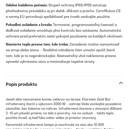
Odolné každému počasiu:
Stupeň ochrany IP65/IP65 zaručuje
plnohodnotnú prevádzku aj pri daždi, vlhkosti a prachu. Certifikácia CE
a normy EÚ potvrdzujú spoľahlivosť pre trvalé vonkajšie použitie.
Pohodlné ovládanie z kresla:
Termostat, programovateľný časovač a
diaľkové ovládanie umožňujú plnú kontrolu bez vstávania. Automatická
ochrana pred prehriatím zaistí pokojné používanie za každých okolností.
Namierte teplo presne tam, kde treba:
Zariadenie možno namontovať
na strop alebo stenu – flexibilná inštalácia Vám umožní využiť žiarič
tam, kde je to najpraktickejšie. Nastaviteľný uhol naklonenia presne
vymedzí vyhrievanú zónu a minimalizuje tepelné straty.
Popis produktu
Jeseň ešte neznamená koniec večerov na terase. Klarstein Gold Bar –
infračervený žiarič s výkonom 3000 W – zahreje Vaše vonkajšie posedenie
okamžite, bez čakania na náhrev. Infračervené žiarenie s vlnovými dĺžkami
2–10 μm pôsobí priamo na telá a povrchy, nie na vzduch – takže teplo
pocítite ihneď, aj keď fúka vietor alebo je priestor otvorený.
Keramická infračervená lampa je navrhnutá na viac ako 10 000