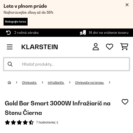
Leto v plnom prúde
Najhorúcejšie zľavy až do 55%
Nakupujte teraz
2 ročná záruka
14 dní na vrátenie tovaru
Ohrievače
Infražiariče
Ohrievače na terasu
Gold Bar Smart 3000W Infražiarič na
Stenu Čierna
7 hodnotenia(-í)