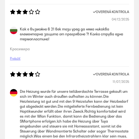
OVERENÁ KONTROLA
04/12/2025
Как е възможно в 21 век този уред да няма никаква
елементарна защита от прегряване ?! Колко струва една
термопластина!
Красимира
Preložiť
OVERENÁ KONTROLA
11/07/2025
Die Heizung wurde für unsere teilüberdachte Terrasse gekauft um
sich im Winter auch draußen aufhalten zu können.Die
Heizleistung ist gut und mit den 9 Heizstufen kann der Heizbedarf
gut abgedeckt werden.Die mitgelieferte Fernbedienung ist kein
Haptikwunder erfüllt aber ihren Zweck.Richtig komfortabel wird
es mit der Wlan Funktion, damit kann die Bedienung über das
SMartphone erfolgen.Ich habe die Heizung über Tuya
eingebunden und steuere sie mit Homeassistant, somit ist die
Steuerung über Wandmontierte Schalter oder sogar Thermostate
möglich.Was einem bei den Infrarotheizstrahlern klar sein muss,