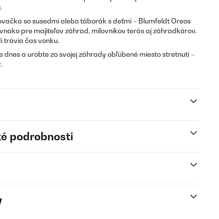
6
.
ovačka so susedmi alebo táborák s deťmi – Blumfeldt Oreos
Rovnako pre majiteľov záhrad, milovníkov terás aj záhradkárov.
i trávia čas vonku.
 dnes a urobte zo svojej záhrady obľúbené miesto stretnutí –
.
é podrobnosti
y