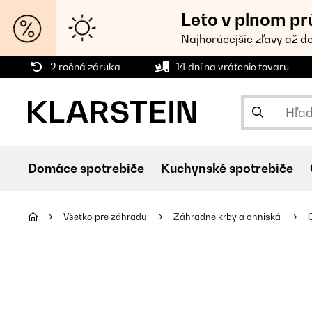
Leto v plnom pr
Najhorúcejšie zľavy až d
2 ročná záruka
14 dní na vrátenie tovaru
Domáce spotrebiče
Kuchynské spotrebiče
Všetko pre záhradu
Záhradné krby a ohniská