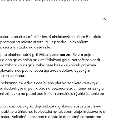
iestor nemusí ostať prázdny. S ohniskovým košom Blumfeldt
premení na miesto stretnutí – s praskajúcim ohňom,
ktorú len ťažko nájdete inde.
je to plnohodnotný gril. Misa s
priemerom 75 cm
pojme
alebo grilovacích brikiet. Priložený grilovací rošt sa vsadí
od táboráka ku grilu zvládnete bez akejkoľvek prípravy.
eplovzdornou povrchovou úpravou odoláva vysokým
na za sezónou.
ochranná mriežka z oceľového pletiva zachytáva iskry a
ťou dodávky je aj pohrabáč na bezpečné zdvíhanie mriežky a
ná zásuvka na popol pod košom umožňuje rýchle čistenie po
 uloží: nožičky sa dajú sklopiť a grilovací rošt sa uschová
paktne a úhľadne. Teplovzdorný lak spomaľuje hrdzavenie aj
osťou. Voliteľná ochranná plachta je dostupná samostatne