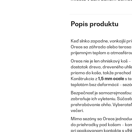
Popis produktu
Keď slnko zapadne, vonkajší pr
Oreos sa záhrada alebo terasa 
príjemným teplom a atmosférou, 
Oreos nie je len ohniskový koš – 
dostatok dreva, dreveného uhlia 
priamo do koša, takže prechod 
Konštrukcia z
1,5 mm ocele
s t
teplotám bez deformácií – sezó
Bezpečnosť je samozrejmosťou: 
zabraňuje ich vyleteniu. Súčas
prehrabávanie ohňa. Vyberateľ
večeri.
Mimo sezóny sa Oreos jednoducho
do priehradky pod košom – kom
pri opakovanom kontakte s vlhk