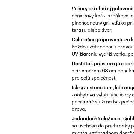
Večery pri ohni aj grilovan
ohniskový koš z práškovo la
plnohodnotný gril vďaka pr
terasu alebo dvor.
Celoročne pripravená, za 
každou záhradnou úpravou.
UV žiareniu vydrží vonku po 
Dostatok priestoru pre por
s priemerom 68 cm ponúkajú
pre celú spoločnosť.
Iskry zostanú tam, kde majú
zachytáva vyletujúce iskry
pohrabáč slúži na bezpečné
dreva.
Jednoduché uloženie, rýchl
sa uschová do priehradky 
miesta v záhradnom domčeku