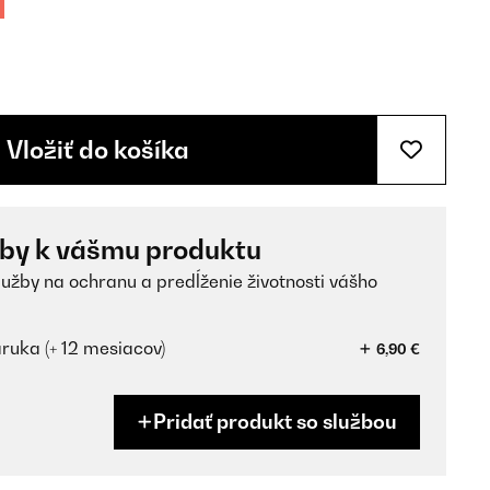
Vložiť do košíka
žby k vášmu produktu
lužby na ochranu a predĺženie životnosti vášho
ruka (+ 12 mesiacov)
6,90 €
Pridať produkt so službou