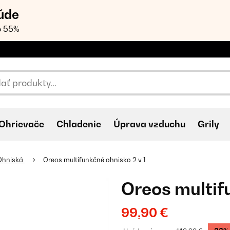
úde
o 55%
Ohrievače
Chladenie
Úprava vzduchu
Grily
Ohniská
Oreos multifunkčné ohnisko 2 v 1
Oreos multif
99,90 €