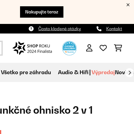
Nakupujte teraz
Často kladené otázky
Kontakt
Všetko pre záhradu
Audio & Hifi
Výpredaj
Novink
unkčné ohnisko 2 v 1