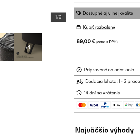
Dostupné aj v inej kvalite
1/9
Kúpiť rozbalený
89,00 €
(cena s DPH)
+4
Pripravené na odoslanie
Dodacia lehota: 1 - 2 prac
14 dní na vrátenie
Najväčšie výhody