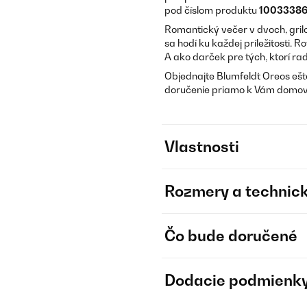
pod číslom produktu
1003338
Romantický večer v dvoch, gril
sa hodí ku každej príležitosti. 
A ako darček pre tých, ktorí rad
Objednajte Blumfeldt Oreos ešte
doručenie priamo k Vám domov
Vlastnosti
Rozmery a technick
Čo bude doručené
Dodacie podmienk