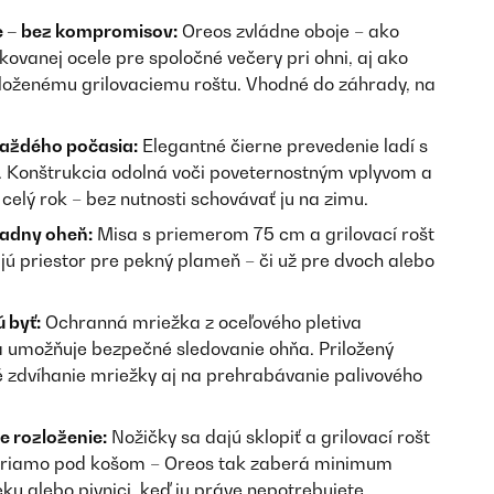
ie – bez kompromisov:
Oreos zvládne oboje – ako
kovanej ocele pre spoločné večery pri ohni, aj ako
iloženému grilovaciemu roštu. Vhodné do záhrady, na
každého počasia:
Elegantné čierne prevedenie ladí s
 Konštrukcia odolná voči poveternostným vplyvom a
celý rok – bez nutnosti schovávať ju na zimu.
iadny oheň:
Misa s priemerom 75 cm a grilovací rošt
 priestor pre pekný plameň – či už pre dvoch alebo
 byť:
Ochranná mriežka z oceľového pletiva
 a umožňuje bezpečné sledovanie ohňa. Priložený
 zdvíhanie mriežky aj na prehrabávanie palivového
e rozloženie:
Nožičky sa dajú sklopiť a grilovací rošt
priamo pod košom – Oreos tak zaberá minimum
 alebo pivnici, keď ju práve nepotrebujete.