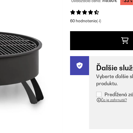
-33%
Uvádzacia cena:
149,90 €
60 hodnotenia(-í)
Ďalšie slu
Vyberte ďalšie s
produktu.
Predĺžená zá
Čo je zahrnuté?