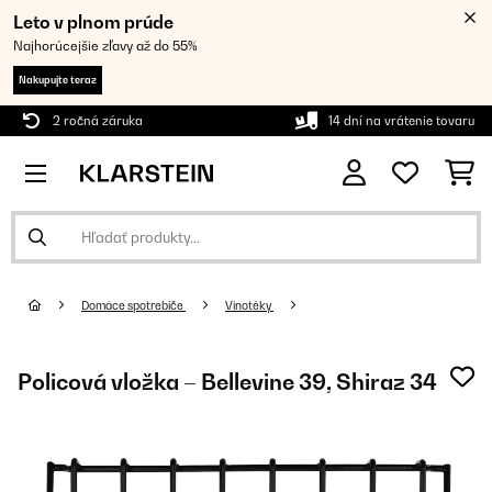
Leto v plnom prúde
Najhorúcejšie zľavy až do 55%
Nakupujte teraz
2 ročná záruka
14 dní na vrátenie tovaru
Domáce spotrebiče
Vinotéky
Policová vložka – Bellevine 39, Shiraz 34