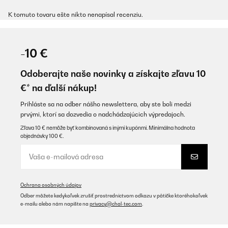
K tomuto tovaru ešte nikto nenapísal recenziu.
-10 €
Odoberajte naše novinky a získajte zľavu 10
€* na ďalší nákup!
Prihláste sa na odber nášho newslettera, aby ste boli medzi
prvými, ktorí sa dozvedia o nadchádzajúcich výpredajoch.
Zľava 10 € nemôže byť kombinovaná s inými kupónmi. Minimálna hodnota
objednávky 100 €.
Ochrana osobných údajov
Odber môžete kedykoľvek zrušiť prostredníctvom odkazu v pätičke ktoréhokoľvek
e-mailu alebo nám napíšte na
privacy@chal-tec.com
.