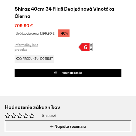
Shiraz 40cm 34 Fliaš Dvojzónová Vinotéka
Čierna
709,90 €
-40%
Uvádzacia cena:
1.199,90 €
Informačný list o
produkte
KÓD PRODUKTU: 10045877
Vložiť do košíka
Hodnotenie zákazníkov
0 recenzií
Napíšte recenziu