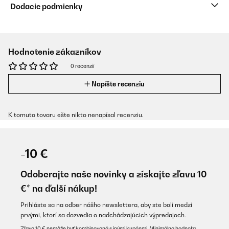
Dodacie podmienky
Hodnotenie zákazníkov
0 recenzií
Napíšte recenziu
K tomuto tovaru ešte nikto nenapísal recenziu.
-10 €
Odoberajte naše novinky a získajte zľavu 10
€* na ďalší nákup!
Prihláste sa na odber nášho newslettera, aby ste boli medzi
prvými, ktorí sa dozvedia o nadchádzajúcich výpredajoch.
Zľava 10 € nemôže byť kombinovaná s inými kupónmi. Minimálna hodnota