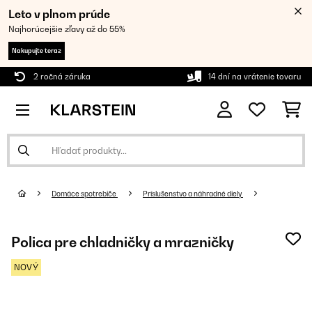
Leto v plnom prúde
Najhorúcejšie zľavy až do 55%
Nakupujte teraz
2 ročná záruka
14 dní na vrátenie tovaru
Domáce spotrebiče
Príslušenstvo a náhradné diely
Polica pre chladničky a mrazničky
NOVÝ