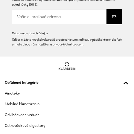
objednávky 100 €.
Ochrana osobných údajov
Odber môžete kedykoľvek zrušiť prostredníctvom odkazu v pätičke ktoréhokoľvek
e-mailu alebo nám napíšte na
privacy@chal-tec.com
.
Obľúbené kategórie
Vinotéky
Mobilné klimatizácie
Odvlhčovače vzduchu
Ostrovčekové digestory