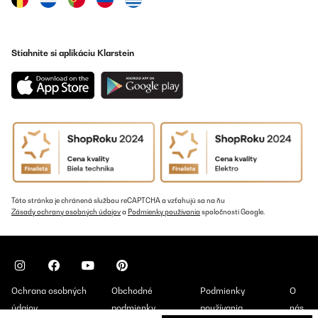
Stiahnite si aplikáciu Klarstein
Táto stránka je chránená službou reCAPTCHA a vzťahujú sa na ňu
Zásady ochrany osobných údajov
a
Podmienky používania
spoločnosti Google.
Ochrana osobných
Obchodné
Podmienky
O
údajov
podmienky
používania
nás