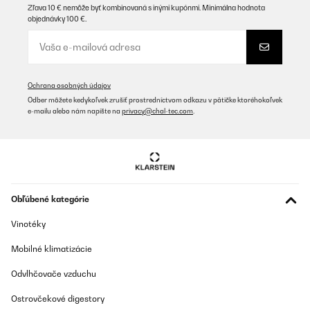
Zľava 10 € nemôže byť kombinovaná s inými kupónmi. Minimálna hodnota
objednávky 100 €.
Ochrana osobných údajov
Odber môžete kedykoľvek zrušiť prostredníctvom odkazu v pätičke ktoréhokoľvek
e-mailu alebo nám napíšte na
privacy@chal-tec.com
.
Obľúbené kategórie
Vinotéky
Mobilné klimatizácie
Odvlhčovače vzduchu
Ostrovčekové digestory