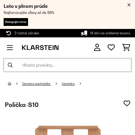
Leto v plnom prúde
Najhorúcejšie zľavy až do 55%
Nakupujte teraz
2 ročná záruka
14 dní na vrátenie tovaru
Domáce spotrebiče
Vinotéky
Polička-S10