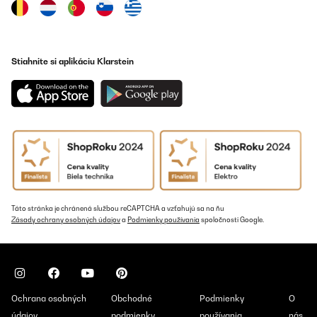
Stiahnite si aplikáciu Klarstein
Táto stránka je chránená službou reCAPTCHA a vzťahujú sa na ňu
Zásady ochrany osobných údajov
a
Podmienky používania
spoločnosti Google.
Ochrana osobných
Obchodné
Podmienky
O
údajov
podmienky
používania
nás