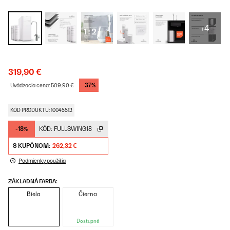
+4
319,90 €
-37%
Uvádzacia cena:
509,90 €
KÓD PRODUKTU: 10045512
-18%
KÓD:
FULLSWING18
S KUPÓNOM:
262,32 €
Podmienky použitia
ZÁKLADNÁ FARBA:
Biela
Čierna
Dostupné