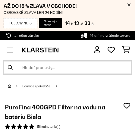
AŽ DO 18 % ZĽAVA V OBCHODE!
OBROVSKÉ ZĽAVY LEN 24 HODÍN!
Nakupujte
14
12
32
FULLSWING18
H
M
S
teraz
2 ročná záruka
14 dní na vrátenie tovaru
Domáce spotrebiče
PureFina 400GPD Filter na vodu na
batériu Biela
15 hodnotenia(-í)