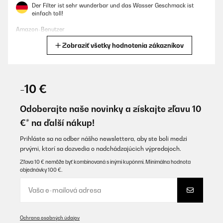
Der Filter ist sehr wunderbar und das Wasser Geschmack ist
einfach toll!
Amazon-Benutzer
Zobraziť všetky hodnotenia zákazníkov
Preložiť
OVERENÁ KONTROLA
29/06/2025
-10 €
Super Anlage. Funktioniert und erfüllt die Erwartungen
Odoberajte naše novinky a získajte zľavu 10
Amazon-Benutzer
€* na ďalší nákup!
Preložiť
Prihláste sa na odber nášho newslettera, aby ste boli medzi
prvými, ktorí sa dozvedia o nadchádzajúcich výpredajoch.
OVERENÁ KONTROLA
Zľava 10 € nemôže byť kombinovaná s inými kupónmi. Minimálna hodnota
objednávky 100 €.
27/05/2025
Es el tercer aparato de Osmosis que tengo y es el primero que
compro sin bombona de almacenamiento. Estoy encantado
porque me ha liberado mucho espacio debajo del fregadero.La
calidad del agua es excelente. Con una buena presion y al ser de
Ochrana osobných údajov
800 GDP, el flujo de agua es constante y bastante rapido.Si ya