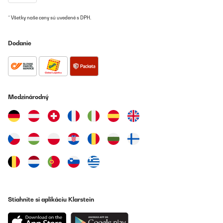
Preložiť
* Všetky naše ceny sú uvedené s DPH.
OVERENÁ KONTROLA
Dodanie
14/01/2025
Impossibile caricare il contenuto multimediale. Ottimo
prodotto...Compatto nelle dimensioni, facile l’installazione per
chi si applica spesso in lavoretti domestici, rubinetto dal
designer moderno accattivante e funzionale per il controllo dei
filtri. Acqua limpida e leggera.Lo consiglio vivamente!
Medzinárodný
Utente Amazon
Preložiť
OVERENÁ KONTROLA
20/12/2024
La documentation n'est pas très claire concernant le
raccordement. Mais c'est simple pour l'installation. Compter 2
heures maximum.En service depuis 3 semaines,vraiment content
Stiahnite si aplikáciu Klarstein
de cet achat qui évitera beaucoup de bouteille dans le bac
jaune.Je recommande cet article.