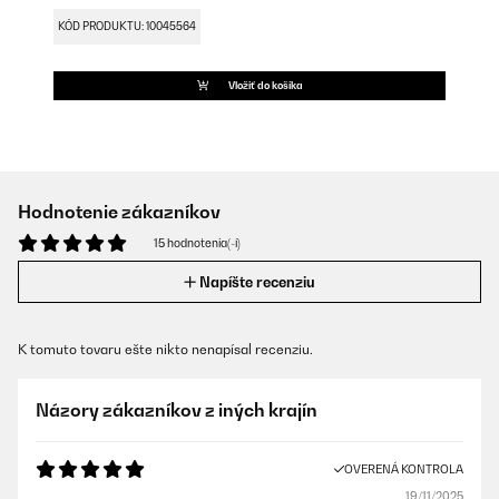
KÓD PRODUKTU: 10045564
Vložiť do košíka
Hodnotenie zákazníkov
15 hodnotenia(-í)
Napíšte recenziu
K tomuto tovaru ešte nikto nenapísal recenziu.
Názory zákazníkov z iných krajín
OVERENÁ KONTROLA
19/11/2025