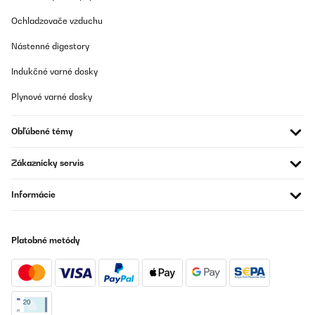
OVERENÁ KONTROLA
Ochladzovače vzduchu
17/03/2025
Nástenné digestory
Sehr gute Filterung, aber kein Ersatzfilter im Lieferumfang
enthalten
Indukčné varné dosky
Amazon-Benutzer
Plynové varné dosky
Preložiť
Obľúbené témy
OVERENÁ KONTROLA
03/03/2025
Zákaznícky servis
Ich bin begeistert von diesem Wasserfilter. Er ist leise, liefert
Informácie
schnell saubergefiltertes Wasser und den Unterschied kann man
schmecken.Im Lieferumfang ist alles dabei, kein Gang zum
Baumarkt nötig, das mag ich.Info:Ich habe diesen Wasserfilter
inzwischen über ein Jahr in Benutzung und nie Probleme damit
gehabt.Bei dem Austausch des PCT Filters habe vermutlich ich
Platobné metódy
einen Fehler gemacht und nicht die Reihenfolge des Reset
beachtet, trotzdem wurde mir unproblematisch und kostenlos ein
Ersatzgerät schnell geliefert. Das nenne ich mehr als perfekten
Kundenservice.Noch'n schönen Gruß von "mir"
Amazon-Benutzer