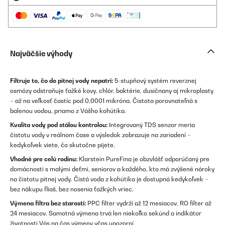
Najväčšie výhody
Filtruje to, čo do pitnej vody nepatrí:
5-stupňový systém reverznej
osmózy odstraňuje ťažké kovy, chlór, baktérie, dusičnany aj mikroplasty
– až na veľkosť častíc pod 0,0001 mikróna. Čistota porovnateľná s
balenou vodou, priamo z Vášho kohútika.
Kvalita vody pod stálou kontrolou:
Integrovaný TDS senzor meria
čistotu vody v reálnom čase a výsledok zobrazuje na zariadení –
kedykoľvek viete, čo skutočne pijete.
Vhodné pre celú rodinu:
Klarstein PureFina je obzvlášť odporúčaný pre
domácnosti s malými deťmi, seniorov a každého, kto má zvýšené nároky
na čistotu pitnej vody. Čistá voda z kohútika je dostupná kedykoľvek –
bez nákupu fliaš, bez nosenia ťažkých vriec.
Výmena filtra bez starostí:
PPC filter vydrží až 12 mesiacov, RO filter až
24 mesiacov. Samotná výmena trvá len niekoľko sekúnd a indikátor
životnosti Vás na čas výmeny včas upozorní.