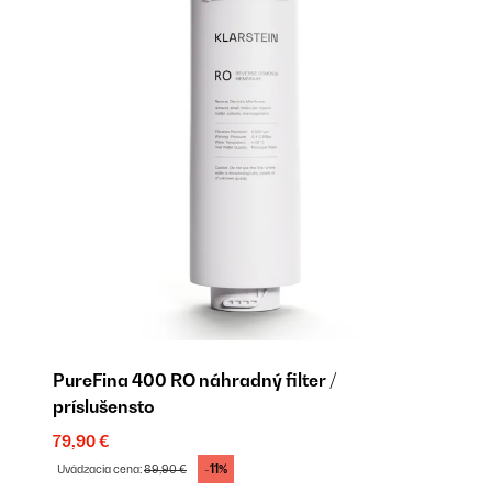
PureFina 400 RO náhradný filter /
príslušensto
79,90 €
-11%
Uvádzacia cena:
89,90 €