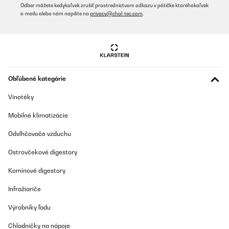
has instalado otros sistemas de osmosis, la instalacion de este,
Odber môžete kedykoľvek zrušiť prostredníctvom odkazu v pätičke ktoréhokoľvek
te resultara facil ya que es identica a otros, pero si es el primero
e-mailu alebo nám napíšte na
privacy@chal-tec.com
.
que instalas, te va a parecer un poco lioso, aunque en YouTube
hay infinidad de tutoriales explicando como instalarlo.
Usuario/a de amazon
Preložiť
Obľúbené kategórie
OVERENÁ KONTROLA
Vinotéky
27/05/2025
Mobilné klimatizácie
Es el tercer aparato de Osmosis que tengo y es el primero que
compro sin bombona de almacenamiento. Estoy encantado
porque me ha liberado mucho espacio debajo del fregadero. La
Odvlhčovače vzduchu
calidad del agua es excelente. Con una buena presion y al ser de
800 GDP, el flujo de agua es constante y bastante rapido. Si ya
Ostrovčekové digestory
has instalado otros sistemas de osmosis, la instalacion de este,
te resultara facil ya que es identica a otros, pero si es el primero
Komínové digestory
que instalas, te va a parecer un poco lioso, aunque en YouTube
hay infinidad de tutoriales explicando como instalarlo.
Infražiariče
Usuario/a de amazon
Výrobníky ľadu
Preložiť
Chladničky na nápoje