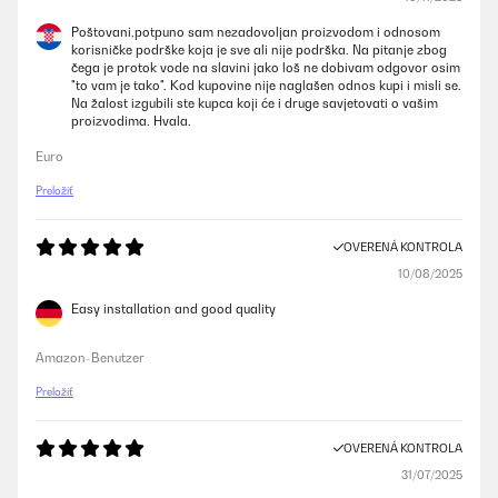
Poštovani,potpuno sam nezadovoljan proizvodom i odnosom
korisničke podrške koja je sve ali nije podrška. Na pitanje zbog
čega je protok vode na slavini jako loš ne dobivam odgovor osim
"to vam je tako". Kod kupovine nije naglašen odnos kupi i misli se.
Na žalost izgubili ste kupca koji će i druge savjetovati o vašim
proizvodima. Hvala.
Euro
Preložiť
OVERENÁ KONTROLA
10/08/2025
Easy installation and good quality
Amazon-Benutzer
Preložiť
OVERENÁ KONTROLA
31/07/2025