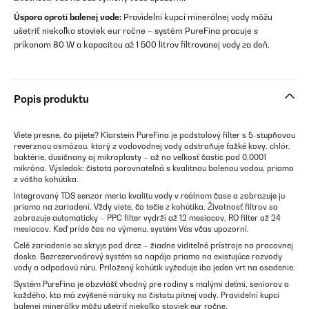
Úspora oproti balenej vode:
Pravidelní kupci minerálnej vody môžu
ušetriť niekoľko stoviek eur ročne – systém PureFina pracuje s
príkonom 80 W a kapacitou až 1 500 litrov filtrovanej vody za deň.
Popis produktu
Viete presne, čo pijete? Klarstein PureFina je podstolový filter s 5-stupňovou
reverznou osmózou, ktorý z vodovodnej vody odstraňuje ťažké kovy, chlór,
baktérie, dusičnany aj mikroplasty – až na veľkosť častíc pod 0,0001
mikróna. Výsledok: čistota porovnateľná s kvalitnou balenou vodou, priamo
z vášho kohútika.
Integrovaný TDS senzor meria kvalitu vody v reálnom čase a zobrazuje ju
priamo na zariadení. Vždy viete, čo tečie z kohútika. Životnosť filtrov sa
zobrazuje automaticky – PPC filter vydrží až 12 mesiacov, RO filter až 24
mesiacov. Keď príde čas na výmenu, systém Vás včas upozorní.
Celé zariadenie sa skryje pod drez – žiadne viditeľné prístroje na pracovnej
doske. Bezrezervoárový systém sa napája priamo na existujúce rozvody
vody a odpadovú rúru. Priložený kohútik vyžaduje iba jeden vrt na osadenie.
Systém PureFina je obzvlášť vhodný pre rodiny s malými deťmi, seniorov a
každého, kto má zvýšené nároky na čistotu pitnej vody. Pravidelní kupci
balenej minerálky môžu ušetriť niekoľko stoviek eur ročne.