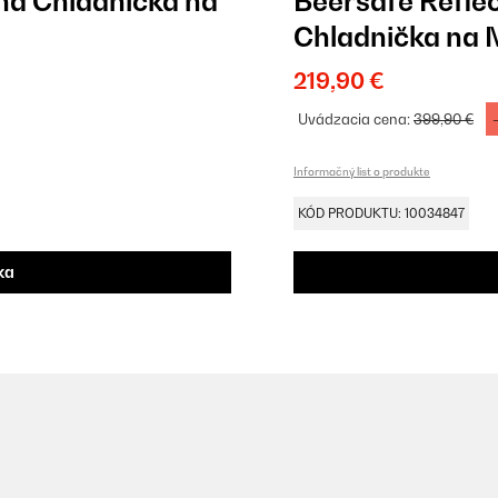
ná Chladnička na
Beersafe Refle
Chladnička na 
219,90 €
Uvádzacia cena:
399,90 €
Informačný list o produkte
KÓD PRODUKTU: 10034847
ka