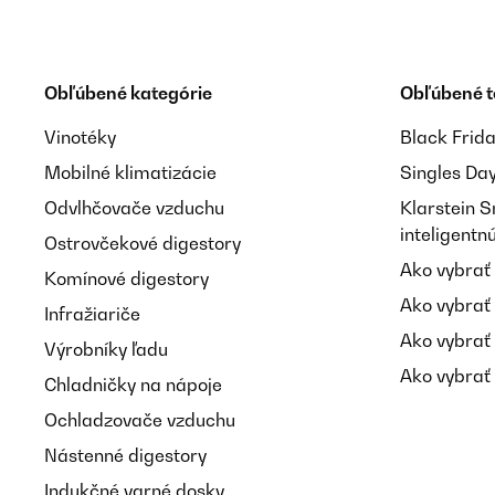
Obľúbené kategórie
Obľúbené 
Vinotéky
Black Frid
Mobilné klimatizácie
Singles Da
Odvlhčovače vzduchu
Klarstein 
inteligent
Ostrovčekové digestory
Ako vybrať
Komínové digestory
Ako vybrať
Infražiariče
Ako vybrať
Výrobníky ľadu
Ako vybrať 
Chladničky na nápoje
Ochladzovače vzduchu
Nástenné digestory
Indukčné varné dosky