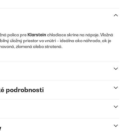
ožná polica pre
Klarstein
chladiace skrine na nápoje. Vložná
ilný úložný priestor vo vnútri – ideálna ako náhrada, ak je
rmovaná, zlomená alebo stratená.
é podrobnosti
y