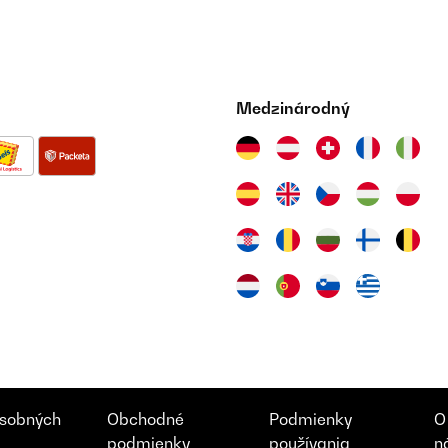
Medzinárodný
sobných
Obchodné
Podmienky
O
podmienky
používania
n