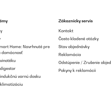
témy
Zákaznícky servis
ay
Kontakt
y
Často kladené otázky
Smart Home: Navrhnuté pre
Stav objednávky
nú domácnosť
Reklamácia
 vinotéku
Odstúpenie / Zrušenie obje
 digestor
Pokyny k reklamácii
 indukčnú varnú dosku
klimatizáciu