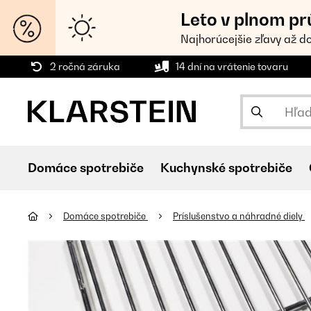
Leto v plnom pr
Najhorúcejšie zľavy až d
2 ročná záruka
14 dní na vrátenie tovaru
Domáce spotrebiče
Kuchynské spotrebiče
Domáce spotrebiče
Príslušenstvo a náhradné diely