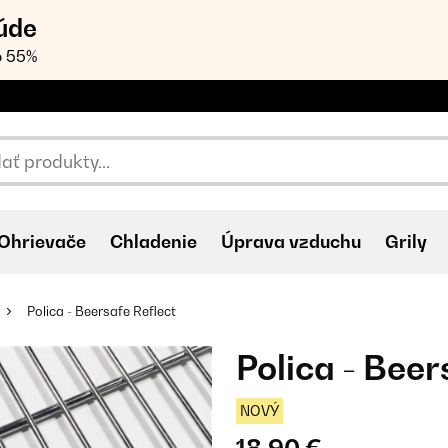
úde
o 55%
Ohrievače
Chladenie
Úprava vzduchu
Grily
Polica - Beersafe Reflect
Polica - Beer
NOVÝ