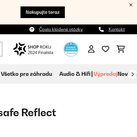
Nakupujte teraz
Často kladené otázky
Kontakt
Všetko pre záhradu
Audio & Hifi
Výpredaj
Novink
safe Reflect