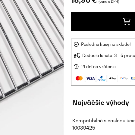
18,90 €
(cena s DPH)
Posledné kusy na sklade!
Dodacia lehota: 3 - 5 prac
14 dní na vrátenie
Najväčšie výhody
Kompatibilné s nasledujúci
10039425