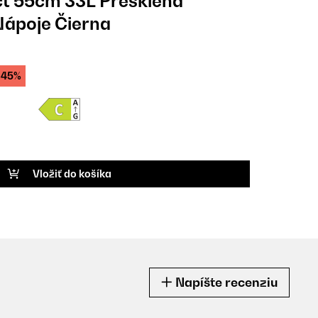
ct 55cm 33L Presklená
Nápoje Čierna
-45%
Vložiť do košíka
Napíšte recenziu