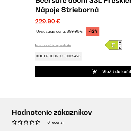
Beersafe 55cm 33L Preskle
Nápoje Strieborná
229,90 €
-42%
Uvádzacia cena:
399,90 €
Informačný list o produkte
KÓD PRODUKTU: 10039423
Vložiť do koší
Hodnotenie zákazníkov
0 recenzií