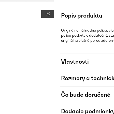
1/2
Popis produktu
Originálna náhradná polica: vl
polica poskytuje dodatočný, stab
originálna vložná polica zdefo
Vlastnosti
Rozmery a technick
Čo bude doručené
Dodacie podmienk