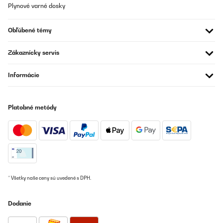
sollte dringend nachgebessert werden
Plynové varné dosky
Amazon-Benutzer
Obľúbené témy
Preložiť
Zákaznícky servis
OVERENÁ KONTROLA
07/10/2023
Informácie
Optisch einfach genial wie diese Abzugshaube aus der
Arbeitsplatte ausfährt.Absaugleistung ist okay, aber nicht
überwältigend.
Platobné metódy
Amazon-Benutzer
Preložiť
OVERENÁ KONTROLA
10/08/2023
* Všetky naše ceny sú uvedené s DPH.
Chère mais efficace
Dodanie
Utilisateur d'Amazon