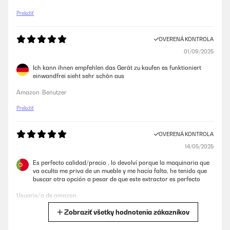
Preložiť
OVERENÁ KONTROLA
01/09/2025
Ich kann ihnen empfehlen das Gerät zu kaufen es funktioniert
einwandfrei sieht sehr schön aus
Amazon-Benutzer
Preložiť
OVERENÁ KONTROLA
14/05/2025
Es perfecto calidad/precio , lo devolví porque la maquinaria que
va oculta me priva de un mueble y me hacía falta, he tenido que
buscar otra opción a pesar de que este extractor es perfecto
Usuario/a de amazon
Zobraziť všetky hodnotenia zákazníkov
Preložiť