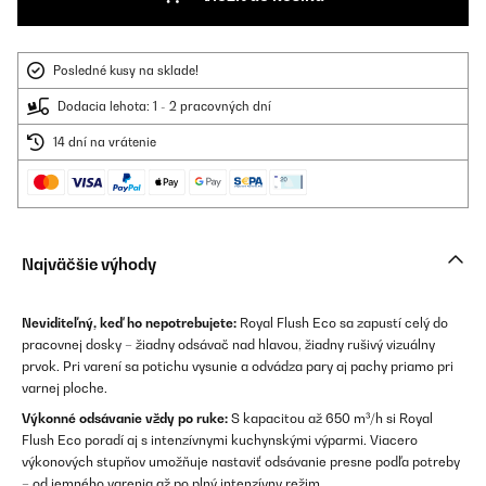
Posledné kusy na sklade!
Dodacia lehota: 1 - 2 pracovných dní
14 dní na vrátenie
Najväčšie výhody
Neviditeľný, keď ho nepotrebujete:
Royal Flush Eco sa zapustí celý do
pracovnej dosky – žiadny odsávač nad hlavou, žiadny rušivý vizuálny
prvok. Pri varení sa potichu vysunie a odvádza pary aj pachy priamo pri
varnej ploche.
Výkonné odsávanie vždy po ruke:
S kapacitou až 650 m³/h si Royal
Flush Eco poradí aj s intenzívnymi kuchynskými výparmi. Viacero
výkonových stupňov umožňuje nastaviť odsávanie presne podľa potreby
– od jemného varenia až po plný intenzívny režim.