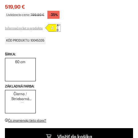
519,90 €
-35%
Uvádzacia cena:
799,90 €
Informačný list o produkte
KÓD PRODUKTU: 10045335
ŠÍRKA:
60 cm
ZÁKLADNÁ FARBA:
Čierna /
Strieborná
metalíza
Čo znamenajú tieto stavy?
Vložiť do košíka