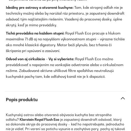
Ideálny pre ostrovy a otvorené kuchyne:
Tam, kde stropný odťah nie je
technicky možný alebo by narúšal ráz priestoru, je zapustený downdraft
odsávač tým najčistejším riešením. Vsadený do pracovnej dosky, úplne
skrytý, keď je mimo prevádzky.
Tichá prevádzka na každom stupni:
Royal Flush Eco pracuje s hlukom
maximálne 71 dB aj na najvyššom výkonnostnom stupni – výrazne tichšie
ako mnohé klasické digestory. Motor beží plynulo, bez trhania či
škrípania pri vysúvaní a zasúvaní.
Odvod von aj cirkulácia – Vy si vyberiete:
Royal Flush Eco možno
prevádzkovať s napojením na vonkajšie odvetranie alebo v cirkulačnom
režime. Zabudované aktívne uhlíkové filtre spoľahlivo neutralizujú
kuchynské pachy tam, kde odťahový kanál nie je k dispozícii.
Popis produktu
Kuchynský ostrov alebo otvorená obývacia kuchyňa bez stropného
odťahu?
Klarstein Royal Flush Eco
je zapustený downdraft odsávač, ktorý
sa dokonale skryje do pracovnej dosky – keď ho nepotrebujete, jednoducho
nie je vidieť. Pri varení sa potichu vysunie a zachytáva pary, pachy aj tukové