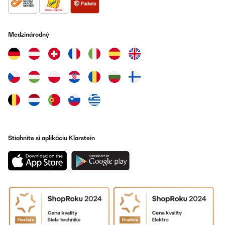
Preložiť
OVERENÁ KONTROLA
Medzinárodný
25/07/2023
Die Medien konnten nicht geladen werden. Das Gerät ist super
und funktioniert einwandfrei. Einziges negatives ist das die
Kohlefilter die man separat kaufen muss leider zu groß sind, und
wenn man sie drauf gibt wird die saugleistung weniger. Also
wenn jemandem der Geruch von essen im Haus nicht stört kann
man die weg lassen. Saugleistung könnte ein bisschen stärker
sein. Habe aber trotzdem Freude damit und ist der Hingucker in
meiner Küche.
Amazon-Benutzer
Stiahnite si aplikáciu Klarstein
Preložiť
OVERENÁ KONTROLA
05/07/2023
Hotte initialement prévue pour le 11 juillet et arrivée 3 jours après
la commande soit le 5 juillet. En bon état. Le manuel n’est pas
simple à comprendre mais si on est bricoleur, pas de soucis.
Super rendu, très satisfaite même si 2 vis étaient endommagées,