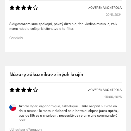
OVERENÁ KONTROLA
20/11/2024
S digestorom sme spokojní, pekný dizajn aj ťah. Jediné mínus je, že k
nemu nebolo celé príslušenstvo a to filter.
Gabriela
Názory zákazníkov z iných krajín
OVERENÁ KONTROLA
25/09/2025
Article léger, ergonomique, esthétique….Côté négatif :- livrée en
deux temps : le moteur d’abord et la hotte quelques jours après,-
pas de filtres à charbon : nécessité de refaire une commande à
part
Utilisateur d'Amazon