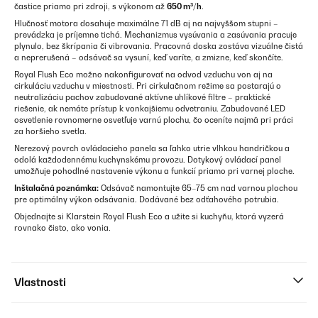
častice priamo pri zdroji, s výkonom až
650 m³/h
.
Hlučnosť motora dosahuje maximálne 71 dB aj na najvyššom stupni –
prevádzka je príjemne tichá. Mechanizmus vysúvania a zasúvania pracuje
plynulo, bez škrípania či vibrovania. Pracovná doska zostáva vizuálne čistá
a neprerušená – odsávač sa vysuní, keď varíte, a zmizne, keď skončíte.
Royal Flush Eco možno nakonfigurovať na odvod vzduchu von aj na
cirkuláciu vzduchu v miestnosti. Pri cirkulačnom režime sa postarajú o
neutralizáciu pachov zabudované aktívne uhlíkové filtre – praktické
riešenie, ak nemáte prístup k vonkajšiemu odvetraniu. Zabudované LED
osvetlenie rovnomerne osvetľuje varnú plochu, čo oceníte najmä pri práci
za horšieho svetla.
Nerezový povrch ovládacieho panela sa ľahko utrie vlhkou handričkou a
odolá každodennému kuchynskému provozu. Dotykový ovládací panel
umožňuje pohodlné nastavenie výkonu a funkcií priamo pri varnej ploche.
Inštalačná poznámka:
Odsávač namontujte 65–75 cm nad varnou plochou
pre optimálny výkon odsávania. Dodávané bez odťahového potrubia.
Objednajte si Klarstein Royal Flush Eco a užite si kuchyňu, ktorá vyzerá
rovnako čisto, ako vonia.
Vlastnosti