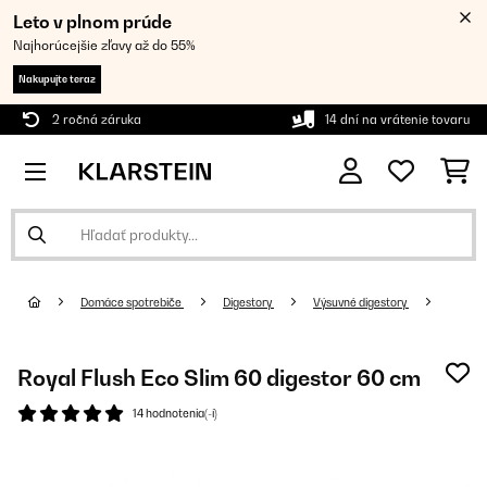
Leto v plnom prúde
Najhorúcejšie zľavy až do 55%
Nakupujte teraz
2 ročná záruka
14 dní na vrátenie tovaru
Domáce spotrebiče
Digestory
Výsuvné digestory
Royal Flush Eco Slim 60 digestor 60 cm
14 hodnotenia(-í)