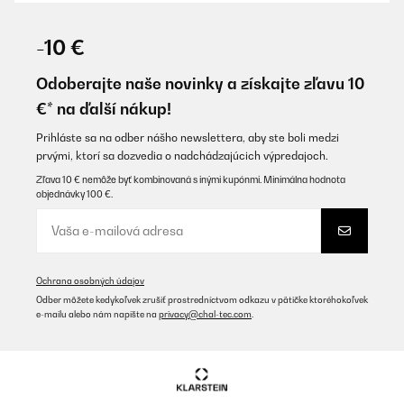
OVERENÁ KONTROLA
30/03/2025
-10 €
Depuis 5 mois d’utilisation, super hotte, aspire très bien aussi
bien la fumée des poêles basses que la fumée des marmites
Odoberajte naše novinky a získajte zľavu 10
hautes. Bruit raisonnable, pas plus qu’une hotte haute
€* na ďalší nákup!
traditionnelle. L’écran tactile fonctionne très bien, éclairage
puissant.
Prihláste sa na odber nášho newslettera, aby ste boli medzi
Utilisateur d'Amazon
prvými, ktorí sa dozvedia o nadchádzajúcich výpredajoch.
Preložiť
Zľava 10 € nemôže byť kombinovaná s inými kupónmi. Minimálna hodnota
objednávky 100 €.
OVERENÁ KONTROLA
12/11/2024
Perfekt hätte gut gepasst wenn die Insel größer gewesen wäre
Ochrana osobných údajov
leider mit der Firma hat alles perfekt geklappt werde wieder bei
Odber môžete kedykoľvek zrušiť prostredníctvom odkazu v pätičke ktoréhokoľvek
Ihnen bestellen danke
e-mailu alebo nám napíšte na
privacy@chal-tec.com
.
Amazon-Benutzer
Preložiť