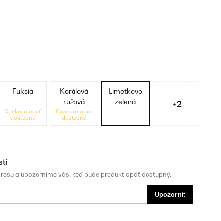
Fuksia
Korálová
Limetkovo
ružová
zelená
+2
Čoskoro opäť
Čoskoro opäť
dostupné
dostupné
sti
dresu a upozorníme vás, keď bude produkt opäť dostupný.
Upozorniť