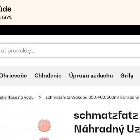
úde
o 55%
Ohrievače
Chladenie
Úprava vzduchu
Grily
ské fľaše na vodu
schmatzfatz Wakaba 350/400/500ml Náhradný U
schmatzfat
Náhradný Uzá