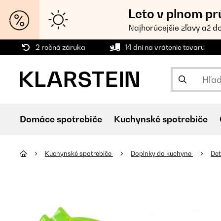
Leto v plnom pr
Najhorúcejšie zľavy až d
2 ročná záruka
14 dní na vrátenie tovaru
Domáce spotrebiče
Kuchynské spotrebiče
Kuchynské spotrebiče
Doplnky do kuchyne
Det