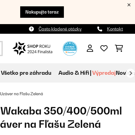
Nakupujte teraz
Často kladené otázky
Kontakt
Všetko pre záhradu
Audio & Hifi
Výpredaj
Novink
záver na Fľašu Zelená
z Wakaba 350/400/500ml
ver na Fľašu Zelená