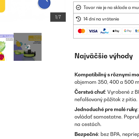
Tovar nie je na sklade a mu
1/7
14 dní na vrátenie
+2
Najväčšie výhody
Kompatibilný s rôznymi m
objemom 350, 400 a 500 m
Čerstvá chuť
: Vyrobené z B
nefalšovaný pôžitok z pitia.
Jednoduché pre malé ruky
ovládať samostatne. Popruh
na cestách.
Bezpečné
: bez BPA, neprie