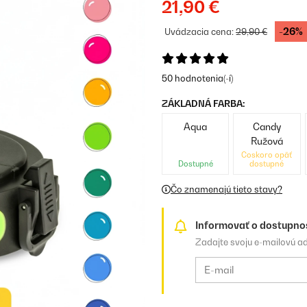
21,90 €
-26%
Uvádzacia cena:
29,90 €
50 hodnotenia(-í)
ZÁKLADNÁ FARBA:
Aqua
Candy
Ružová
Čoskoro opäť
Dostupné
dostupné
Čo znamenajú tieto stavy?
Informovať o dostupno
Zadajte svoju e-mailovú a