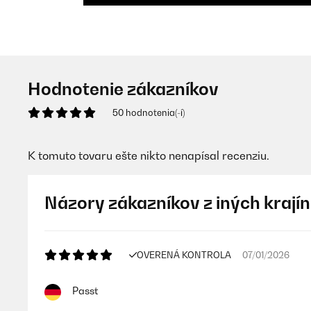
Hodnotenie zákazníkov
50 hodnotenia(-í)
K tomuto tovaru ešte nikto nenapísal recenziu.
Názory zákazníkov z iných krajín
OVERENÁ KONTROLA
07/01/2026
Passt