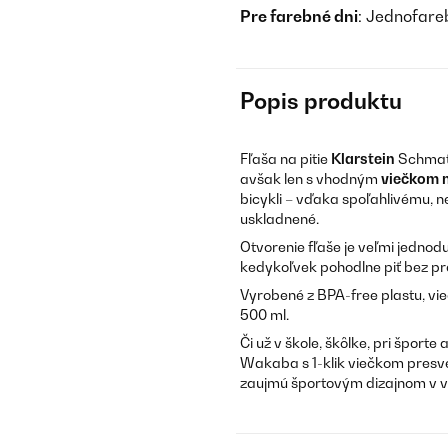
Pre farebné dni
: Jednofareb
Popis produktu
Fľaša na pitie
Klarstein
Schmatz
avšak len s vhodným
viečkom n
bicykli – vďaka spoľahlivému,
uskladnené.
Otvorenie fľaše je veľmi jednod
kedykoľvek pohodlne piť bez prer
Vyrobené z BPA-free plastu, vi
500 ml.
Či už v škole, škôlke, pri športe
Wakaba s 1-klik viečkom presved
zaujmú športovým dizajnom v 