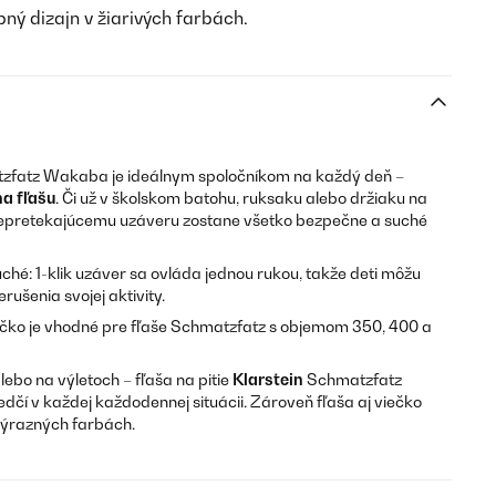
ný dizajn v žiarivých farbách.
fatz Wakaba je ideálnym spoločníkom na každý deň –
a fľašu
. Či už v školskom batohu, ruksaku alebo držiaku na
 nepretekajúcemu uzáveru zostane všetko bezpečne a suché
uché: 1-klik uzáver sa ovláda jednou rukou, takže deti môžu
ušenia svojej aktivity.
ečko je vhodné pre fľaše Schmatzfatz s objemom 350, 400 a
 alebo na výletoch – fľaša na pitie
Klarstein
Schmatzfatz
čí v každej každodennej situácii. Zároveň fľaša aj viečko
výrazných farbách.