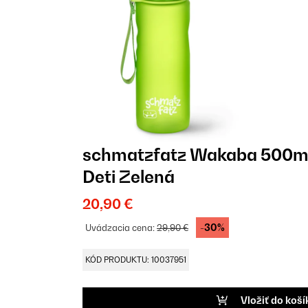
schmatzfatz Wakaba 500ml 
Deti Zelená
20,90 €
-30%
Uvádzacia cena:
29,90 €
KÓD PRODUKTU: 10037951
Vložiť do koší