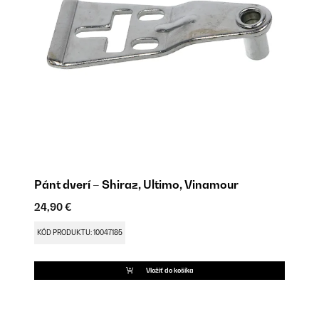
Pánt dverí – Shiraz, Ultimo, Vinamour
Po
24,90 €
18
KÓD PRODUKTU: 10047185
KÓ
Vložiť do košíka