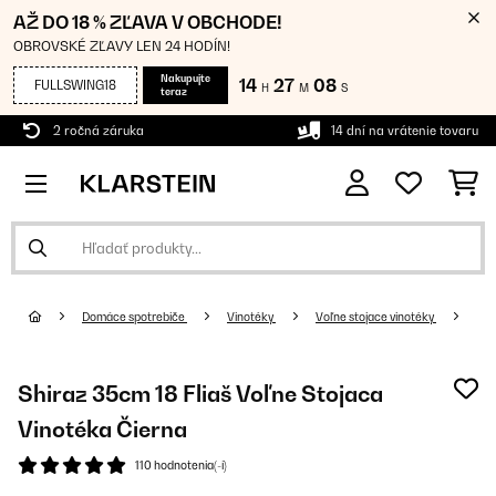
AŽ DO 18 % ZĽAVA V OBCHODE!
OBROVSKÉ ZĽAVY LEN 24 HODÍN!
Nakupujte
14
27
08
FULLSWING18
H
M
S
teraz
2 ročná záruka
14 dní na vrátenie tovaru
Domáce spotrebiče
Vinotéky
Voľne stojace vinotéky
Shiraz 35cm 18 Fliaš Voľne Stojaca
Vinotéka Čierna
110 hodnotenia(-í)