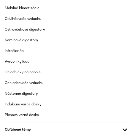
Amazon-Benutzer
Mobilné klimatizácie
Preložiť
Odvlhčovače vzduchu
OVERENÁ KONTROLA
Ostrovčekové digestory
17/11/2025
Komínové digestory
Ich habe einen Getränkekühlschrank für den Partykeller gesucht.
Der Kühlschrank ist ordentlich verarbeitet und sieht wertig aus.
Infražiariče
Er kam gut verpackt an. Es passen ausreichend viele Flaschen
rein und die Bedienung und der Aufbau waren simpel. Das LED
Výrobníky ľadu
Licht sieht schick aus. Die Kühlleistung ist auch gut, lediglich
dauert es etwas, bis der Kühlschrank nach Entnahme von
Chladničky na nápoje
Flaschen/Wiederbefüllung wieder auf die Zieltemperatur kommt.
Das ist aber auch das Einzige - das ändert aber nichts daran,
dass ich den Kühlschrank rundum empfehlen kann.
Ochladzovače vzduchu
Amazon-Benutzer
Nástenné digestory
Preložiť
Indukčné varné dosky
Plynové varné dosky
OVERENÁ KONTROLA
11/11/2025
Obľúbené témy
Mooie en ruime wijnkoelkast voor een goede prijs. Je hoort hem