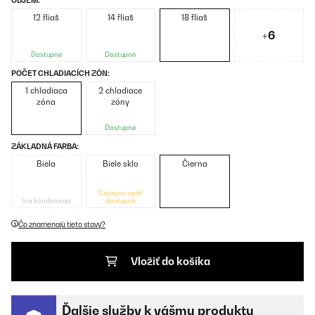
OBJEM:
12 fliaš
14 fliaš
18 fliaš
+6
Dostupné
Dostupné
POČET CHLADIACÍCH ZÓN:
1 chladiaca
2 chladiace
zóna
zóny
Dostupné
ZÁKLADNÁ FARBA:
Biela
Biele sklo
Čierna
Čoskoro opäť
Iná kombinácia
dostupné
Čo znamenajú tieto stavy?
Vložiť do košíka
Ďalšie služby k vášmu produktu