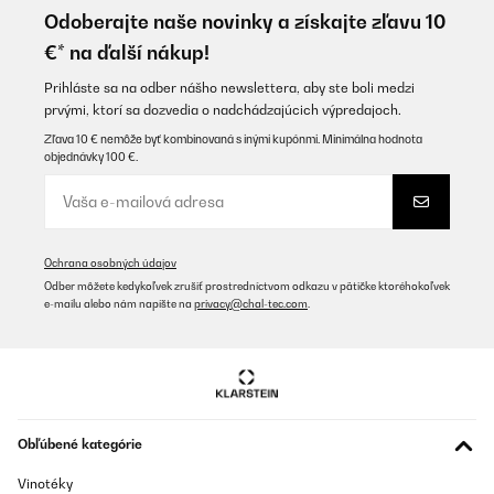
Odoberajte naše novinky a získajte zľavu 10
Utente Amazon
€* na ďalší nákup!
Preložiť
Prihláste sa na odber nášho newslettera, aby ste boli medzi
prvými, ktorí sa dozvedia o nadchádzajúcich výpredajoch.
OVERENÁ KONTROLA
Zľava 10 € nemôže byť kombinovaná s inými kupónmi. Minimálna hodnota
objednávky 100 €.
07/12/2025
Pünktliche Lieferung, schönes Design, ich habe ihn in weiß
bestellt, es passen sowohl Wein als auch Sekt Flaschen hinein.
Wirklich praktisch zum schlichten, sehr zu empfehlen, auch das
Preis Verhältnis, mir hat die 1 Zone Kühlung gereicht, Licht gibt's
Ochrana osobných údajov
auch noch
Odber môžete kedykoľvek zrušiť prostredníctvom odkazu v pätičke ktoréhokoľvek
Amazon-Benutzer
e-mailu alebo nám napíšte na
privacy@chal-tec.com
.
Preložiť
OVERENÁ KONTROLA
24/11/2025
Obľúbené kategórie
Ein zuverlässiger gut funktionierendes Stück. Der Geräuschpegel
ist Superleise!
Vinotéky