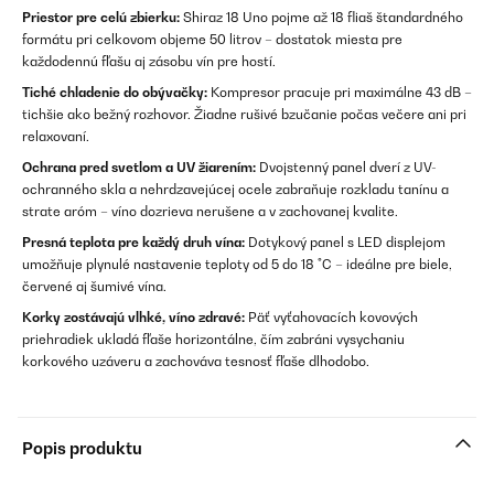
Priestor pre celú zbierku:
Shiraz 18 Uno pojme až 18 fliaš štandardného
formátu pri celkovom objeme 50 litrov – dostatok miesta pre
každodennú fľašu aj zásobu vín pre hostí.
Tiché chladenie do obývačky:
Kompresor pracuje pri maximálne 43 dB –
tichšie ako bežný rozhovor. Žiadne rušivé bzučanie počas večere ani pri
relaxovaní.
Ochrana pred svetlom a UV žiarením:
Dvojstenný panel dverí z UV-
ochranného skla a nehrdzavejúcej ocele zabraňuje rozkladu tanínu a
strate aróm – víno dozrieva nerušene a v zachovanej kvalite.
Presná teplota pre každý druh vína:
Dotykový panel s LED displejom
umožňuje plynulé nastavenie teploty od 5 do 18 °C – ideálne pre biele,
červené aj šumivé vína.
Korky zostávajú vlhké, víno zdravé:
Päť vyťahovacích kovových
priehradiek ukladá fľaše horizontálne, čím zabráni vysychaniu
korkového uzáveru a zachováva tesnosť fľaše dlhodobo.
Popis produktu