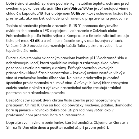
Dobré víno si zaslúži správne podmienky – stabilnú teplotu, ochranu pred
svetlom a pokoj bez vibrácií.
Klarstein Shiraz 18 Uno
je voľnostojaci vinný
chladič s kapacitou
18 fliaš
a objemom
50 litrov
, ktorý uchováva každú fľašu
presne tak, ako má byť: ochladenú, chránenú a pripravenú na podávanie.
Teplotu si nastavíte plynule v rozsahu 5–18 °C pomocou dotykového
ovládacieho panela s LED displejom – zobrazenie v Celzioch alebo
Fahrenheitoch podľa Vášho výberu. Kompresor s tlmením vibrácií pracuje
ticho pri max.
43 dB
a chráni jemné sedimenty v dozrievaných vínach.
Vnútorné LED osvetlenie prezentuje každú fľašu v peknom svetle – bez
tepelného žiarenia.
Dvere s dvojstenným skleneným panelom kombinujú UV-ochranné sklo a
nehrdzavejúcu oceľ, ktorá spoľahlivo izoluje a zabraňuje škodlivému
pôsobeniu svetla na taníny a arómy. Päť vyťahovacích kovových
priehradiek ukladá fľaše horizontálne – korkový uzáver zostáva vlhký a
víno si zachováva kvalitu dlhodobo. Najnižšia priehradka je vhodná
špeciálne pre šampanské a šumivé vína. Aktívny uhlíkový filter zachytáva
cudzie pachy z okolia a výškovo nastaviteľné nôžky zaručujú stabilné
postavenie na akomkoľvek povrchu.
Bezpečnostný zámok dverí chráni Vašu zbierku pred neoprávneným
prístupom. Shiraz 18 Uno sa hodí do obývačky, kuchyne, jedálne, domáceho
baru aj pivnice – rovnako dobre poslúži pri rodinnej večeri ako v
profesionálnom prostredí hotela či reštaurácie.
Doprajte svojim vínam podmienky, ktoré si zaslúžia. Objednajte Klarstein
Shiraz 18 Uno ešte dnes a pocíťte rozdiel už pri prvom pohári.