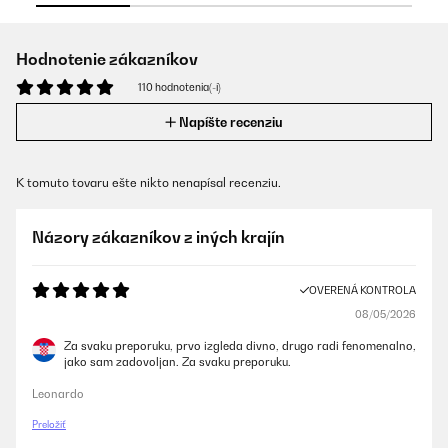
Hodnotenie zákazníkov
110 hodnotenia(-í)
Napíšte recenziu
K tomuto tovaru ešte nikto nenapísal recenziu.
Názory zákazníkov z iných krajín
OVERENÁ KONTROLA
08/05/2026
Za svaku preporuku, prvo izgleda divno, drugo radi fenomenalno,
jako sam zadovoljan. Za svaku preporuku.
Leonardo
Preložiť