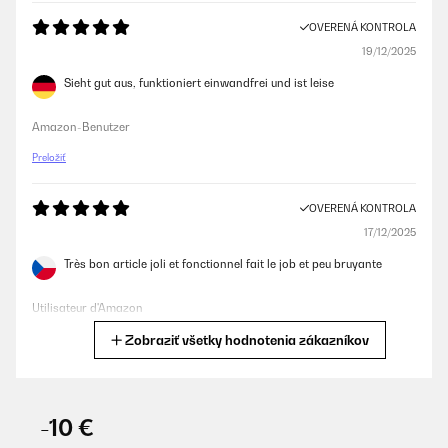
OVERENÁ KONTROLA
19/12/2025
Sieht gut aus, funktioniert einwandfrei und ist leise
Amazon-Benutzer
Preložiť
OVERENÁ KONTROLA
17/12/2025
Très bon article joli et fonctionnel fait le job et peu bruyante
Utilisateur d'Amazon
Zobraziť všetky hodnotenia zákazníkov
Preložiť
OVERENÁ KONTROLA
14/12/2025
-10 €
Bellissime oltre alle mie aspettative