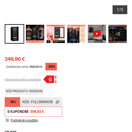
1/11
+6
249,90 €
-50%
Uvádzacia cena:
499,90 €
Informačný list o produkte
KÓD PRODUKTU: 10035026
-18%
KÓD:
FULLSWING18
S KUPÓNOM:
204,92 €
Podmienky použitia