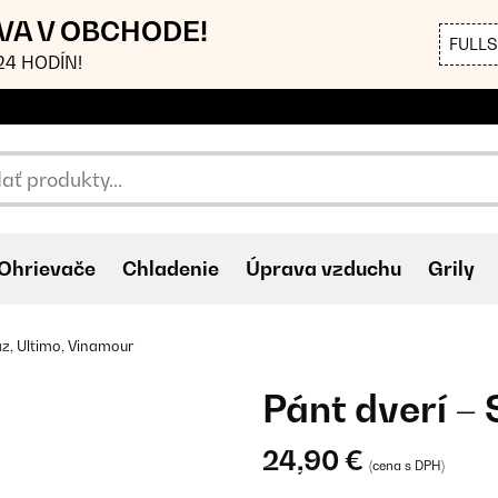
AVA V OBCHODE!
FULL
4 HODÍN!
Ohrievače
Chladenie
Úprava vzduchu
Grily
az, Ultimo, Vinamour
Pánt dverí – 
24,90 €
(cena s DPH)