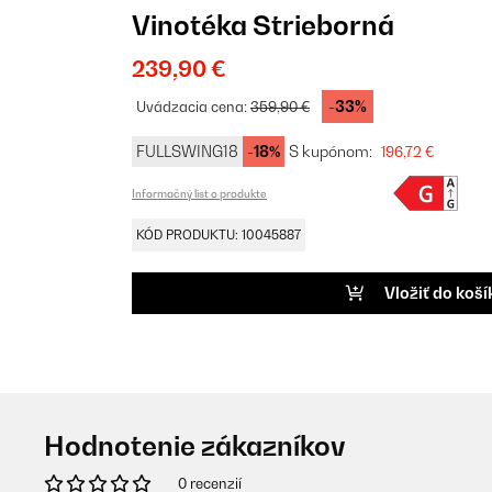
Vinotéka Strieborná
239,90 €
-33%
Uvádzacia cena:
359,90 €
FULLSWING18
-18%
S kupónom:
196,72 €
Informačný list o produkte
KÓD PRODUKTU: 10045887
Vložiť do koší
Hodnotenie zákazníkov
0 recenzií