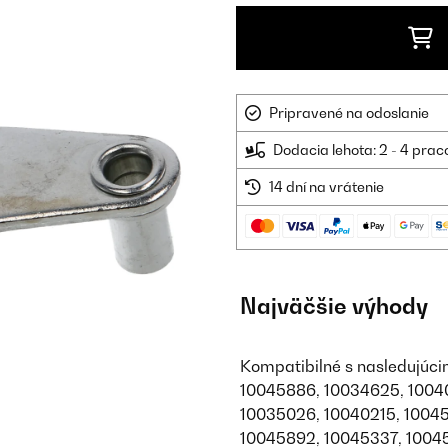
Pripravené na odoslanie
Dodacia lehota: 2 - 4 prac
14 dní na vrátenie
Najväčšie výhody
Kompatibilné s nasledujúci
10045886, 10034625, 1004
10035026, 10040215, 10045
10045892, 10045337, 1004