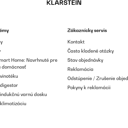
témy
Zákaznícky servis
ay
Kontakt
y
Často kladené otázky
Smart Home: Navrhnuté pre
Stav objednávky
nú domácnosť
Reklamácia
 vinotéku
Odstúpenie / Zrušenie obje
 digestor
Pokyny k reklamácii
 indukčnú varnú dosku
klimatizáciu