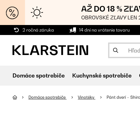
AŽ DO 18 % ZĽ
OBROVSKÉ ZĽAVY LEN 2
2 ročná záruka
14 dní na vrátenie tovaru
Domáce spotrebiče
Kuchynské spotrebiče
Domáce spotrebiče
Vinotéky
Pánt dverí – Shir