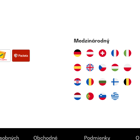
Medzinárodný
sobných
Obchodné
Podmienky
O