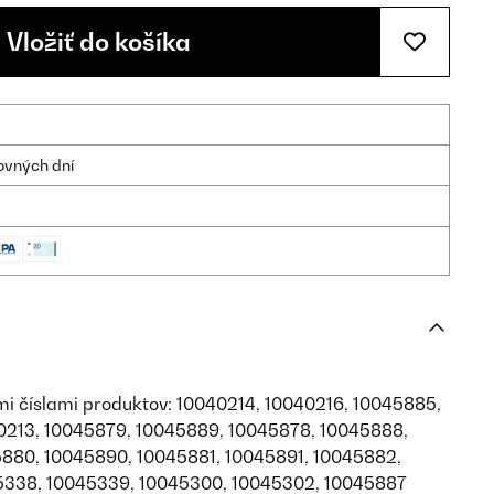
Vložiť do košíka
ovných dní
mi číslami produktov: 10040214, 10040216, 10045885,
0213, 10045879, 10045889, 10045878, 10045888,
880, 10045890, 10045881, 10045891, 10045882,
5338, 10045339, 10045300, 10045302, 10045887