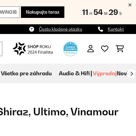
11
54
29
SWING18
Nakupujte teraz
H
M
S
Často kladené otázky
Kontakt
Všetko pre záhradu
Audio & Hifi
Výpredaj
Novink
Shiraz, Ultimo, Vinamour