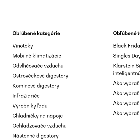
Obľúbené kategórie
Obľúbené 
Vinotéky
Black Frid
Mobilné klimatizácie
Singles Da
Odvlhčovače vzduchu
Klarstein 
inteligent
Ostrovčekové digestory
Ako vybrať
Komínové digestory
Ako vybrať
Infražiariče
Ako vybrať
Výrobníky ľadu
Ako vybrať 
Chladničky na nápoje
Ochladzovače vzduchu
Nástenné digestory