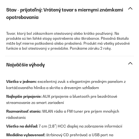
Stav - prijateľný: Vrátený tovar s miernymi známkami
opotrebovania
Tovar, ktorý bol zákazníkom otestovaný alebo krátko používaný. Na
produkte sú len ľahké stopy opotrebenia ako škrabance. Pôvodná škatuľa
môže byť mierne poškodená alebo prebalená. Produkt má všetky pôvodné
funkcie a bol otestovaný v prevádzke. Ponúkame záruku 2 roky.
Najväčšie výhody
Všetko v jednom:
excelentný zvuk s elegantným predným panelom z
kartáčovaného hliníka a skriňa s dreveným vzhľadom
Najlepšie pripojenie:
AUX pripojenie a bluetooth pre bezdrôtové
streamovanie zo smart zariadení
Rozmanitosť staníc:
WLAN rádio a FM tuner pre príjem mnohých
rádiostaníc
Všetko na dohľad:
7 cm (2,8") HCC displej na zobrazenie informácií
Mediálna vybavenosť:
štrbinový CD prehrávač a USB port na