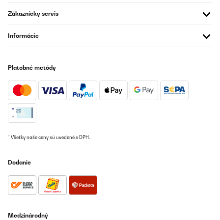
12/08/2023
Zákaznícky servis
Dieses kleine Gerät macht erstaunlich guten Sound, arbeitet bei
uns in der Küche. Allerdings ist ein stabiles W-Lan notwendig,
Informácie
sonst steigt es aus. Ist der optimale Aufstellort gefunden läuft es
ohne Aussetzer einwandfrei.
Amazon-Benutzer
Platobné metódy
Preložiť
OVERENÁ KONTROLA
27/06/2023
Habe mir aber was die Radiatitelauswahlbetrifft mehr vorgestellt
* Všetky naše ceny sú uvedené s DPH.
Amazon-Benutzer
Dodanie
Preložiť
OVERENÁ KONTROLA
28/05/2023
Medzinárodný
Acquis pour finaliser une petit ensemble Hifi (platine disque,