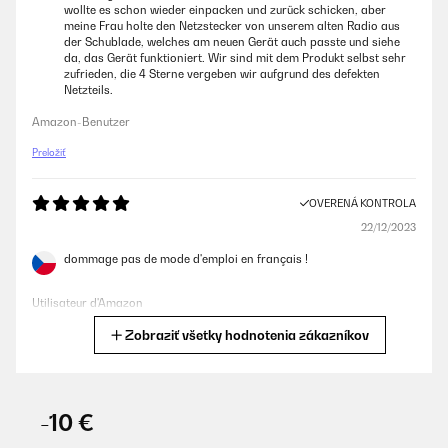
wollte es schon wieder einpacken und zurück schicken, aber
meine Frau holte den Netzstecker von unserem alten Radio aus
der Schublade, welches am neuen Gerät auch passte und siehe
da, das Gerät funktioniert. Wir sind mit dem Produkt selbst sehr
zufrieden, die 4 Sterne vergeben wir aufgrund des defekten
Netzteils.
Amazon-Benutzer
Preložiť
OVERENÁ KONTROLA
22/12/2023
dommage pas de mode d'emploi en français !
Utilisateur d'Amazon
Zobraziť všetky hodnotenia zákazníkov
Preložiť
OVERENÁ KONTROLA
12/12/2023
-10 €
Die Lieferung kam pünktlich, Es war auch im einwandfreiem