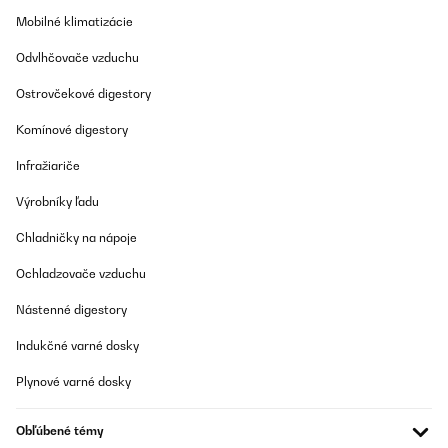
Preložiť
Mobilné klimatizácie
Odvlhčovače vzduchu
OVERENÁ KONTROLA
05/10/2023
Ostrovčekové digestory
funktioniert einwandfrei, schönes Modell
Komínové digestory
Amazon-Benutzer
Infražiariče
Preložiť
Výrobníky ľadu
Chladničky na nápoje
OVERENÁ KONTROLA
12/08/2023
Ochladzovače vzduchu
Radio internet et lecteur cd bon son par contre comme je n'avais
Nástenné digestory
pas de notice en français je l'ai commandé sur le site top
manuel.com3 et je me suis fait arnaque 29.90...
Indukčné varné dosky
Utilisateur d'Amazon
Plynové varné dosky
Preložiť
Obľúbené témy
OVERENÁ KONTROLA