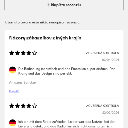
Napíšte recenziu
K tomuto tovaru ešte nikto nenapísal recenziu.
Názory zákazníkov z iných krajín
OVERENÁ KONTROLA
03/04/2024
Die Bedienung ist einfach und das Einstellen super einfach. Der
Klang und das Design sind perfekt.
Amazon-Benutzer
Preložiť
OVERENÁ KONTROLA
22/03/2024
Ich bin mit dem Radio zufrieden. Leider war das Netzteil bei der
Lieferung defekt und das Radio lies sich nicht anschalten, ich