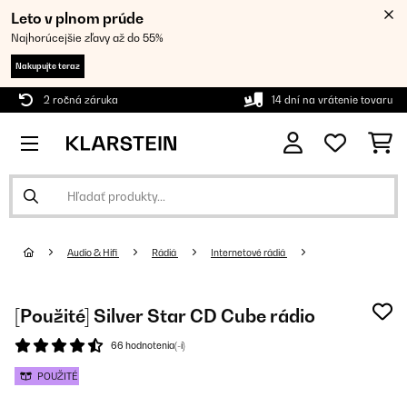
Leto v plnom prúde
Najhorúcejšie zľavy až do 55%
Nakupujte teraz
2 ročná záruka
14 dní na vrátenie tovaru
Audio & Hifi
Rádiá
Internetové rádiá
[Použité] Silver Star CD Cube rádio
66 hodnotenia(-í)
POUŽITÉ