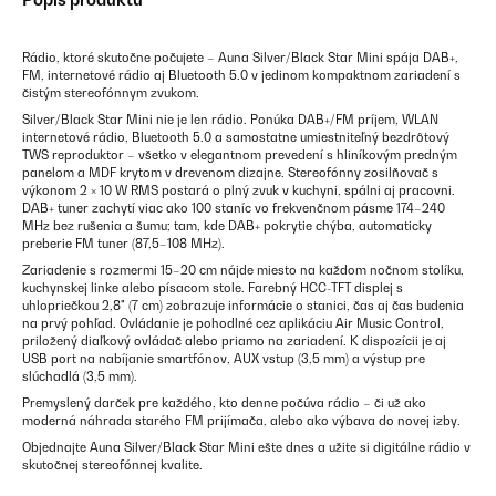
Rádio, ktoré skutočne počujete – Auna Silver/Black Star Mini spája DAB+,
FM, internetové rádio aj Bluetooth 5.0 v jedinom kompaktnom zariadení s
čistým stereofónnym zvukom.
Silver/Black Star Mini nie je len rádio. Ponúka DAB+/FM príjem, WLAN
internetové rádio, Bluetooth 5.0 a samostatne umiestniteľný bezdrôtový
TWS reproduktor – všetko v elegantnom prevedení s hliníkovým predným
panelom a MDF krytom v drevenom dizajne. Stereofónny zosilňovač s
výkonom 2 × 10 W RMS postará o plný zvuk v kuchyni, spálni aj pracovni.
DAB+ tuner zachytí viac ako 100 staníc vo frekvenčnom pásme 174–240
MHz bez rušenia a šumu; tam, kde DAB+ pokrytie chýba, automaticky
preberie FM tuner (87,5–108 MHz).
Zariadenie s rozmermi 15–20 cm nájde miesto na každom nočnom stolíku,
kuchynskej linke alebo písacom stole. Farebný HCC-TFT displej s
uhlopriečkou 2,8" (7 cm) zobrazuje informácie o stanici, čas aj čas budenia
na prvý pohľad. Ovládanie je pohodlné cez aplikáciu Air Music Control,
priložený diaľkový ovládač alebo priamo na zariadení. K dispozícii je aj
USB port na nabíjanie smartfónov, AUX vstup (3,5 mm) a výstup pre
slúchadlá (3,5 mm).
Premyslený darček pre každého, kto denne počúva rádio – či už ako
moderná náhrada starého FM prijímača, alebo ako výbava do novej izby.
Objednajte Auna Silver/Black Star Mini ešte dnes a užite si digitálne rádio v
skutočnej stereofónnej kvalite.