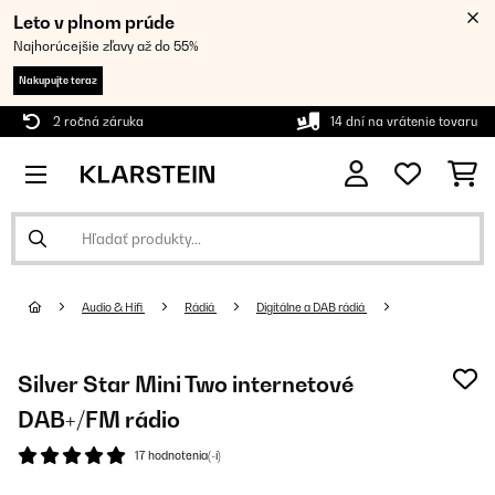
Leto v plnom prúde
Najhorúcejšie zľavy až do 55%
Nakupujte teraz
2 ročná záruka
14 dní na vrátenie tovaru
Audio & Hifi
Rádiá
Digitálne a DAB rádiá
Silver Star Mini Two internetové
DAB+/FM rádio
17 hodnotenia(-í)