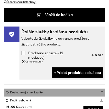
Čo znamenajú tieto stavy?
Vložiť do košíka
Ďalšie služby k vášmu produktu
Vyberte ďalšie služby na ochranu a predĺženie
životnosti vášho produktu.
Predĺžená záruka (+ 12
9,90 €
mesiacov)
Čo je zahrnuté?
Pridať produkt so službou
Dostupné aj v inej kvalite
Kúpiť rozbalený
161,00 €
(cena s DPH)