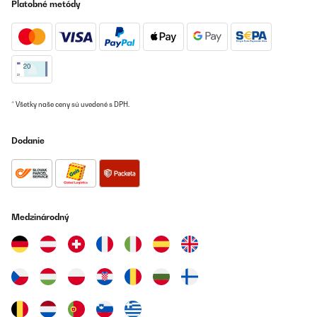
Platobné metódy
15/12/2022
Leuk voor in de keuken
Amazon-gebruiker
Preložiť
* Všetky naše ceny sú uvedené s DPH.
OVERENÁ KONTROLA
Dodanie
04/07/2022
Größe, Inbetriebnahme lt. gut erklärter Betriebsanleitung, Ton,
Klang, gute Bedienbarkeit am Gerät und Fernbedienung (ohne mit
gelieferte Batterien), schönes Design, die Speicherkapazität von
Favoriten- Sendern sowie die Auswahl von Musikrichtungen,
gesprochener Beiträge verdient die gute Bewertung. Ein
Medzinárodný
empfehlenswerter Kauf für normalen Wohnraum, Terrasse.
Balkonia.
Amazon-Benutzer
Preložiť
OVERENÁ KONTROLA