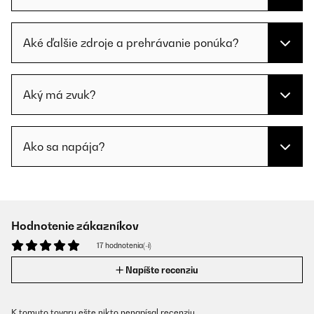
Aké ďalšie zdroje a prehrávanie ponúka?
Aký má zvuk?
Ako sa napája?
Hodnotenie zákazníkov
17 hodnotenia(-í)
Napíšte recenziu
K tomuto tovaru ešte nikto nenapísal recenziu.