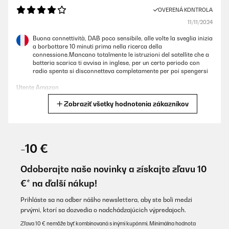
OVERENÁ KONTROLA
11/11/2024
Buona connettività, DAB poco sensibile, alle volte la sveglia inizia
a borbottare 10 minuti prima nella ricerca della
connessione.Mancano totalmente le istruzioni del satellite che a
batteria scarica ti avvisa in inglese, per un certo periodo con
radio spenta si disconnetteva completamente per poi spengersi
Utente Amazon
Zobraziť všetky hodnotenia zákazníkov
Preložiť
OVERENÁ KONTROLA
10/11/2024
-10 €
pratique, transportable ,son très bon seul inconvénient: pas de
mode d’emploi en fr mais assez intuitif.
Odoberajte naše novinky a získajte zľavu 10
€* na ďalší nákup!
Utilisateur d'Amazon
Preložiť
Prihláste sa na odber nášho newslettera, aby ste boli medzi
prvými, ktorí sa dozvedia o nadchádzajúcich výpredajoch.
Zľava 10 € nemôže byť kombinovaná s inými kupónmi. Minimálna hodnota
OVERENÁ KONTROLA