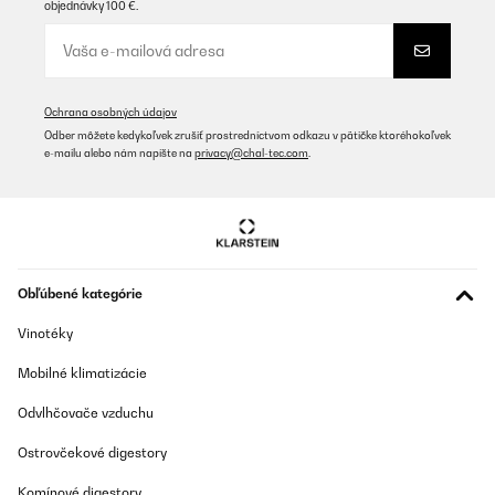
objednávky 100 €.
21/01/2024
Mooi design en goed geluid.
Amazon-gebruiker
Ochrana osobných údajov
Preložiť
Odber môžete kedykoľvek zrušiť prostredníctvom odkazu v pätičke ktoréhokoľvek
e-mailu alebo nám napíšte na
privacy@chal-tec.com
.
OVERENÁ KONTROLA
17/09/2023
Maar de keerzijde van deze alleskunner is, dat het configureren
enige studie (die uiteindelijk overgaat in ervaring) vereist om het
apparaat te laten doen, wat je wilt dat het doet.
Obľúbené kategórie
Amazon-gebruiker
Vinotéky
Preložiť
Mobilné klimatizácie
OVERENÁ KONTROLA
Odvlhčovače vzduchu
06/04/2023
Ostrovčekové digestory
Brauchte für die Küche ein neues Radio. Nach langen hin und her
habe ich auf Grund der Tests im Netz für dieses Radio
Komínové digestory