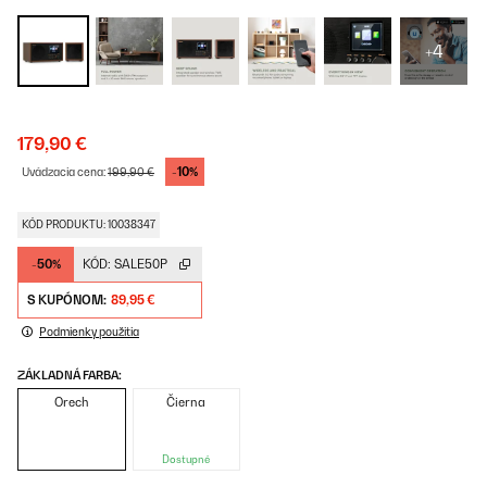
+4
179,90 €
-10%
Uvádzacia cena:
199,90 €
KÓD PRODUKTU: 10038347
-50%
KÓD:
SALE50P
S KUPÓNOM:
89,95 €
Podmienky použitia
ZÁKLADNÁ FARBA:
Orech
Čierna
Dostupné