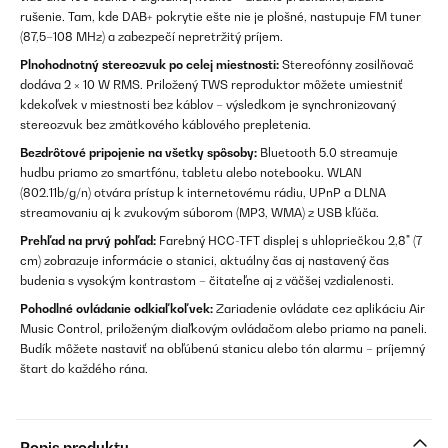
rušenie. Tam, kde DAB+ pokrytie ešte nie je plošné, nastupuje FM tuner
(87,5–108 MHz) a zabezpečí nepretržitý príjem.
Plnohodnotný stereozvuk po celej miestnosti:
Stereofónny zosilňovač
dodáva 2 × 10 W RMS. Priložený TWS reproduktor môžete umiestniť
kdekoľvek v miestnosti bez káblov – výsledkom je synchronizovaný
stereozvuk bez zmätkového káblového prepletenia.
Bezdrôtové pripojenie na všetky spôsoby:
Bluetooth 5.0 streamuje
hudbu priamo zo smartfónu, tabletu alebo notebooku. WLAN
(802.11b/g/n) otvára prístup k internetovému rádiu, UPnP a DLNA
streamovaniu aj k zvukovým súborom (MP3, WMA) z USB kľúča.
Prehľad na prvý pohľad:
Farebný HCC-TFT displej s uhlopriečkou 2,8" (7
cm) zobrazuje informácie o stanici, aktuálny čas aj nastavený čas
budenia s vysokým kontrastom – čitateľne aj z väčšej vzdialenosti.
Pohodlné ovládanie odkiaľkoľvek:
Zariadenie ovládate cez aplikáciu Air
Music Control, priloženým diaľkovým ovládačom alebo priamo na paneli.
Budík môžete nastaviť na obľúbenú stanicu alebo tón alarmu – príjemný
štart do každého rána.
Popis produktu