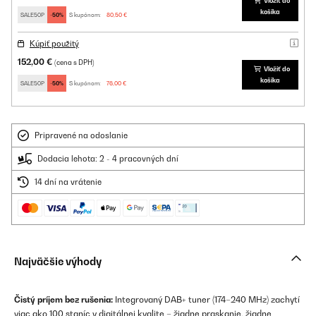
Vložiť do
košíka
SALE50P
-50%
S kupónom:
80,50 €
Kúpiť použitý
152,00 €
(cena s DPH)
Vložiť do
košíka
SALE50P
-50%
S kupónom:
76,00 €
Pripravené na odoslanie
Dodacia lehota: 2 - 4 pracovných dní
14 dní na vrátenie
Najväčšie výhody
Čistý príjem bez rušenia:
Integrovaný DAB+ tuner (174–240 MHz) zachytí
viac ako 100 staníc v digitálnej kvalite – žiadne praskanie, žiadne