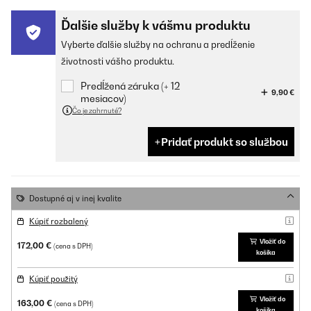
Ďalšie služby k vášmu produktu
Vyberte ďalšie služby na ochranu a predĺženie
životnosti vášho produktu.
Predĺžená záruka (+ 12
9,90 €
mesiacov)
Čo je zahrnuté?
Pridať produkt so službou
Dostupné aj v inej kvalite
Kúpiť rozbalený
Vložiť do
172,00 €
(cena s DPH)
košíka
Kúpiť použitý
Vložiť do
163,00 €
(cena s DPH)
košíka