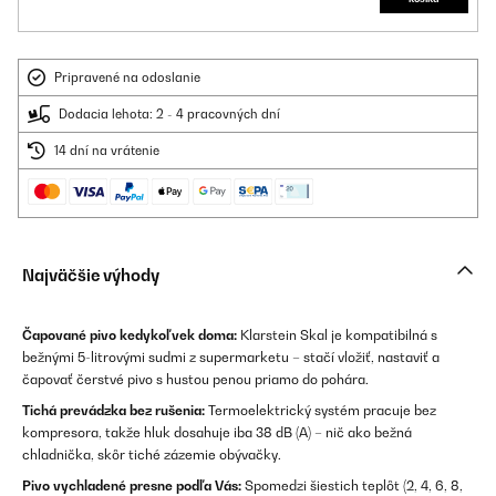
Pripravené na odoslanie
Dodacia lehota: 2 - 4 pracovných dní
14 dní na vrátenie
Najväčšie výhody
Čapované pivo kedykoľvek doma:
Klarstein Skal je kompatibilná s
bežnými 5-litrovými sudmi z supermarketu – stačí vložiť, nastaviť a
čapovať čerstvé pivo s hustou penou priamo do pohára.
Tichá prevádzka bez rušenia:
Termoelektrický systém pracuje bez
kompresora, takže hluk dosahuje iba 38 dB (A) – nič ako bežná
chladnička, skôr tiché zázemie obývačky.
Pivo vychladené presne podľa Vás:
Spomedzi šiestich teplôt (2, 4, 6, 8,