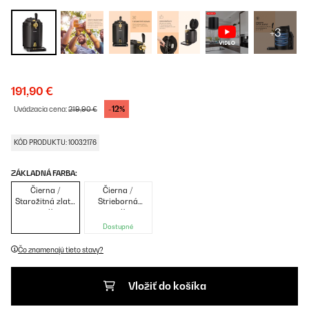
+3
191,90 €
-12%
Uvádzacia cena:
219,90 €
KÓD PRODUKTU: 10032176
ZÁKLADNÁ FARBA:
Čierna /
Čierna /
Starožitná zlatá
Strieborná
metalíza
metalíza
Dostupné
Čo znamenajú tieto stavy?
Vložiť do košíka