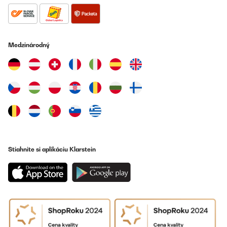
29/07/2025
Das Gerät entspricht meinen Erwartungen, Leider lassen sich die
co2 Patronen ohne Gewinde nur schwer eindrehen. Also besser
mit Gewinde kaufen.
Medzinárodný
Amazon-Benutzer
Preložiť
OVERENÁ KONTROLA
28/07/2025
Molto soddisfatto dello spillatore!
Avrei bisogno però di ricevere lo spinotto nero che si aggancia
da una parte al rubinetto e dall'altra all'asta che entra nel fusto.
Posso avere un contatto per l'assistenza?
Stiahnite si aplikáciu Klarstein
_______________________________
===============================
RISPOSTA
===============================
Gentile cliente,
Grazie mille per aver dedicato del tempo a condividere la sua
opinione. Siamo lieti di sapere che è soddisfatto del nostro