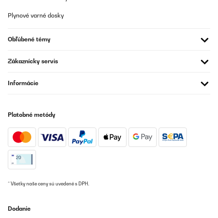
22/08/2025
Plynové varné dosky
Paket sehr gut verpackt und somit unbeschädigt bei mir
angekommen . Anlage sehr Bediener freundlich . Zapfanlage
ohne Probleme in Betrieb genommen . Gezapftes Bier schmeckt
Obľúbené témy
sehr gut, nur beiliegende CO 2 Patronen gingen nur sehr schwer
anzustechen , zugekaufte Patronen sehr viel leichter
anzustechen. Sonst alles perfekt , auch Reinigung sehr einfach.
Zákaznícky servis
Ich würde die Zapfanlage weiterempfehlen
Amazon-Benutzer
Informácie
Preložiť
Platobné metódy
OVERENÁ KONTROLA
01/08/2025
Funziona alla grande
Amazon-Benutzer
Preložiť
* Všetky naše ceny sú uvedené s DPH.
Dodanie
OVERENÁ KONTROLA