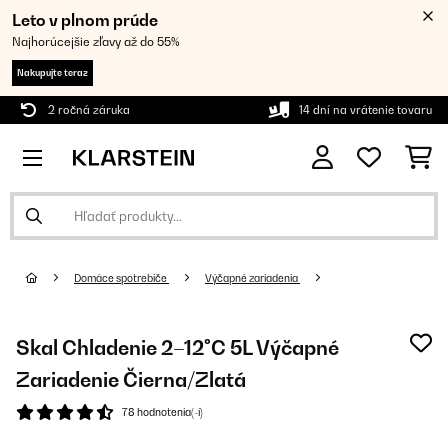
Leto v plnom prúde
Najhorúcejšie zľavy až do 55%
Nakupujte teraz
2 ročná záruka
14 dní na vrátenie tovaru
Domáce spotrebiče
Výčapné zariadenia
Skal Chladenie 2–12°C 5L Výčapné
Zariadenie Čierna/Zlatá
78 hodnotenia(-í)