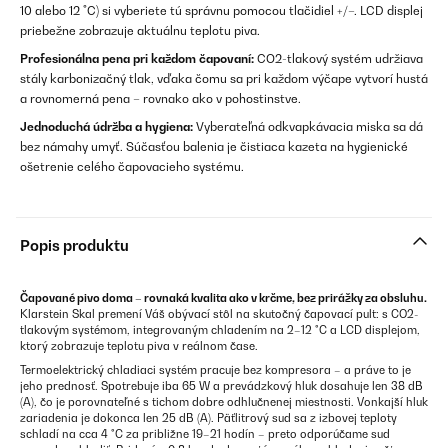
10 alebo 12 °C) si vyberiete tú správnu pomocou tlačidiel +/–. LCD displej
priebežne zobrazuje aktuálnu teplotu piva.
Profesionálna pena pri každom čapovaní:
CO2-tlakový systém udržiava
stály karbonizačný tlak, vďaka čomu sa pri každom výčape vytvorí hustá
a rovnomerná pena – rovnako ako v pohostinstve.
Jednoduchá údržba a hygiena:
Vyberateľná odkvapkávacia miska sa dá
bez námahy umyť. Súčasťou balenia je čistiaca kazeta na hygienické
ošetrenie celého čapovacieho systému.
Popis produktu
Čapované pivo doma – rovnaká kvalita ako v krčme, bez prirážky za obsluhu.
Klarstein Skal premení Váš obývací stôl na skutočný čapovací pult: s CO2-
tlakovým systémom, integrovaným chladením na 2–12 °C a LCD displejom,
ktorý zobrazuje teplotu piva v reálnom čase.
Termoelektrický chladiaci systém pracuje bez kompresora – a práve to je
jeho prednosť. Spotrebuje iba 65 W a prevádzkový hluk dosahuje len 38 dB
(A), čo je porovnateľné s tichom dobre odhlučnenej miestnosti. Vonkajší hluk
zariadenia je dokonca len 25 dB (A). Päťlitrový sud sa z izbovej teploty
schladí na cca 4 °C za približne 19–21 hodín – preto odporúčame sud