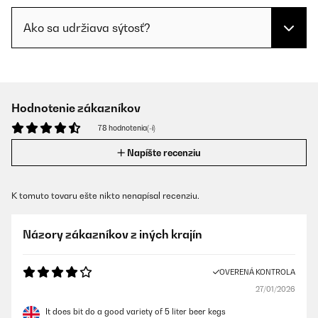
Ako sa udržiava sýtosť?
Hodnotenie zákazníkov
78 hodnotenia(-í)
Napíšte recenziu
K tomuto tovaru ešte nikto nenapísal recenziu.
Názory zákazníkov z iných krajín
OVERENÁ KONTROLA
27/01/2026
It does bit do a good variety of 5 liter beer kegs