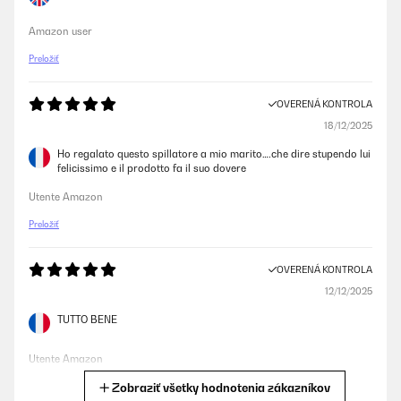
Amazon user
Preložiť
OVERENÁ KONTROLA
18/12/2025
Ho regalato questo spillatore a mio marito….che dire stupendo lui
felicissimo e il prodotto fa il suo dovere
Utente Amazon
Preložiť
OVERENÁ KONTROLA
12/12/2025
TUTTO BENE
Utente Amazon
Zobraziť všetky hodnotenia zákazníkov
Preložiť