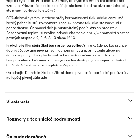
vopred vychladiť. Pridaním 0,8 l vody do systému výkon chladenia ešte
vzrastie. Priezorné okienko umožňuje sledovať hladinu piva bez toho, aby
ste museli zariadenie otvárať.
CO2-tlakový systém udržiava stály karbonizačný tlak, vďaka čomu má
každý pohár hustú, rovnomernú penu – presne tak, ako ste zvyknutí z
pohostinstva. Čapovací tlak je nastaviteľný podľa Vašich predstáv.
Požadovanú teplotu si zvolíte jednoducho tlačidlami +/– spomedzi šiestich
pevných stupňov: 2, 4, 6, 8, 10 alebo 12 °C.
Pre koho je Klarstein Skal tou správnou voľbou?
Pre každého, kto si chce
dopriať čapované pivo pri záhradnom grilovaní, pri futbale alebo na
domácej párty – bez plechoviek a bez reštauračných cien. Skal je
kompatibilná s bežnými 5-litrovými sudmi dostupnými v supermarketoch.
Stačí vložiť sud, nastaviť teplotu a čapovať.
Objednajte Klarstein Skal a užite si doma pivo také dobré, aké podávajú v
najlepšej pivnej záhrade.
Vlastnosti
Rozmery a technické podrobnosti
Čo bude doručené