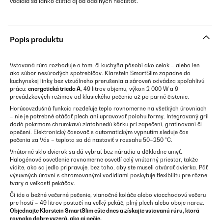
vodidlá sa ľahko čistia aj od odolných nečistôt.
Popis produktu
Vstavaná rúra rozhoduje o tom, či kuchyňa pôsobí ako celok – alebo len
ako súbor nesúrodých spotrebičov. Klarstein SmartSlim zapadne do
kuchynskej linky bez vizuálneho prerušenia a zároveň odvádza spoľahlivú
prácu:
energetická trieda A
, 49 litrov objemu, výkon 2 000 W a 9
prevádzkových režimov od klasického pečenia až po parné čistenie.
Horúcovzdušná funkcia rozdeľuje teplo rovnomerne na všetkých úrovniach
– nie je potrebné otáčať plech ani upravovať polohu formy. Integrovaný gril
dodá pokrmom chrumkavú zlatohnedú kôrku pri zapečení, gratinovaní či
opečení. Elektronický časovač s automatickým vypnutím sleduje čas
pečenia za Vás – teplota sa dá nastaviť v rozsahu 50–250 °C.
Vnútorné sklo dvierok sa dá vybrať bez náradia a dôkladne umyť.
Halogénové osvetlenie rovnomerne osvetlí celý vnútorný priestor, takže
vidíte, ako sa jedlo pripravuje, bez toho, aby ste museli otvárať dvierka. Päť
výsuvných úrovní s chromovanými vodidlami poskytuje flexibilitu pre rôzne
tvary a veľkosti pekáčov.
Či ide o bežné večerné pečenie, vianočné koláče alebo viacchodovú večeru
pre hostí – 49 litrov postačí na veľký pekáč, plný plech alebo oboje naraz.
Objednajte Klarstein SmartSlim ešte dnes a získajte vstavanú rúru, ktorá
rovnako dobre vyzerá, ako aj pečie.