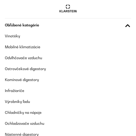
Preložiť
OVERENÁ KONTROLA
25/11/2025
Obľúbené kategórie
Funktioniert sehr gut. ich bin sehr zufrieden
Vinotéky
Mobilné klimatizácie
Amazon-Benutzer
Preložiť
Odvlhčovače vzduchu
Ostrovčekové digestory
OVERENÁ KONTROLA
16/11/2025
Komínové digestory
Toller Backofen, alles super, gerne wieder
Infražiariče
Výrobníky ľadu
Amazon-Benutzer
Preložiť
Chladničky na nápoje
Ochladzovače vzduchu
OVERENÁ KONTROLA
Nástenné digestory
28/10/2025