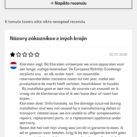
Napíšte recenziu
K tomuto tovaru ešte nikto nenapísal recenziu.
Názory zákazníkov z iných krajín
30/07/2026
Klarstein zegt: Bij Klarstein ontwerpen we onze apparaten voor
een lange, nuttige levensduur. De Europese Richtlijn Ecodesign
verplicht ons - en elk ander merk - om essentiële
reserveonderdelen minstens zeven tot tien jaar, nadat een
productserie de markt heeft verlaten, beschikbaar te houden.
- Bij installatie gaat er wat mis, de voorste ruit sneuvelt en ik
vraag via de klantenservice of ik een losse deur of raam kan
kopen...
Klarstein doet: Unfortunately, as the damage occurred during
installation and was not caused by a manufacturing defect or
transport-related issue, we are unable to offer compensation,
repairs, replacement parts, or a replacement appliance under
warranty.
Naast dat het niet mijn vraag was om dit in garantie te doen, ik
wil er gewoon voor betalen, krijg ik bij een volgende bericht geen