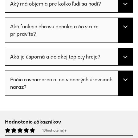
Aký má objem a pre koľko ľudí sa hodí?
Aké funkcie ohrevu ponúka a čo v rúre
pripravíte?
Aká je úsporná a do akej teploty hreje?
Pečie rovnomerne aj na viacerých úrovniach
naraz?
Hodnotenie zákazníkov
13 hodnotenia(-í)