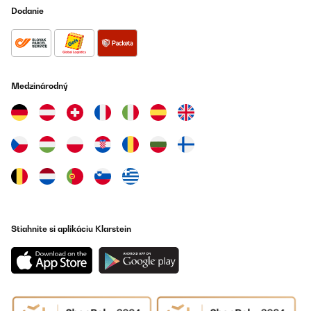
Amazon user
Dodanie
Preložiť
OVERENÁ KONTROLA
01/08/2025
Medzinárodný
This slimline oven is amazing. So happy we got it. It’s got lots of
room inside. Bigger then you would think.we had it built in to
match our kitchen doors.
Amazon user
Preložiť
OVERENÁ KONTROLA
04/07/2025
Stiahnite si aplikáciu Klarstein
Am o bucătărie mica, suntem 2 persoane asa ca acest tip de
cuptor este ideal pentru noi. Încă nu l-am montat si folosit, dar
are caracteristicile care imi trebuie. Voi posta alta părere dupa
prima utilizare. Mai am cumpărate de la ei o plita pe gaz cu 2
ochiuri, o hotă si o masina de spalat vase compacta. Imi place
marca Klarstein si o recomand. Raport bun calitate/pret.