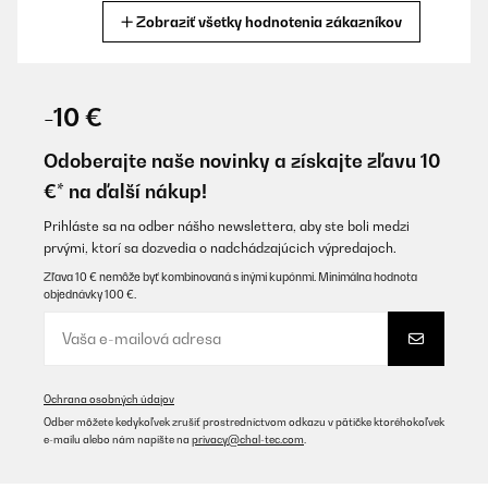
Zobraziť všetky hodnotenia zákazníkov
Preložiť
OVERENÁ KONTROLA
09/12/2025
-10 €
Für schweizer Küche (55cm) habe ich den Grundrahmen des alten
Backofens wiederverwendet, diesen 45cm Backofen eingepasst
Odoberajte naše novinky a získajte zľavu 10
mit 5cm Blenden auf jeder Seite eingefügt. Fertig ist das Werk.
€* na ďalší nákup!
Sehr günstige Lösung im Vergleich zu den 55er Preisen in der
Schweiz. Der Klarstein Backofen ist sehr schön.
Prihláste sa na odber nášho newslettera, aby ste boli medzi
Amazon-Benutzer
prvými, ktorí sa dozvedia o nadchádzajúcich výpredajoch.
Preložiť
Zľava 10 € nemôže byť kombinovaná s inými kupónmi. Minimálna hodnota
objednávky 100 €.
OVERENÁ KONTROLA
02/12/2025
Sehr schöne Optik, schnelle Lieferung und alles intakt.
Ochrana osobných údajov
Funktioniert auch gut, bisher alles super! Für kleine Küchen, so
Odber môžete kedykoľvek zrušiť prostredníctvom odkazu v pätičke ktoréhokoľvek
wie meine, perfekt! Definitive Kaufempfehlung!
e-mailu alebo nám napíšte na
privacy@chal-tec.com
.
Amazon-Benutzer