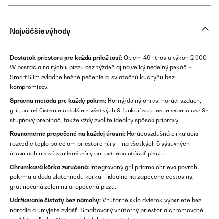
Najväčšie výhody
Dostatok priestoru pre každú príležitosť:
Objem 49 litrov a výkon 2 000
W postačia na rýchlu pizzu cez týždeň aj na veľký nedeľný pekáč –
SmartSlim zvládne bežné pečenie aj sviatočnú kuchyňu bez
kompromisov.
Správna metóda pre každý pokrm:
Horný/dolný ohrev, horúci vzduch,
gril, parné čistenie a ďalšie – všetkých 9 funkcií sa presne vyberá cez 9-
stupňový prepínač, takže vždy zvolíte ideálny spôsob prípravy.
Rovnomerne prepečené na každej úrovni:
Horúcovzdušná cirkulácia
rozvedie teplo po celom priestore rúry – na všetkých 5 výsuvných
úrovniach nie sú studené zóny ani potreba otáčať plech.
Chrumkavá kôrka zaručená:
Integrovaný gril priamo ohrieva povrch
pokrmu a dodá zlatohnedú kôrku – ideálne na zapečené cestoviny,
gratinovanú zeleninu aj opečenú pizzu.
Udržiavanie čistoty bez námahy:
Vnútorné sklo dvierok vyberiete bez
náradia a umyjete zvlášť. Smaltovaný vnútorný priestor a chromované