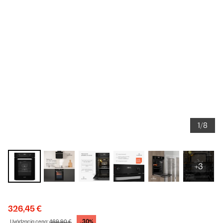
1/8
+3
326,45 €
-30%
Uvádzacia cena:
469,90 €