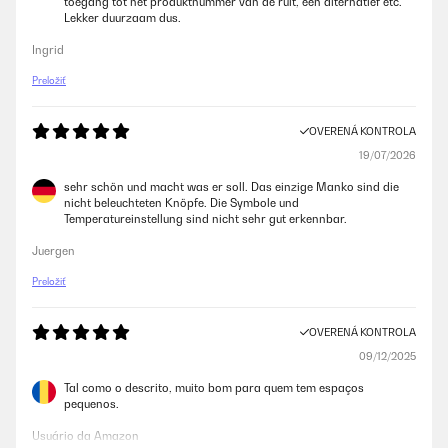
toegang tot het produktnummer van de ruit, een alternatief etc.
Lekker duurzaam dus.
Ingrid
Preložiť
OVERENÁ KONTROLA
19/07/2026
sehr schön und macht was er soll. Das einzige Manko sind die
nicht beleuchteten Knöpfe. Die Symbole und
Temperatureinstellung sind nicht sehr gut erkennbar.
Juergen
Preložiť
OVERENÁ KONTROLA
09/12/2025
Tal como o descrito, muito bom para quem tem espaços
pequenos.
Usuário da Amazon