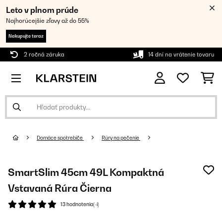
Leto v plnom prúde
Najhorúcejšie zľavy až do 55%
Nakupujte teraz
2 ročná záruka
14 dní na vrátenie tovaru
Domáce spotrebiče
Rúry na pečenie
SmartSlim 45cm 49L Kompaktná
Vstavaná Rúra Čierna
13 hodnotenia(-í)