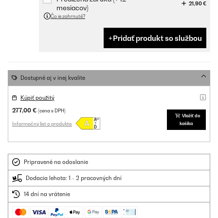
21,90 €
mesiacov)
Čo je zahrnuté?
Pridať produkt so službou
Dostupné aj v inej kvalite
Kúpiť použitý
277,00 €
(cena s DPH)
Vložiť do
Informačný list o produkte
košíka
Pripravené na odoslanie
Dodacia lehota: 1 - 2 pracovných dní
14 dní na vrátenie