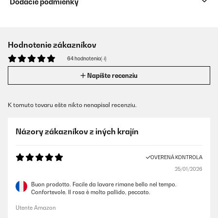
Dodacie podmienky
Hodnotenie zákazníkov
64 hodnotenia(-í)
Napíšte recenziu
K tomuto tovaru ešte nikto nenapísal recenziu.
Názory zákazníkov z iných krajín
OVERENÁ KONTROLA
25/01/2026
Buon prodotto. Facile da lavare rimane bello nel tempo.
Confortevole. Il rosa è molto pallido, peccato.
Utente Amazon