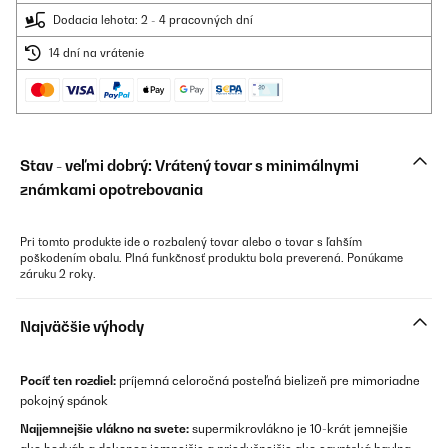
Dodacia lehota: 2 - 4 pracovných dní
14 dní na vrátenie
Stav - veľmi dobrý: Vrátený tovar s minimálnymi
známkami opotrebovania
Pri tomto produkte ide o rozbalený tovar alebo o tovar s ľahším
poškodením obalu. Plná funkčnosť produktu bola preverená. Ponúkame
záruku 2 roky.
Najväčšie výhody
Pocíť ten rozdiel:
príjemná celoročná posteľná bielizeň pre mimoriadne
pokojný spánok
Najjemnejšie vlákno na svete:
supermikrovlákno je 10-krát jemnejšie