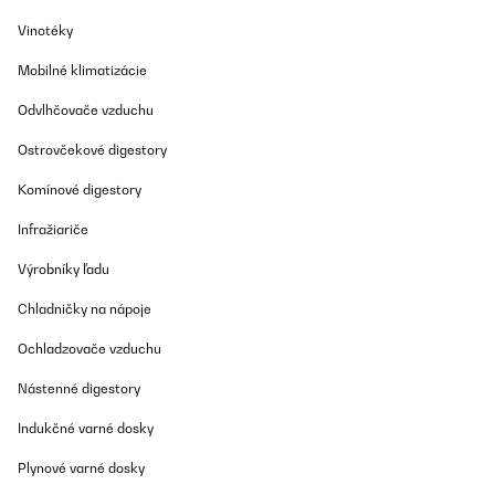
Werde noch welche in einer anderen Farbe bestellen. Und ganz
tolles Material.
Vinotéky
Amazon-Benutzer
Mobilné klimatizácie
Preložiť
Odvlhčovače vzduchu
OVERENÁ KONTROLA
Ostrovčekové digestory
07/02/2025
Komínové digestory
Perfekte Winterbettwäsche – kuschelig weich und wärmend! Ich
bin absolut begeistert von der Sleepwise Winter-Bettwäsche
Infražiariče
155x200 (3-teilig)! Schon beim Auspacken merkt man die
hochwertige Qualität. Der Stoff fühlt sich unglaublich weich an
Výrobníky ľadu
und ist perfekt für kalte Nächte.Pro: Super weich & angenehm –
Das Material ist kuschelig und fühlt sich auf der Haut richtig gut
Chladničky na nápoje
an. Hält wunderbar warm – Perfekt für den Winter, da es die
Wärme speichert, ohne dass man schwitzt. Top Verarbeitung –
Keine losen Fäden, stabile Nähte und ein hochwertiger
Ochladzovače vzduchu
Reißverschluss. Pflegeleicht – Lässt sich problemlos bei 40°C
waschen und bleibt auch nach mehreren Wäschen flauschig.Ich
Nástenné digestory
kann diese Bettwäsche absolut empfehlen. Wer im Winter gerne
gemütlich und warm schläft, wird hier nicht enttäuscht. Würde sie
Indukčné varné dosky
jederzeit wieder kaufen!
Plynové varné dosky
Amazon-Benutzer