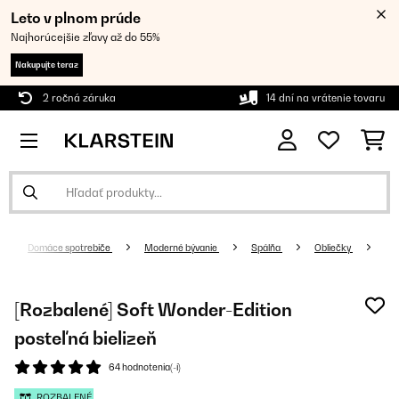
Leto v plnom prúde
Najhorúcejšie zľavy až do 55%
Nakupujte teraz
2 ročná záruka
14 dní na vrátenie tovaru
Domáce spotrebiče
Moderné bývanie
Spálňa
Obliečky
[Rozbalené] Soft Wonder-Edition
posteľná bielizeň
64 hodnotenia(-í)
ROZBALENÉ