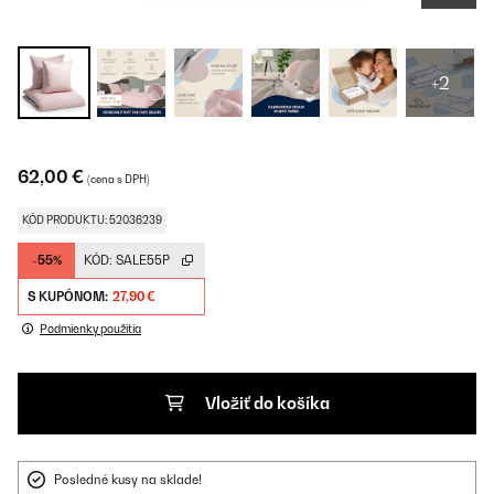
+2
62,00 €
(cena s DPH)
KÓD PRODUKTU: 52036239
-55%
KÓD:
SALE55P
S KUPÓNOM:
27,90 €
Podmienky použitia
Vložiť do košíka
Posledné kusy na sklade!