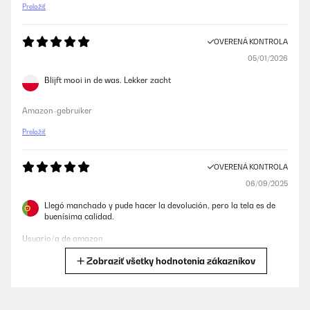
Preložiť
OVERENÁ KONTROLA
05/01/2026
Blijft mooi in de was. Lekker zacht
Amazon-gebruiker
Preložiť
OVERENÁ KONTROLA
06/09/2025
Llegó manchado y pude hacer la devolución, pero la tela es de
buenísima calidad.
Usuario/a de amazon
Zobraziť všetky hodnotenia zákazníkov
Preložiť
OVERENÁ KONTROLA