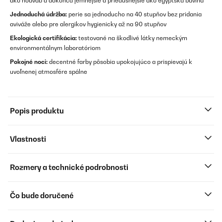
ako hodváb a dokonca jemnejšie a priedušnejšie ako egyptská bavlna
Jednoduchá údržba:
perie sa jednoducho na 40 stupňov bez pridania
aviváže alebo pre alergikov hygienicky až na 90 stupňov
Ekologická certifikácia:
testované na škodlivé látky nemeckým
environmentálnym laboratóriom
Pokojné noci:
decentné farby pôsobia upokojujúco a prispievajú k
uvoľnenej atmosfére spálne
Popis produktu
Vlastnosti
Rozmery a technické podrobnosti
Čo bude doručené