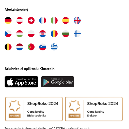
Ich liebe diese Bettwäsche. Trocknerbeständig, mit
Medzinárodný
Reißverschlüssen und super angenehm.
Amazon-Benutzer
Preložiť
OVERENÁ KONTROLA
10/12/2024
très agréable au toucher
Stiahnite si aplikáciu Klarstein
Utilisateur d'Amazon
Preložiť
OVERENÁ KONTROLA
25/11/2024
Ich bin sehr zufrieden von meine Auswahl, gut verpackt und
schnell geliefert.
Amazon-Benutzer
Táto stránka je chránená službou reCAPTCHA a vzťahujú sa na ňu