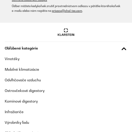
Odber môžete kedykoľvek zrušiť prostredníctvom odkazu v pätičke ktoréhokoľvek
e-mailu alebo nám napíšte na
privacy@chal-tec.com
.
Obľúbené kategórie
Vinotéky
Mobilné klimatizácie
Odvlhčovače vzduchu
Ostrovčekové digestory
Komínové digestory
Infražiariče
Výrobníky ľadu