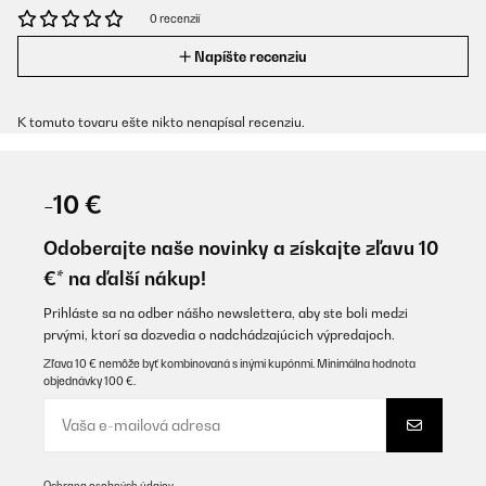
0 recenzií
Napíšte recenziu
K tomuto tovaru ešte nikto nenapísal recenziu.
-10 €
Odoberajte naše novinky a získajte zľavu 10
€* na ďalší nákup!
Prihláste sa na odber nášho newslettera, aby ste boli medzi
prvými, ktorí sa dozvedia o nadchádzajúcich výpredajoch.
Zľava 10 € nemôže byť kombinovaná s inými kupónmi. Minimálna hodnota
objednávky 100 €.
Ochrana osobných údajov