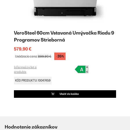
VeroSteel 60cm Vstavaná Umývačka Riadu 9
Programov Strieborná
579,90 €
-35%
Uvádzacia cena:
899,90 €
Informačný list o
produkte
KÓD PRODUKTU: 10047459
Vložiť do košíka
Hodnotenie zákazníkov