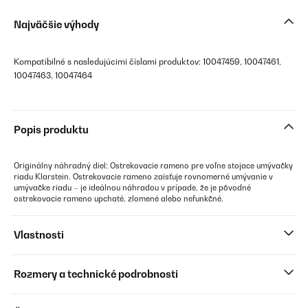
Najväčšie výhody
Kompatibilné s nasledujúcimi číslami produktov: 10047459, 10047461,
10047463, 10047464
Popis produktu
Originálny náhradný diel: Ostrekovacie rameno pre voľne stojace umývačky
riadu Klarstein. Ostrekovacie rameno zaisťuje rovnomerné umývanie v
umývačke riadu – je ideálnou náhradou v prípade, že je pôvodné
ostrekovacie rameno upchaté, zlomené alebo nefunkčné.
Vlastnosti
Rozmery a technické podrobnosti