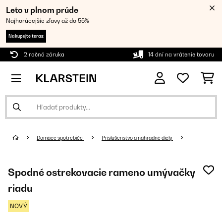
Leto v plnom prúde
Najhorúcejšie zľavy až do 55%
Nakupujte teraz
2 ročná záruka
14 dní na vrátenie tovaru
Domáce spotrebiče
Príslušenstvo a náhradné diely
Spodné ostrekovacie rameno umývačky
riadu
NOVÝ