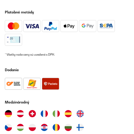
Bequem, leicht und gut zusammenlegbar. Zusammenstellung
etwas tricky. Beschreibung eine Katastrophe.Was wirklich stört
Platobné metódy
ist, dass die Verbindungen nach dem ersten Regen rosten!
Amazon-Benutzer
Preložiť
OVERENÁ KONTROLA
11/07/2023
* Všetky naše ceny sú uvedené s DPH.
Erwartungen voll erfüllt Gut und bequem!
Dodanie
Amazon-Benutzer
Preložiť
OVERENÁ KONTROLA
Medzinárodný
11/07/2023
Gut und bequem!
Amazon-Benutzer