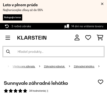
Leto v plnom prúde
Najhorúcejšie zľavy až do 55%
Nakupujte teraz
2 ročná záruka
14 dní na vrátenie tovaru
Všetko pre záhradu
Záhradný nábytok
Záhradné lehátka
Sunnyvale záhradné lehátko
34 hodnotenia(-í)