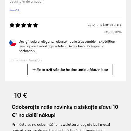
Usuario/a de amazon
Preložiť
OVERENÁ KONTROLA
30/03/2024
Design sobre, élégant, robuste, facile à assembler. Expédition
très rapide.Emballage solide, articles bien protégés, la
perfection.
Utilisateur d'Amazon
Zobraziť všetky hodnotenia zákazníkov
Preložiť
OVERENÁ KONTROLA
25/03/2024
-10 €
Entspricht den Erfordernissen und Erwartungen!
Odoberajte naše novinky a získajte zľavu 10
Amazon-Benutzer
€* na ďalší nákup!
Preložiť
Prihláste sa na odber nášho newslettera, aby ste boli medzi
prvými, ktorí sa dozvedia o nadchádzajúcich výpredajoch.