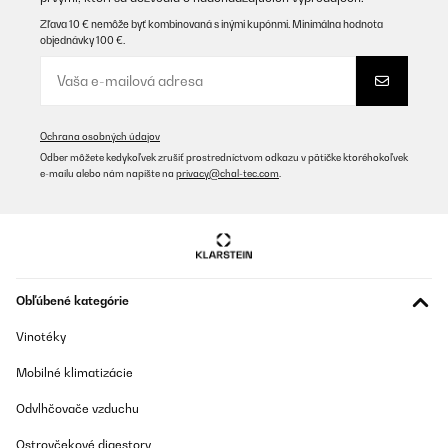
OVERENÁ KONTROLA
Zľava 10 € nemôže byť kombinovaná s inými kupónmi. Minimálna hodnota
objednávky 100 €.
28/12/2023
Buon prodotto
conforme alla descrizione
Pietro
Ochrana osobných údajov
Preložiť
Odber môžete kedykoľvek zrušiť prostredníctvom odkazu v pätičke ktoréhokoľvek
e-mailu alebo nám napíšte na
privacy@chal-tec.com
.
OVERENÁ KONTROLA
27/09/2023
L’ho sfruttato al massimo tutta estate. È una droga perché una
volta che ti sdrai … ciao e chi ha voglia di alzarsi Facile da
montare niente di complicato. Ho letto alcuni recensioni dove si
Obľúbené kategórie
lamentano che il prodotto è arrivato con qualche graffio … e
allora …?! Non è che lo devo mettere in mostra va usato. Per
Vinotéky
aprire e chiuderla ci metti un attimo. E compatto e leggero ma di
ottimo fattura.
Mobilné klimatizácie
Utente Amazon
Odvlhčovače vzduchu
Preložiť
Ostrovčekové digestory