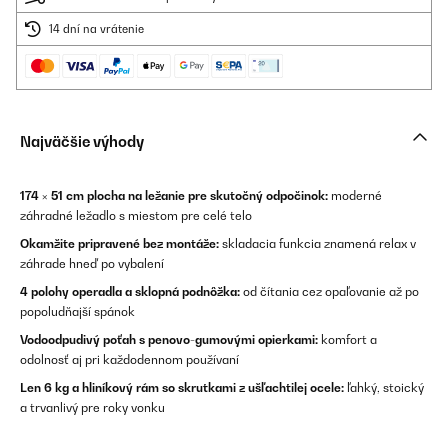
14 dní na vrátenie
Najväčšie výhody
174 × 51 cm plocha na ležanie pre skutočný odpočinok:
moderné
záhradné ležadlo s miestom pre celé telo
Okamžite pripravené bez montáže:
skladacia funkcia znamená relax v
záhrade hneď po vybalení
4 polohy operadla a sklopná podnôžka:
od čítania cez opaľovanie až po
popoludňajší spánok
Vodoodpudivý poťah s penovo-gumovými opierkami:
komfort a
odolnosť aj pri každodennom používaní
Len 6 kg a hliníkový rám so skrutkami z ušľachtilej ocele:
ľahký, stoický
a trvanlivý pre roky vonku