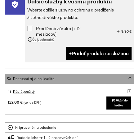
Ďalšie služby k vášmu produktu
Vyberte ďalšie služby na ochranu a predĺženie
životnosti vášho produktu.
Predĺžená záruka (+ 12
9,90 €
mesiacov)
Čo je zahrnuté?
Pridať produkt so službou
Dostupné aj v inej kvalite
Kúpiť použitý
Vložiť do
127,00 €
(cena s DPH)
košíka
Pripravené na odoslanie
Dodacia lehota: 1 - 2 pracovných dní