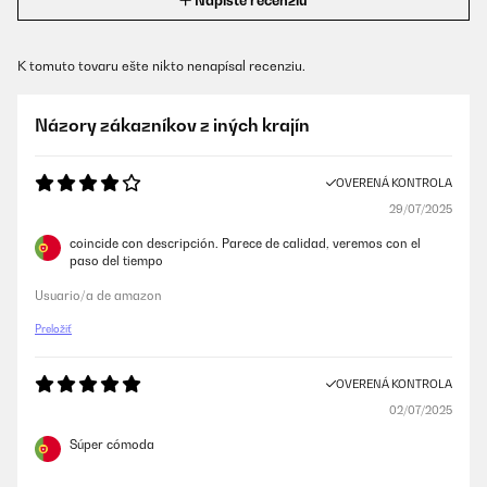
Napíšte recenziu
K tomuto tovaru ešte nikto nenapísal recenziu.
Názory zákazníkov z iných krajín
OVERENÁ KONTROLA
29/07/2025
coincide con descripción. Parece de calidad, veremos con el
paso del tiempo
Usuario/a de amazon
Preložiť
OVERENÁ KONTROLA
02/07/2025
Súper cómoda