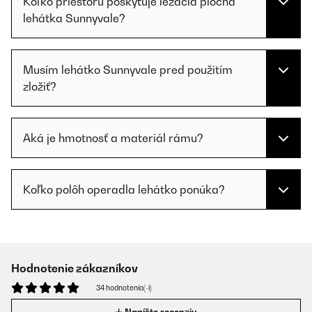
Koľko priestoru poskytuje ležacia plocha
lehátka Sunnyvale?
Musím lehátko Sunnyvale pred použitím
zložiť?
Aká je hmotnosť a materiál rámu?
Koľko polôh operadla lehátko ponúka?
Hodnotenie zákazníkov
34 hodnotenia(-í)