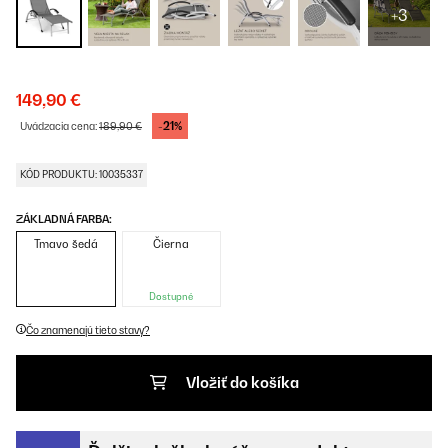
+3
149,90 €
-21%
Uvádzacia cena:
189,90 €
KÓD PRODUKTU: 10035337
ZÁKLADNÁ FARBA:
Tmavo šedá
Čierna
Dostupné
Čo znamenajú tieto stavy?
Vložiť do košíka