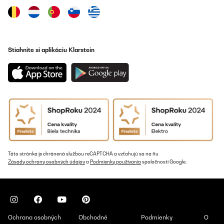
Preložiť
OVERENÁ KONTROLA
04/06/2023
Stiahnite si aplikáciu Klarstein
Buon prodotto
Utente Amazon
Preložiť
OVERENÁ KONTROLA
27/03/2023
Son cómodas y fáciles de plegar y parecen resistentes
Táto stránka je chránená službou reCAPTCHA a vzťahujú sa na ňu
Zásady ochrany osobných údajov
a
Podmienky používania
spoločnosti Google.
Usuario/a de amazon
Preložiť
Ochrana osobných
Obchodné
Podmienky
O
OVERENÁ KONTROLA