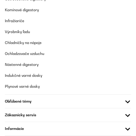
OVERENÁ KONTROLA
Komínové digestory
03/09/2023
Infražiariče
Super Liege, bequem, schnelle Lieferung
Výrobníky ľadu
Amazon-Benutzer
Chladničky na nápoje
Preložiť
Ochladzovače vzduchu
OVERENÁ KONTROLA
Nástenné digestory
30/08/2023
Indukčné varné dosky
Bequem, leicht und gut zusammenlegbar. Zusammenstellung
etwas tricky. Beschreibung eine Katastrophe. Was wirklich stört
Plynové varné dosky
ist, dass die Verbindungen nach dem ersten Regen rosten!
Amazon-Benutzer
Obľúbené témy
Preložiť
Zákaznícky servis
OVERENÁ KONTROLA
Informácie
30/08/2023