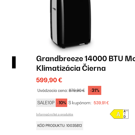
Grandbreeze 14000 BTU Mo
Klimatizácia Čierna
599,90 €
-31%
Uvádzacia cena:
879,90 €
SALE10P
-10%
S kupónom:
539,91 €
Informačný list o produkte
KÓD PRODUKTU: 10035812