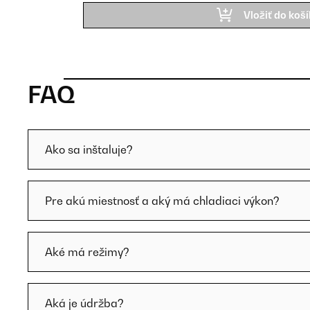
Vložiť do koš
FAQ
Ako sa inštaluje?
Pre akú miestnosť a aký má chladiaci výkon?
Aké má režimy?
Aká je údržba?