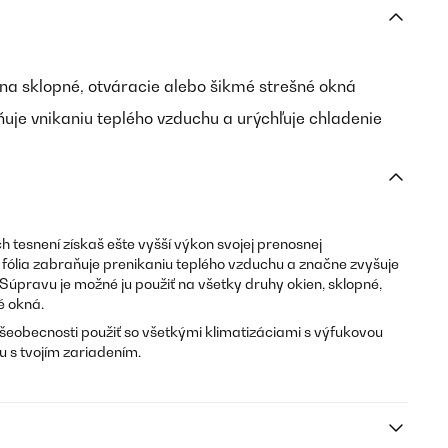
 na sklopné, otváracie alebo šikmé strešné okná
uje vnikaniu teplého vzduchu a urýchľuje chladenie
tesnení získaš ešte vyšší výkon svojej prenosnej
ná fólia zabraňuje prenikaniu teplého vzduchu a značne zvyšuje
. Súpravu je možné ju použiť na všetky druhy okien, sklopné,
é okná.
eobecnosti použiť so všetkými klimatizáciami s výfukovou
u s tvojím zariadením.