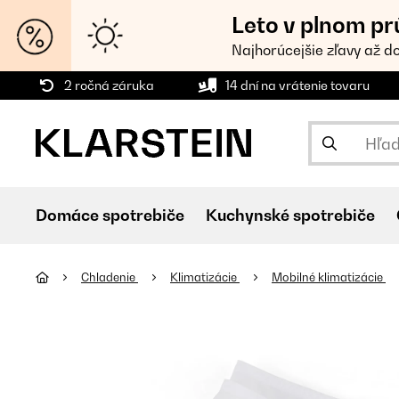
Leto v plnom pr
Najhorúcejšie zľavy až d
2 ročná záruka
14 dní na vrátenie tovaru
Domáce spotrebiče
Kuchynské spotrebiče
Chladenie
Klimatizácie
Mobilné klimatizácie