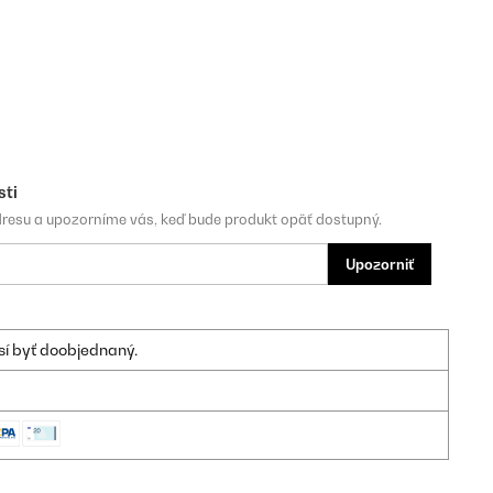
sti
dresu a upozorníme vás, keď bude produkt opäť dostupný.
Upozorniť
sí byť doobjednaný.