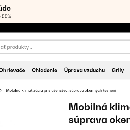
úde
o 55%
Ohrievače
Chladenie
Úprava vzduchu
Grily
Mobilná klimatizácia príslušenstvo: súprava okenných tesnení
Mobilná klim
súprava oken