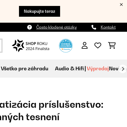
Nakupujte teraz
Často kladené otázky
Kontakt
Všetko pre záhradu
Audio & Hifi
Výpredaj
Novink
atizácia príslušenstvo:
ných tesnení