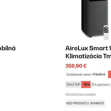
bilná
AireLux Smart
Klimatizácia T
359,90 €
Uvádzacia cena:
479,90 €
SALE15P
-15%
S kupónom:
Informačný list o produkte
KÓD PRODUKTU: 10048070