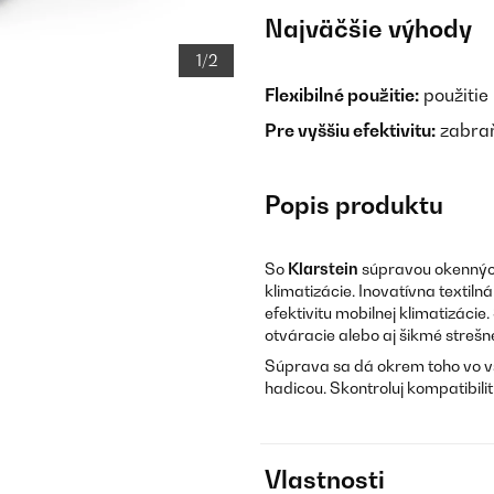
Najväčšie výhody
1/2
Flexibilné použitie:
použitie
Pre vyššiu efektivitu:
zabraň
Popis produktu
So
Klarstein
súpravou okenných 
klimatizácie. Inovatívna textil
efektivitu mobilnej klimatizácie
otváracie alebo aj šikmé strešn
Súprava sa dá okrem toho vo vš
hadicou. Skontroluj kompatibilit
Vlastnosti