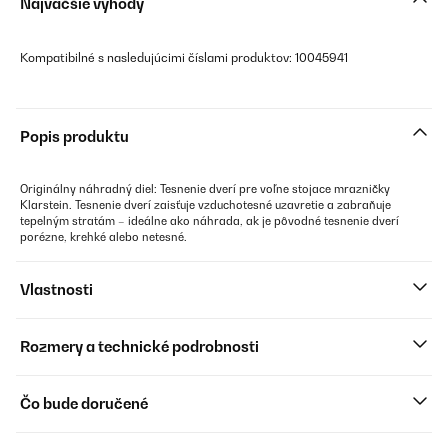
Najväčšie výhody
Kompatibilné s nasledujúcimi číslami produktov: 10045941
Popis produktu
Originálny náhradný diel: Tesnenie dverí pre voľne stojace mrazničky
Klarstein. Tesnenie dverí zaisťuje vzduchotesné uzavretie a zabraňuje
tepelným stratám – ideálne ako náhrada, ak je pôvodné tesnenie dverí
porézne, krehké alebo netesné.
Vlastnosti
Rozmery a technické podrobnosti
Čo bude doručené