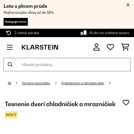
Leto v plnom prúde
Najhorúcejšie zľavy až do 55%
Nakupujte teraz
2 ročná záruka
14 dní na vrátenie tovaru
Domáce spotrebiče
Príslušenstvo a náhradné diely
Tesnenie dverí chladničiek a mrazničiek
NOVÝ