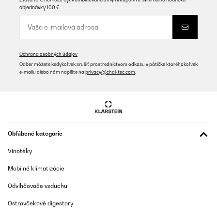
objednávky 100 €.
Ochrana osobných údajov
Odber môžete kedykoľvek zrušiť prostredníctvom odkazu v pätičke ktoréhokoľvek
e-mailu alebo nám napíšte na
privacy@chal-tec.com
.
Obľúbené kategórie
Vinotéky
Mobilné klimatizácie
Odvlhčovače vzduchu
Ostrovčekové digestory