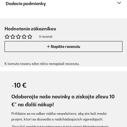
Dodacie podmienky
Hodnotenie zákazníkov
0 recenzií
Napíšte recenziu
K tomuto tovaru ešte nikto nenapísal recenziu.
-10 €
Odoberajte naše novinky a získajte zľavu 10
€* na ďalší nákup!
Prihláste sa na odber nášho newslettera, aby ste boli medzi
prvými, ktorí sa dozvedia o nadchádzajúcich výpredajoch.
Zľava 10 € nemôže byť kombinovaná s inými kupónmi. Minimálna hodnota