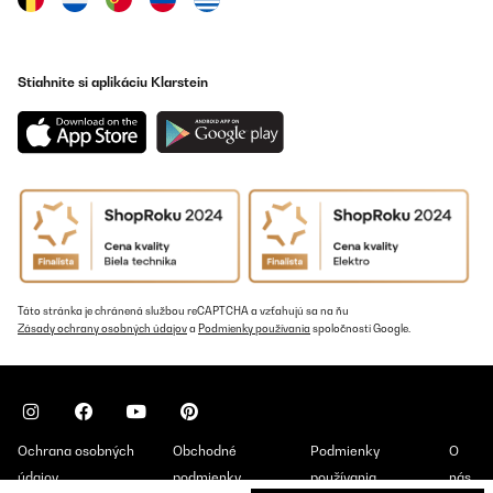
Stiahnite si aplikáciu Klarstein
Táto stránka je chránená službou reCAPTCHA a vzťahujú sa na ňu
Zásady ochrany osobných údajov
a
Podmienky používania
spoločnosti Google.
Ochrana osobných
Obchodné
Podmienky
O
údajov
podmienky
používania
nás