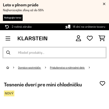
Leto v plnom prúde
Najhorúcejšie zľavy až do 55%
Nakupujte teraz
2 ročná záruka
14 dní na vrátenie tovaru
Domáce spotrebiče
Príslušenstvo a náhradné diely
Tesnenie dverí pre mini chladničku
NOVÝ