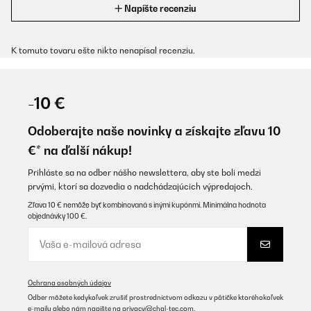
Napíšte recenziu
K tomuto tovaru ešte nikto nenapísal recenziu.
-10 €
Odoberajte naše novinky a získajte zľavu 10
€* na ďalší nákup!
Prihláste sa na odber nášho newslettera, aby ste boli medzi
prvými, ktorí sa dozvedia o nadchádzajúcich výpredajoch.
Zľava 10 € nemôže byť kombinovaná s inými kupónmi. Minimálna hodnota
objednávky 100 €.
Ochrana osobných údajov
Odber môžete kedykoľvek zrušiť prostredníctvom odkazu v pätičke ktoréhokoľvek
e-mailu alebo nám napíšte na
privacy@chal-tec.com
.