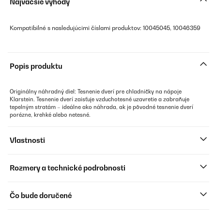
Najväčšie výhody
Kompatibilné s nasledujúcimi číslami produktov: 10045045, 10046359
Popis produktu
Originálny náhradný diel: Tesnenie dverí pre chladničky na nápoje
Klarstein. Tesnenie dverí zaisťuje vzduchotesné uzavretie a zabraňuje
tepelným stratám – ideálne ako náhrada, ak je pôvodné tesnenie dverí
porézne, krehké alebo netesné.
Vlastnosti
Rozmery a technické podrobnosti
Čo bude doručené