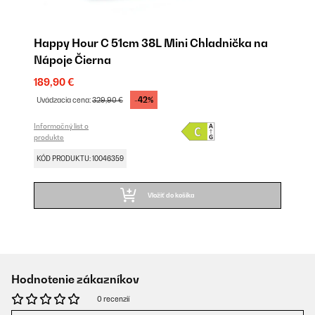
Happy Hour C 51cm 38L Mini Chladnička na
Nápoje Čierna
189,90 €
-42%
Uvádzacia cena:
329,90 €
Informačný list o
produkte
KÓD PRODUKTU: 10046359
Vložiť do košíka
Hodnotenie zákazníkov
0 recenzií