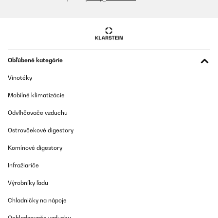
Obľúbené kategórie
Vinotéky
Mobilné klimatizácie
Odvlhčovače vzduchu
Ostrovčekové digestory
Komínové digestory
Infražiariče
Výrobníky ľadu
Chladničky na nápoje
Ochladzovače vzduchu