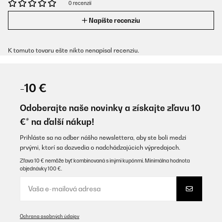
0 recenzií
Napíšte recenziu
K tomuto tovaru ešte nikto nenapísal recenziu.
-10 €
Odoberajte naše novinky a získajte zľavu 10
€* na ďalší nákup!
Prihláste sa na odber nášho newslettera, aby ste boli medzi
prvými, ktorí sa dozvedia o nadchádzajúcich výpredajoch.
Zľava 10 € nemôže byť kombinovaná s inými kupónmi. Minimálna hodnota
objednávky 100 €.
Ochrana osobných údajov