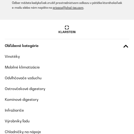
Odber môžete kedykoľvek zrušiť prostredníctvom odkazu v pätičke ktoréhokoľvek
e-mailu alebo nám napíšte na
privacy@chal-tec.com
.
Obľúbené kategórie
Vinotéky
Mobilné klimatizácie
Odvlhčovače vzduchu
Ostrovčekové digestory
Komínové digestory
Infražiariče
Výrobníky ľadu
Chladničky na nápoje