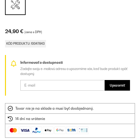
24,90 €
(cena s DPH)
KÓD PRODUKTU: 10047643
Informovať o dostupnosti
Zadajte svoju e-mailovú adresu a upozorníme vás, keď bude produkt opäť
dostupný.
Upozorniť
Tovar nie je na sklade a musí byť doobjednaný.
14 dní na vrátenie