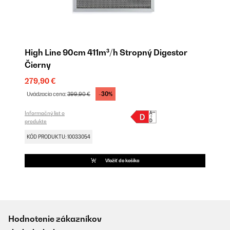
High Line 90cm 411m³/h Stropný Digestor
Čierny
279,90 €
-30%
Uvádzacia cena:
399,90 €
Informačný list o
produkte
KÓD PRODUKTU: 10033054
Vložiť do košíka
Hodnotenie zákazníkov