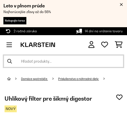
Leto v plnom prúde
Najhorúcejšie zľavy až do 55%
Nakupujte teraz
2 ročná záruka
14 dní na vrátenie tovaru
Domáce spotrebiče
Príslušenstvo a náhradné diely
Uhlíkový filter pre šikmý digestor
NOVÝ