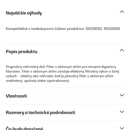
Najväčšie výhody
Kompatibilné s nasledujúcimi číslami produktov: 10033053, 10033054
Popis produktu
Originálny náhradný diel: Filter s aktívnym uhlím pre stropné digestory
Klarstein. Filter s aktívnym uhlím zaisťuje efektívny filtračný výkon a čistý
vzduch – ideálny ako náhrada, keď je pôvodný filter s aktívnym uhlím
znečistený, upchatý alebo opotrebovaný.
Vlastnosti
Rozmery a technické podrobnosti
Čo bude doručené