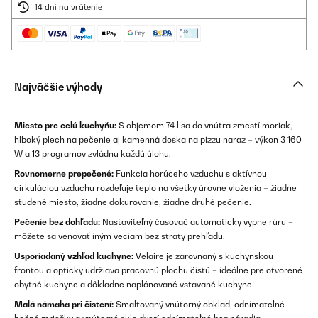
14 dní na vrátenie
Najväčšie výhody
Miesto pre celú kuchyňu:
S objemom 74 l sa do vnútra zmestí moriak,
hlboký plech na pečenie aj kamenná doska na pizzu naraz – výkon 3 160
W a 13 programov zvládnu každú úlohu.
Rovnomerne prepečené:
Funkcia horúceho vzduchu s aktívnou
cirkuláciou vzduchu rozdeľuje teplo na všetky úrovne vloženia – žiadne
studené miesto, žiadne dokurovanie, žiadne druhé pečenie.
Pečenie bez dohľadu:
Nastaviteľný časovač automaticky vypne rúru –
môžete sa venovať iným veciam bez straty prehľadu.
Usporiadaný vzhľad kuchyne:
Velaire je zarovnaný s kuchynskou
frontou a opticky udržiava pracovnú plochu čistú – ideálne pre otvorené
obytné kuchyne a dôkladne naplánované vstavané kuchyne.
Malá námaha pri čistení:
Smaltovaný vnútorný obklad, odnímateľné