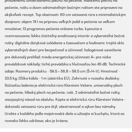
priloženému univerzálnemu plechu na pečenie, hlbokému plechu na
pečenie, roštu a dvom odnímateľným bočným roštom ste pripravení na
akýkoľvek recept. Top vlastnosti: 60 cm vstavaná rúra s minimalistickým
dizajnom; objem 74 l na prípravu veľkých jedál a pečenie vo veľkom
množstve; 13 programov pečenia vrátane turbo, kysnutia a
rozmrazovania; ľahko čistiteľný smaltovaný interiér a vyberateľné bočné
rošty; digitálne dotykové ovládanie s časovačom a hodinami; trojité sklo
vyberateľných dverí pre bezpečnosť a účinnosť; halogénové osvetlenie
pre dokonalý prehľad; trieda energetickej účinnosti A+ pre nízke
prevádzkové náklady; tichá prevádzka s hlučnosťou len 45 dB. Technické
údaje: Rozmery produktu - 59,5 × 56,8 × 59,5 cm (Š×H×V); Hmotnosť -
33,5 kg; Dĺžka kábla - 1 m (zástrčka EÚ). Zahrnuté v rozsahu dodávky:
Súčasťou balenia je elektrická rúra Klarstein Velaire, univerzálny plech
na pečenie, hlboký plech na pečenie, rošt, 2 odnímateľné bočné rošty,
viacjazyčný návod na obsluhu. Kúpte si elektrickú rúru Klarstein Velaire -
dokonalú vstavanú rúru pre štýl, všestrannosť a výkon bez námahy.
Urobte z každého jedla majstrovské dielo a užívajte si kuchyňu, ktorá sa
rovnako ľahko udržiava, ako je krásna.