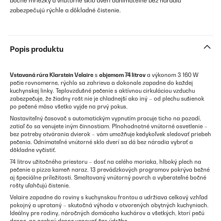
bočné mriežky a vnútorné sklo dverí odnímateľné bez náradia
zabezpečujú rýchle a dôkladné čistenie.
Popis produktu
Vstavaná rúra Klarstein Velaire
s
objemom 74 litrov
a výkonom 3 160 W
pečie rovnomerne, rýchlo sa zahrieva a dokonale zapadne do každej
kuchynskej linky. Teplovzdušné pečenie s aktívnou cirkuláciou vzduchu
zabezpečuje, že žiadny rošt nie je chladnejší ako iný – od plechu sušienok
po pečené mäso všetko vyjde na prvý pokus.
Nastaviteľný časovač s automatickým vypnutím pracuje ticho na pozadí,
zatiaľ čo sa venujete iným činnostiam. Plnohodnotné vnútorné osvetlenie –
bez potreby otvárania dvierok – vám umožňuje kedykoľvek sledovať priebeh
pečenia. Odnímateľné vnútorné sklo dverí sa dá bez náradia vybrať a
dôkladne vyčistiť.
74 litrov užitočného priestoru – dosť na celého moriaka, hlboký plech na
pečenie a pizza kameň naraz. 13 prevádzkových programov pokrýva bežné
aj špeciálne príležitosti. Smaltovaný vnútorný povrch a vyberateľné bočné
rošty uľahčujú čistenie.
Velaire zapadne do roviny s kuchynskou frontou a udržiava celkový vzhľad
pokojný a uprataný – skutočná výhoda v otvorených obytných kuchyniach.
Ideálny pre rodiny, náročných domáceho kuchárov a všetkých, ktorí pečú