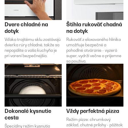
Dvere chladné na
Štíhla rukoväť chadná
dotyk
na dotyk
Vďaka trojitému sklu zostávajú
Rukoväť z eloxovaného hliníka
dvierka rúry chladné, takže sa
umožňuje bezpečné a
nepopálite a vaša kuchyňa je
pohodlné otváranie - vyzerá
pri varení bezpečnejšia.
super, vydrží večne a príjemne
sa používa.
Dokonalé kysnutie
Vždy perfektná pizza
cesta
Režim pizze: chrumkavý
základ, chutné prílohy - pôžitok
Špeciálny režim kysnutia