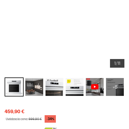
1/11
+6
459,90 €
-34%
Uvádzacia cena:
699,90 €