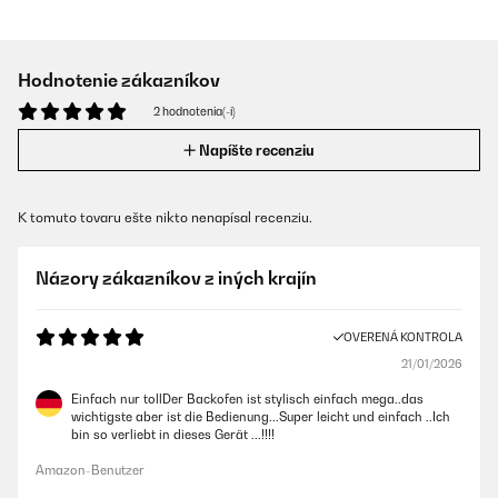
Hodnotenie zákazníkov
2 hodnotenia(-í)
Napíšte recenziu
K tomuto tovaru ešte nikto nenapísal recenziu.
Názory zákazníkov z iných krajín
OVERENÁ KONTROLA
21/01/2026
Einfach nur tollDer Backofen ist stylisch einfach mega..das
wichtigste aber ist die Bedienung...Super leicht und einfach ..Ich
bin so verliebt in dieses Gerät ...!!!!
Amazon-Benutzer