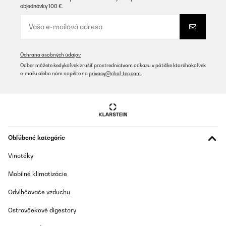
objednávky 100 €.
Ochrana osobných údajov
Odber môžete kedykoľvek zrušiť prostredníctvom odkazu v pätičke ktoréhokoľvek
e-mailu alebo nám napíšte na
privacy@chal-tec.com
.
Obľúbené kategórie
Vinotéky
Mobilné klimatizácie
Odvlhčovače vzduchu
Ostrovčekové digestory