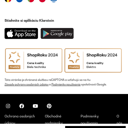
Stiahnite si aplikáciu Klarstein
Táto stránka je chránená službou reCAPTCHA a vzťahujú sa na ňu
Zásady ochrany osobných údajov
a
Podmienky používania
spoločnosti Google.
Ochrana osobných
Obchodné
Podmienky
O
údajov
podmienky
používania
nás