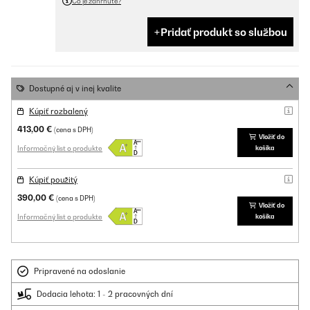
Čo je zahrnuté?
Pridať produkt so službou
Dostupné aj v inej kvalite
Kúpiť rozbalený
413,00 €
(cena s DPH)
Vložiť do
Informačný list o produkte
košíka
Kúpiť použitý
390,00 €
(cena s DPH)
Vložiť do
Informačný list o produkte
košíka
Pripravené na odoslanie
Dodacia lehota: 1 - 2 pracovných dní