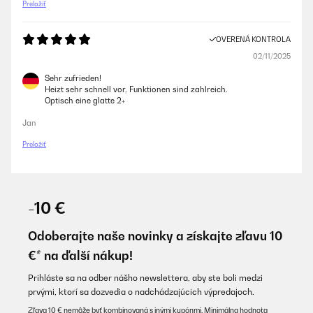
Preložiť
OVERENÁ KONTROLA
02/11/2025
Sehr zufrieden!
Heizt sehr schnell vor, Funktionen sind zahlreich.
Optisch eine glatte 2+
Jan
Preložiť
-10 €
Odoberajte naše novinky a získajte zľavu 10
€* na ďalší nákup!
Prihláste sa na odber nášho newslettera, aby ste boli medzi
prvými, ktorí sa dozvedia o nadchádzajúcich výpredajoch.
Zľava 10 € nemôže byť kombinovaná s inými kupónmi. Minimálna hodnota