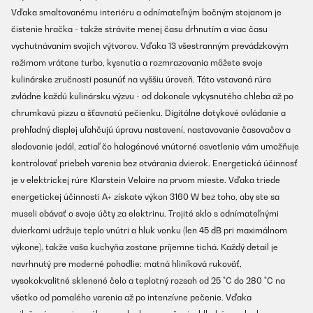
Vďaka smaltovanému interiéru a odnímateľným bočným stojanom je
čistenie hračka - takže strávite menej času drhnutím a viac času
vychutnávaním svojich výtvorov. Vďaka 13 všestranným prevádzkovým
režimom vrátane turbo, kysnutia a rozmrazovania môžete svoje
kulinárske zručnosti posunúť na vyššiu úroveň. Táto vstavaná rúra
zvládne každú kulinársku výzvu - od dokonale vykysnutého chleba až po
chrumkavú pizzu a šťavnatú pečienku. Digitálne dotykové ovládanie a
prehľadný displej uľahčujú úpravu nastavení, nastavovanie časovačov a
sledovanie jedál, zatiaľ čo halogénové vnútorné osvetlenie vám umožňuje
kontrolovať priebeh varenia bez otvárania dvierok. Energetická účinnosť
je v elektrickej rúre Klarstein Velaire na prvom mieste. Vďaka triede
energetickej účinnosti A+ získate výkon 3160 W bez toho, aby ste sa
museli obávať o svoje účty za elektrinu. Trojité sklo s odnímateľnými
dvierkami udržuje teplo vnútri a hluk vonku (len 45 dB pri maximálnom
výkone), takže vaša kuchyňa zostane príjemne tichá. Každý detail je
navrhnutý pre moderné pohodlie: matná hliníková rukoväť,
vysokokvalitné sklenené čelo a teplotný rozsah od 25 °C do 280 °C na
všetko od pomalého varenia až po intenzívne pečenie. Vďaka