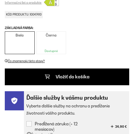
Informačný list o produkte
KÓD PRODUKTU: 10047410
ZÁKLADNÁ FARBA:
Biela
Čierna
Dostupné
Čo znamenajú tieto stavy?
Vložiť do košíka
Ďalšie služby k vášmu produktu
Vyberte ďalšie služby na ochranu a predĺženie
životnosti vášho produktu.
Predĺžená záruka (+ 12
24,90 €
mesiacov)