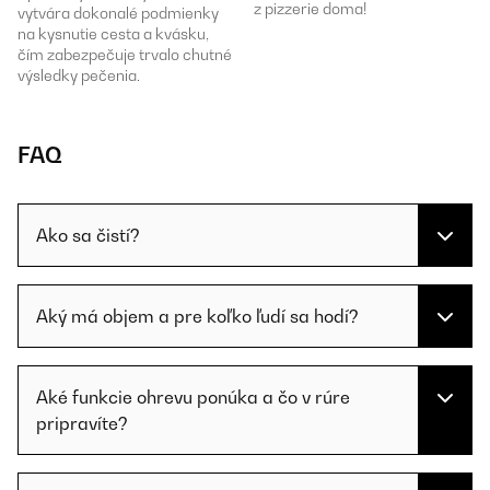
z pizzerie doma!
vytvára dokonalé podmienky
na kysnutie cesta a kvásku,
čím zabezpečuje trvalo chutné
výsledky pečenia.
FAQ
Ako sa čistí?
Aký má objem a pre koľko ľudí sa hodí?
Aké funkcie ohrevu ponúka a čo v rúre
pripravíte?