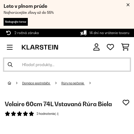
Leto v plnom prúde
Najhorúcejšie zľavy až do 55%
Nakupujte teraz
2 ročná záruka
14 dní na vrátenie tovaru
Domáce spotrebiče
Rúry na pečenie
Velaire 60cm 74L Vstavaná Rúra Biela
2 hodnotenia(-í)