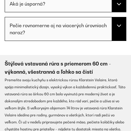
Aká je úsporná?
Pečie rovnomerne aj na viacerých úrovniach
naraz?
Štýlová vstavaná rúra s priemerom 60 cm -
výkonná, všestranná a ľahko sa čistí
Premeňte svoju kuchyňu s elektrickou rúrou Klarstein Velaire, ktorá
spája minimalistický dizajn, vysoký výkon a každodennú praktickosť. Táto
vstavaná rúra so šírkou 60 cm bola vyvinutá pre moderný život a je
dokonalým stredobodom pre každého, kto rád varí, pečie a užíva si vo
veľkom štýle. S veľkorysým objemom 74 litrov je vstavaná rúra Klarstein
Velaire ideálna pre rodiny, gurmánov a všetkých, ktorí radi pečú vo
veľkom. Či už v nedeľu pripravujete pečené mäso, pečiete koláčiky alebo
chystáte hostinu pre priateľov – nájdete tu dostatok miesta na všetko.