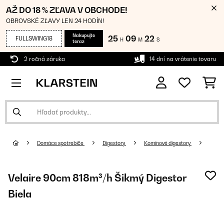
AŽ DO 18 % ZĽAVA V OBCHODE!
OBROVSKÉ ZĽAVY LEN 24 HODÍN!
Nakupujte
25
09
21
FULLSWING18
H
M
S
teraz
2 ročná záruka
14 dní na vrátenie tovaru
Domáce spotrebiče
Digestory
Komínové digestory
Velaire 90cm 818m³/h Šikmý Digestor
Biela