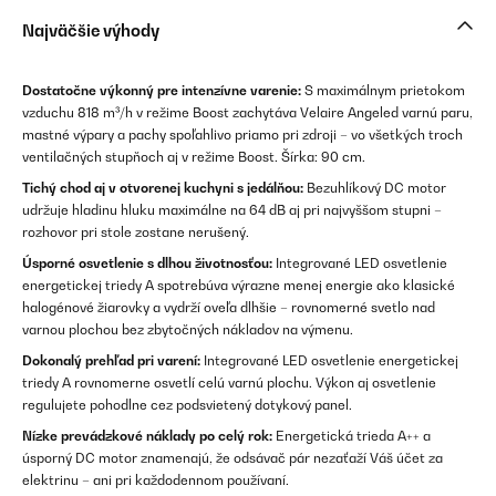
Najväčšie výhody
Dostatočne výkonný pre intenzívne varenie:
S maximálnym prietokom
vzduchu 818 m³/h v režime Boost zachytáva Velaire Angeled varnú paru,
mastné výpary a pachy spoľahlivo priamo pri zdroji – vo všetkých troch
ventilačných stupňoch aj v režime Boost. Šírka: 90 cm.
Tichý chod aj v otvorenej kuchyni s jedálňou:
Bezuhlíkový DC motor
udržuje hladinu hluku maximálne na 64 dB aj pri najvyššom stupni –
rozhovor pri stole zostane nerušený.
Úsporné osvetlenie s dlhou životnosťou:
Integrované LED osvetlenie
energetickej triedy A spotrebúva výrazne menej energie ako klasické
halogénové žiarovky a vydrží oveľa dlhšie – rovnomerné svetlo nad
varnou plochou bez zbytočných nákladov na výmenu.
Dokonalý prehľad pri varení:
Integrované LED osvetlenie energetickej
triedy A rovnomerne osvetlí celú varnú plochu. Výkon aj osvetlenie
regulujete pohodlne cez podsvietený dotykový panel.
Nízke prevádzkové náklady po celý rok:
Energetická trieda A++ a
úsporný DC motor znamenajú, že odsávač pár nezaťaží Váš účet za
elektrinu – ani pri každodennom používaní.