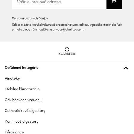
Ochrana osobných údajov
Odber môžete kedykoľvek zrušiť prostredníctvom odkazu v pätičke ktoréhokoľvek
e-mailu alebo nám napíšte na
privacy@chal-tec.com
.
Obľúbené kategórie
Vinotéky
Mobilné klimatizácie
Odvlhčovače vzduchu
Ostrovčekové digestory
Komínové digestory
Infražiariče