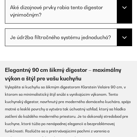
Aké dizajnové prvky robia tento digestor
výnimočným?
Je údržba filtračného systému jednoduchá?
Elegantný 90 cm šikmý digestor – maximálny
výkon a štýl pre vašu kuchyňu
Vylepšite si kuchyňu so šikmým digestorom Klarstein Velaire 90 cm, v
ktorom sa minimalistický štýl snúbi s vynikajúcim výkonom. Tento
kuchynský digestor, navrhnutý pre moderného domáceho kuchára, spája
matné a lesklé povrchy a vytvára tak úchvatný vzhľad, ktorý sa hladko
začlení do každého moderného priestoru. Je to dokonalý stredobod pre
kuchyne, ktoré túžia po nenápadnej elegancii a bezproblémovej
funkčnosti. Rozlúčte sa s pretrvávajúcimi pachmi z varenia a