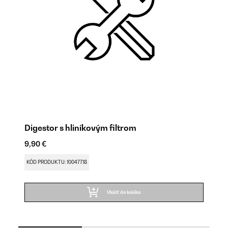
Digestor s hliníkovým filtrom
Di
9,90 €
9,
KÓD PRODUKTU: 10047718
KÓ
Vložiť do košíka