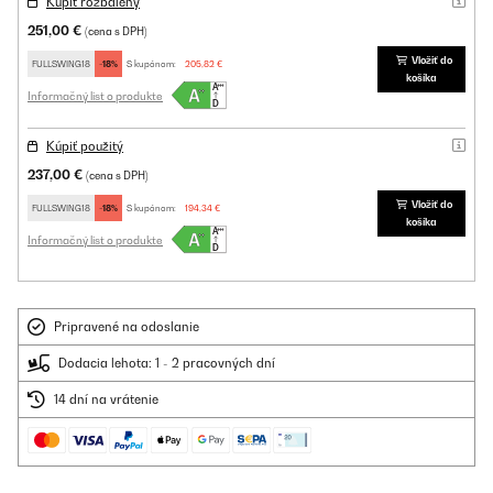
Kúpiť rozbalený
251,00 €
(cena s DPH)
Vložiť do
FULLSWING18
-18%
S kupónom:
205,82 €
košíka
Informačný list o produkte
Kúpiť použitý
237,00 €
(cena s DPH)
Vložiť do
FULLSWING18
-18%
S kupónom:
194,34 €
košíka
Informačný list o produkte
Pripravené na odoslanie
Dodacia lehota: 1 - 2 pracovných dní
14 dní na vrátenie