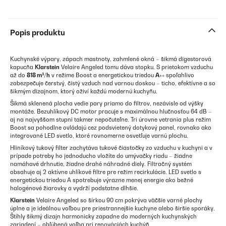
Popis produktu
Kuchynské výpary, zápach mastnoty, zahmlené okná – šikmá digestorová
kapucňa
Klarstein
Velaire Angeled tomu dáva stopku. S prietokom vzduchu
až do
818 m³/h
v režime Boost a energetickou triedou
A++
spoľahlivo
zabezpečuje čerstvý, čistý vzduch nad varnou doskou – ticho, efektívne a so
šikmým dizajnom, ktorý oživí každú modernú kuchyňu.
Šikmá sklenená plocha vedie pary priamo do filtrov, nezávisle od výšky
montáže. Bezuhlíkový DC motor pracuje s maximálnou hlučnosťou 64 dB –
aj na najvyššom stupni takmer nepočuteľne. Tri úrovne vetrania plus režim
Boost sa pohodlne ovládajú cez podsvietený dotykový panel, rovnako ako
integrované LED svetlo, ktoré rovnomerne osvetľuje varnú plochu.
Hliníkový tukový filter zachytáva tukové čiastočky zo vzduchu v kuchyni a v
prípade potreby ho jednoducho vložíte do umývačky riadu – žiadne
namáhavé drhnutie, žiadne drahé náhradné diely. Filtračný systém
obsahuje aj 2 aktívne uhlíkové filtre pre režim recirkulácie. LED svetlo s
energetickou triedou A spotrebuje výrazne menej energie ako bežné
halogénové žiarovky a vydrží podstatne dlhšie.
Klarstein
Velaire Angeled so šírkou 90 cm pokrýva väčšie varné plochy
úplne a je ideálnou voľbou pre priestrannejšie kuchyne alebo širšie sporáky.
Štíhly šikmý dizajn harmonicky zapadne do moderných kuchynských
zariadení – obľúbená voľba pri renováciách kuchýň.