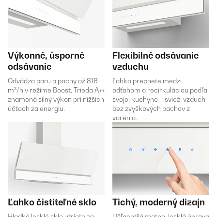
Výkonné, úsporné
Flexibilné odsávanie
odsávanie
vzduchu
Odvádza paru a pachy až 818
Ľahko prepnete medzi
m³/h v režime Boost. Trieda A++
odťahom a recirkuláciou podľa
znamená silný výkon pri nižších
svojej kuchyne – svieži vzduch
účtoch za energiu.
bez zvyškových pachov z
varenia.
Ľahko čistiteľné sklo
Tichý, moderný dizajn
Hladké lesklé sklo utriete za
Ušľachtilá matno-lesklá úprava