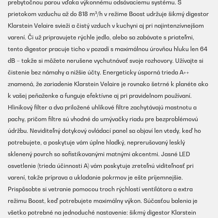
prebytočnou parou vďaka výkonnému odsávaciemu systému. S
prietokom vzduchu až do 818 m³/h v režime Boost udržuje šikmý digestor
Klarstein Velaire svieži a čistý vzduch v kuchyni aj pri najintenzívnejšom
varení. Či už pripravujete rýchle jedlo, alebo sa zabávate s priateľmi,
tento digestor pracuje ticho v pozadí s maximálnou úrovňou hluku len 64
dB – takže si môžete nerušene vychutnávať svoje rozhovory. Užívajte si
čistenie bez námahy a nižšie účty. Energeticky úsporná trieda A++
znamená, že zariadenie Klarstein Velaire je rovnako šetrné k planéte ako
k vašej peňaženke a funguje efektívne aj pri pravidelnom používaní.
Hliníkový filter a dva priložené uhlíkové filtre zachytávajú mastnotu a
pachy, pričom filtre sú vhodné do umývačky riadu pre bezproblémovú
údržbu. Neviditeľný dotykový ovládací panel sa objaví len vtedy, keď ho
potrebujete, a poskytuje vám úplne hladký, neprerušovaný lesklý
sklenený povrch so sofistikovanými matnými akcentmi. Jasné LED
osvetlenie (trieda účinnosti A) vám poskytuje zreteľnú viditeľnosť pri
varení, takže príprava a ukladanie pokrmov je ešte príjemnejšie.
Prispôsobte si vetranie pomocou troch rýchlostí ventilátora a extra
režimu Boost, keď potrebujete maximálny výkon. Súčasťou balenia je
všetko potrebné na jednoduché nastavenie: šikmý digestor Klarstein