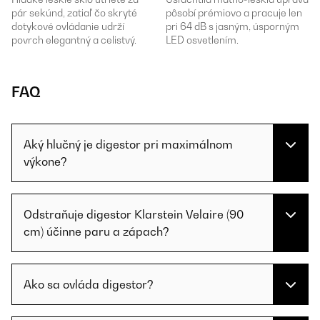
pár sekúnd, zatiaľ čo skryté
pôsobí prémiovo a pracuje len
dotykové ovládanie udrží
pri 64 dB s jasným, úsporným
povrch elegantný a celistvý.
LED osvetlením.
FAQ
Aký hlučný je digestor pri maximálnom
výkone?
Odstraňuje digestor Klarstein Velaire (90
cm) účinne paru a zápach?
Ako sa ovláda digestor?