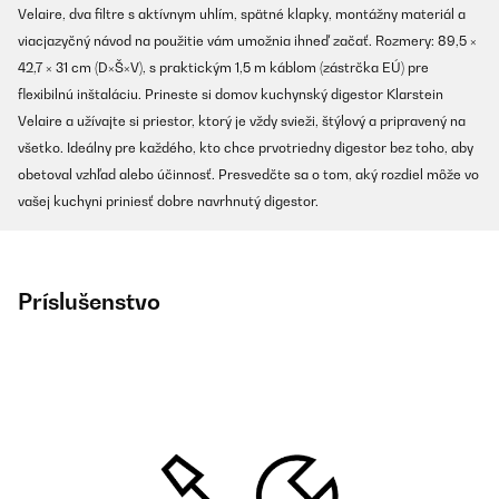
Velaire, dva filtre s aktívnym uhlím, spätné klapky, montážny materiál a
viacjazyčný návod na použitie vám umožnia ihneď začať. Rozmery: 89,5 ×
42,7 × 31 cm (D×Š×V), s praktickým 1,5 m káblom (zástrčka EÚ) pre
flexibilnú inštaláciu. Prineste si domov kuchynský digestor Klarstein
Velaire a užívajte si priestor, ktorý je vždy svieži, štýlový a pripravený na
všetko. Ideálny pre každého, kto chce prvotriedny digestor bez toho, aby
obetoval vzhľad alebo účinnosť. Presvedčte sa o tom, aký rozdiel môže vo
vašej kuchyni priniesť dobre navrhnutý digestor.
Príslušenstvo