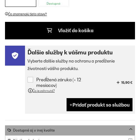
Dostupné
Čo znamenajú tieto stavy?
Vložiť do košíka
Ďalšie služby k vášmu produktu
Vyberte ďalšie služby na ochranu a predĺženie
životnosti vášho produktu.
Predĺžená záruka (+ 12
15,90 €
mesiacov)
Čo je zahrnuté?
Pridať produkt so službou
Dostupné aj v inej kvalite