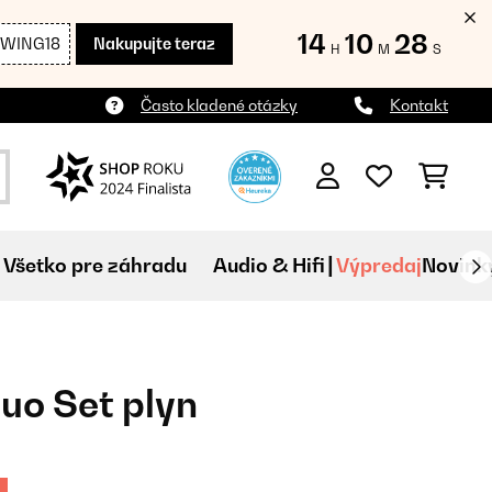
14
10
27
SWING18
Nakupujte teraz
H
M
S
Často kladené otázky
Kontakt
Všetko pre záhradu
Audio & Hifi
Výpredaj
Novink
Duo Set plyn