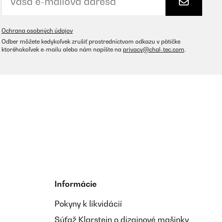
Preložiť
Ochrana osobných údajov
Odber môžete kedykoľvek zrušiť prostredníctvom odkazu v pätičke
ktoréhokoľvek e-mailu alebo nám napíšte na
privacy@chal-tec.com
.
Preložiť
que no se adapta bien, parece que se sienciende y se apague
Informácie
es.
Pokyny k likvidácií
Súťaž Klarstein o dizajnové mašinky
Preložiť