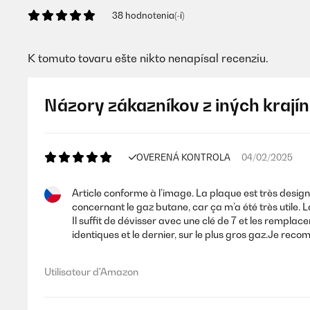
38 hodnotenia(-í)
K tomuto tovaru ešte nikto nenapísal recenziu.
Názory zákazníkov z iných krajín
OVERENÁ KONTROLA
04/02/2025
Article conforme à l’image. La plaque est très desig
concernant le gaz butane, car ça m’a été très utile. 
Il suffit de dévisser avec une clé de 7 et les remplace
identiques et le dernier, sur le plus gros gaz.Je rec
Utilisateur d'Amazon