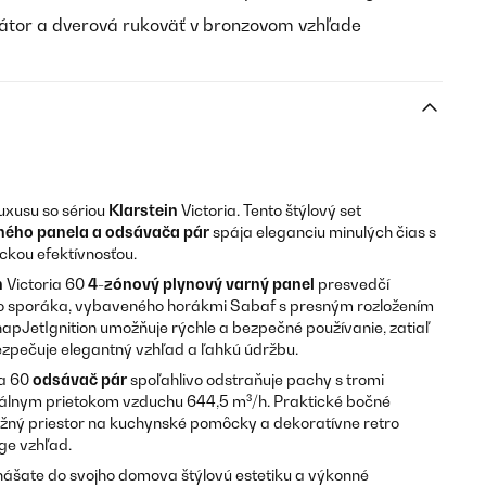
átor a dverová rukoväť v bronzovom vzhľade
uxusu so sériou
Klarstein
Victoria. Tento štýlový set
ného panela a odsávača pár
spája eleganciu minulých čias s
kou efektívnosťou.
n
Victoria 60
4-zónový plynový varný panel
presvedčí
 sporáka, vybaveného horákmi Sabaf s presným rozložením
apJetIgnition umožňuje rýchle a bezpečné používanie, zatiaľ
ezpečuje elegantný vzhľad a ľahkú údržbu.
ia 60
odsávač pár
spoľahlivo odstraňuje pachy s tromi
lnym prietokom vzduchu 644,5 m³/h. Praktické bočné
ožný priestor na kuchynské pomôcky a dekoratívne retro
ge vzhľad.
inášate do svojho domova štýlovú estetiku a výkonné