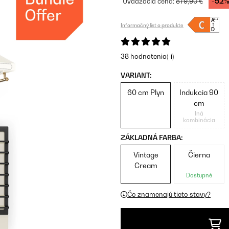
-52
Uvádzacia cena:
879,90 €
Informačný list o produkte
38 hodnotenia(-í)
VARIANT:
60 cm Plyn
Indukcia 90
cm
Iná
kombinácia
ZÁKLADNÁ FARBA:
Vintage
Čierna
Cream
Dostupné
Čo znamenajú tieto stavy?