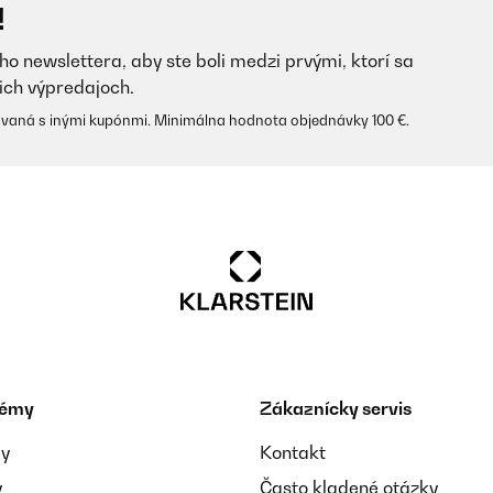
!
ho newslettera, aby ste boli medzi prvými, ktorí sa
ich výpredajoch.
vaná s inými kupónmi. Minimálna hodnota objednávky 100 €.
il. Lo que al poner una sarten u olla de Inducción, se escucha como 
témy
Zákaznícky servis
s horas en ella, se escucha un ventilador que no e sabido saber que 
ay
Kontakt
y
Často kladené otázky