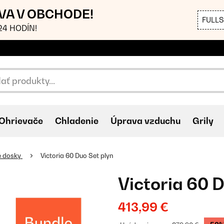
AVA V OBCHODE!
FULL
4 HODÍN!
Ohrievače
Chladenie
Úprava vzduchu
Grily
é dosky
Victoria 60 Duo Set plyn
Victoria 60 
413,99 €