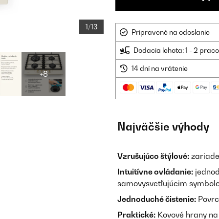
1/13
Pripravené na odoslanie
Dodacia lehota: 1 - 2 prac
14 dní na vrátenie
+8
Najväčšie výhody
Vzrušujúco štýlové:
zariade
Intuitívne ovládanie:
jednod
samovysvetľujúcim symbol
Jednoduché čistenie:
Povrch
Praktické:
Kovové hrany na