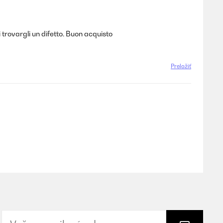
 trovargli un difetto. Buon acquisto
Preložiť
Preložiť