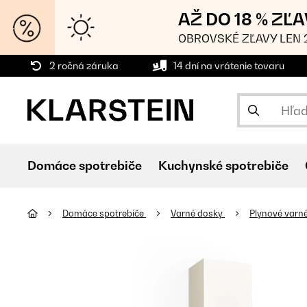
AŽ DO 18 % ZĽ
OBROVSKÉ ZĽAVY LEN 2
2 ročná záruka
14 dní na vrátenie tovaru
Domáce spotrebiče
Kuchynské spotrebiče
Domáce spotrebiče
Varné dosky
Plynové varn