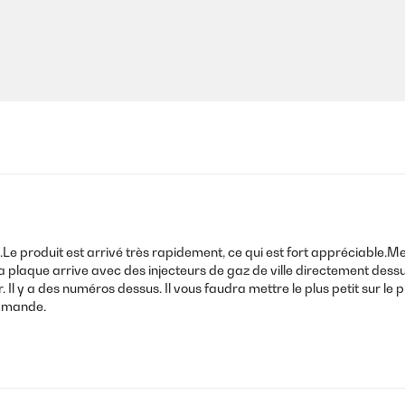
n.Le produit est arrivé très rapidement, ce qui est fort appréciable
La plaque arrive avec des injecteurs de gaz de ville directement dessu
r. Il y a des numéros dessus. Il vous faudra mettre le plus petit sur le
ommande.