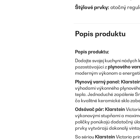
Štýlové prvky:
otočný regul
Popis produktu
Popis produktu:
Dodajte svojej kuchyni nádych l
pozostávajúci z
plynového var
moderným výkonom a energetic
Plynový varný panel:
Klarstei
výhodami výkonného plynového
tepla. Jednoduché zapálenie Sn
čo kvalitné keramické sklo zab
Odsávač pár:
Klarstein
Victor
výkonovými stupňami a maximá
poličky ponúkajú dodatočný úl
prvky vytvárajú dokonalý vinta
So sériou
Klarstein
Victoria pr