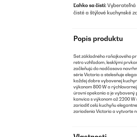
Ľahko sa čistí:
Vyberateľná 
čisté a štýlové kuchynské z
Popis produktu
Set základného raňajkového pr
retro vzhľadom, lesklými prvka
začleňujú do nadčasovo navrhnu
série Victoria a stelesňuje ele
každej dobre vybavenej kuchyn
výkonom 800 W a rýchlovarnej k
úrovní opekania a je vybavený 
kanvica s výkonom až 2200 W m
zariadiť celú kuchyňu elegantn
zariadenia Victoria a vytvorte
Vlastnosti