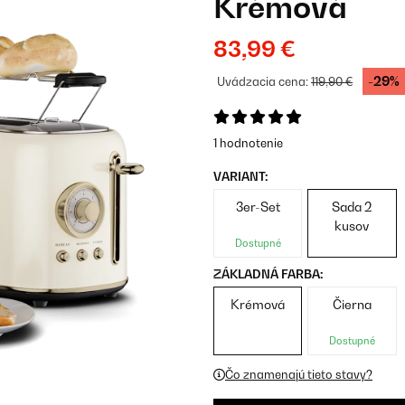
Krémová
83,99 €
-29%
Uvádzacia cena:
119,90 €
1 hodnotenie
VARIANT:
3er-Set
Sada 2
kusov
Dostupné
ZÁKLADNÁ FARBA:
Krémová
Čierna
Dostupné
Čo znamenajú tieto stavy?