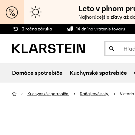
Leto v plnom pr
Najhorúcejšie zľavy až d
2 ročná záruka
14 dní na vrátenie tovaru
Domáce spotrebiče
Kuchynské spotrebiče
Kuchynské spotrebiče
Raňajkové sety
Victori