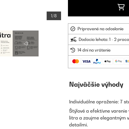
1/8
Pripravené na odoslanie
Dodacia lehota: 1 - 2 prac
+3
14 dní na vrátenie
Najväčšie výhody
Individuálne opraženie: 7 s
Štýlové a efektívne varenie
litra a zaujme elegantným 
detailmi.