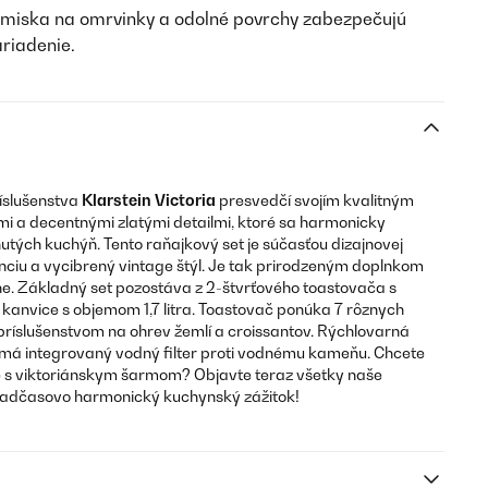
miska na omrvinky a odolné povrchy zabezpečujú
ariadenie.
íslušenstva
Klarstein Victoria
presvedčí svojím kvalitným
mi a decentnými zlatými detailmi, ktoré sa harmonicky
tých kuchýň. Tento raňajkový set je súčasťou dizajnovej
ganciu a vycibrený vintage štýl. Je tak prirodzeným doplnkom
e. Základný set pozostáva z 2-štvrťového toastovača s
anvice s objemom 1,7 litra. Toastovač ponúka 7 rôznych
príslušenstvom na ohrev žemlí a croissantov. Rýchlovarná
á integrovaný vodný filter proti vodnému kameňu. Chcete
e s viktoriánskym šarmom? Objavte teraz všetky naše
 nadčasovo harmonický kuchynský zážitok!