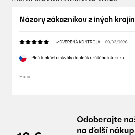
Názory zákazníkov z iných krajín
OVERENÁ KONTROLA
09/03/2026
Plně funkční a skvělý doplněk určitého interieru
Hana
Odoberajte naš
na ďalší nákup