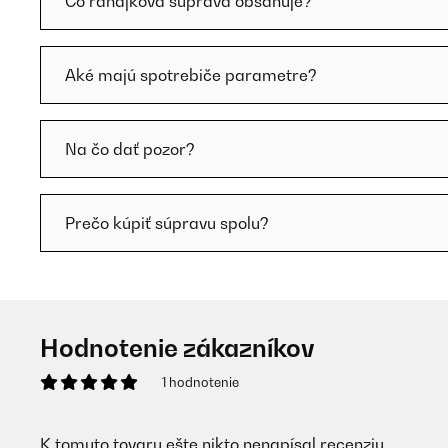
Čo raňajková súprava obsahuje?
Aké majú spotrebiče parametre?
Na čo dať pozor?
Prečo kúpiť súpravu spolu?
Hodnotenie zákazníkov
1 hodnotenie
K tomuto tovaru ešte nikto nenapísal recenziu.