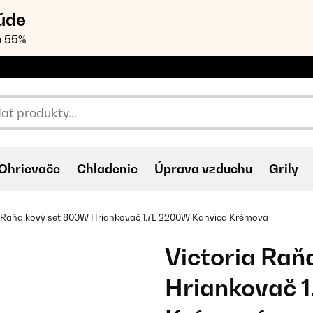
úde
o 55%
Ohrievače
Chladenie
Úprava vzduchu
Grily
a Raňajkový set 800W Hriankovač 1.7L 2200W Kanvica Krémová
Victoria Raň
Hriankovač 