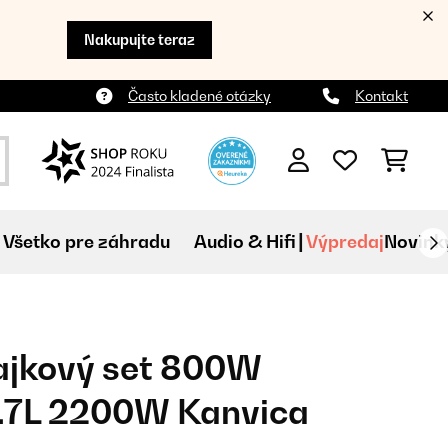
Nakupujte teraz
Často kladené otázky
Kontakt
Všetko pre záhradu
Audio & Hifi
Výpredaj
Novink
ajkový set 800W
1.7L 2200W Kanvica