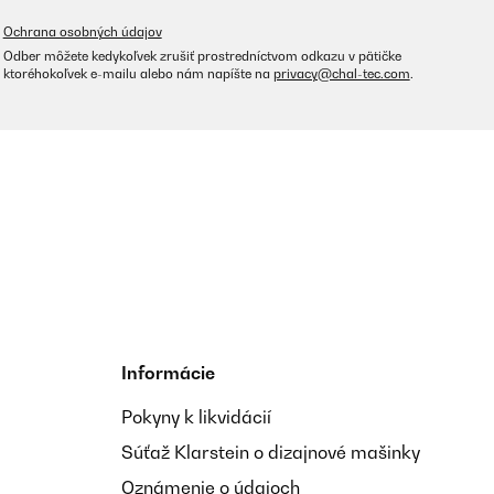
Ochrana osobných údajov
Odber môžete kedykoľvek zrušiť prostredníctvom odkazu v pätičke
ktoréhokoľvek e-mailu alebo nám napíšte na
privacy@chal-tec.com
.
Informácie
Pokyny k likvidácií
Súťaž Klarstein o dizajnové mašinky
Oznámenie o údajoch