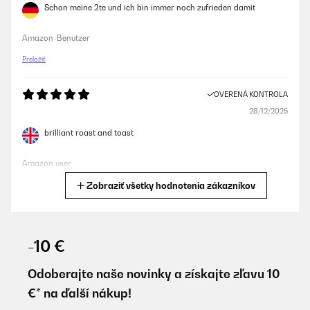
Schon meine 2te und ich bin immer noch zufrieden damit
Amazon-Benutzer
Preložiť
OVERENÁ KONTROLA
28/12/2025
brilliant roast and toast
Amazon user
Zobraziť všetky hodnotenia zákazníkov
Preložiť
OVERENÁ KONTROLA
20/12/2025
-10 €
Bin begeistert, leider ein kleiner Schaden im sichtbaren Bereich.
Odoberajte naše novinky a získajte zľavu 10
Amazon-Benutzer
€* na ďalší nákup!
Preložiť