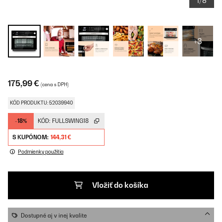
1/8
+3
175,99 €
(cena s DPH)
KÓD PRODUKTU: 52039940
-18%
KÓD:
FULLSWING18
S KUPÓNOM:
144,31 €
Podmienky použitia
Vložiť do košíka
Dostupné aj v inej kvalite