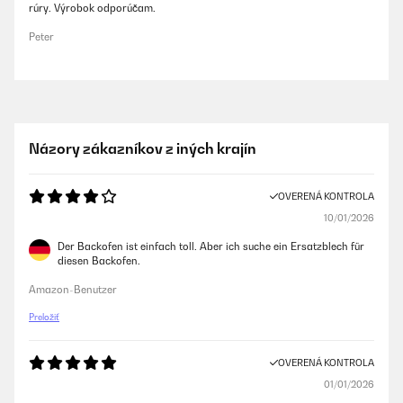
rúry. Výrobok odporúčam.
Peter
Názory zákazníkov z iných krajín
OVERENÁ KONTROLA
10/01/2026
Der Backofen ist einfach toll. Aber ich suche ein Ersatzblech für
diesen Backofen.
Amazon-Benutzer
Preložiť
OVERENÁ KONTROLA
01/01/2026