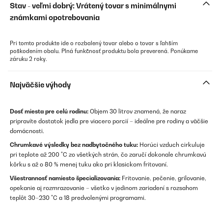
Stav - veľmi dobrý: Vrátený tovar s minimálnymi
známkami opotrebovania
Pri tomto produkte ide o rozbalený tovar alebo o tovar s ľahším
poškodením obalu. Plná funkčnosť produktu bola preverená. Ponúkame
záruku 2 roky.
Najväčšie výhody
Dosť miesta pre celú rodinu:
Objem 30 litrov znamená, že naraz
pripravíte dostatok jedla pre viacero porcií – ideálne pre rodiny a väčšie
domácnosti.
Chrumkavé výsledky bez nadbytočného tuku:
Horúci vzduch cirkuluje
pri teplote až 200 °C zo všetkých strán, čo zaručí dokonale chrumkavú
kôrku s až o 80 % menej tuku ako pri klasickom fritovaní.
Všestrannosť namiesto špecializovania:
Fritovanie, pečenie, grilovanie,
opekanie aj rozmrazovanie – všetko v jedinom zariadení s rozsahom
teplôt 30–230 °C a 18 predvolenými programami.