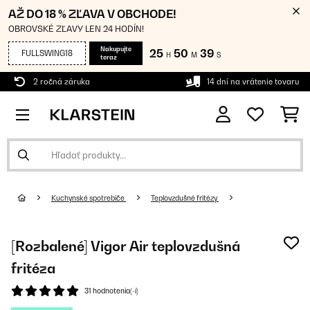
AŽ DO 18 % ZĽAVA V OBCHODE!
OBROVSKÉ ZĽAVY LEN 24 HODÍN!
Nakupujte
25
50
38
FULLSWING18
H
M
S
teraz
2 ročná záruka
14 dní na vrátenie tovaru
Kuchynské spotrebiče
Teplovzdušné fritézy
[Rozbalené] Vigor Air teplovzdušná
fritéza
31 hodnotenia(-í)