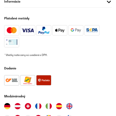
Informácie
Il forno è ottimo per le prestazioni ma non riesco a capire come
si spegne!Anche quando è finito il programma, resta end senza
spegnersi completamente, ho provato a fare reset, torna ai
comandi lampeggianti ma cmq nn si spegne completamente, ho
provato con il tasto di accensione a tenerlo premuto più a lungo
Platobné metódy
ma nulla da fare, qualcuno sa aiutarmi?
Utente Amazon
Preložiť
OVERENÁ KONTROLA
* Všetky naše ceny sú uvedené s DPH.
17/12/2024
Ho avuto modo di conoscere il forno tramite altre persone, è una
Dodanie
garanzia, ottimo utilizzo.
Utente Amazon
Preložiť
Medzinárodný
OVERENÁ KONTROLA
14/12/2024
Great product overall handy preprogrammed temperatures and