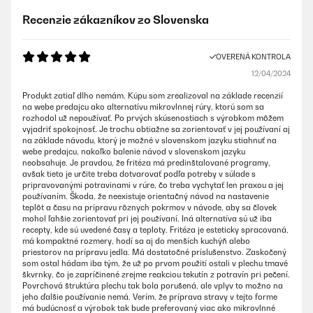
Recenzie zákazníkov zo Slovenska
OVERENÁ KONTROLA
12/04/2024
Produkt zatiaľ dlho nemám. Kúpu som zrealizoval na základe recenzií
na webe predajcu ako alternatívu mikrovlnnej rúry, ktorú som sa
rozhodol už nepoužívať. Po prvých skúsenostiach s výrobkom môžem
vyjadriť spokojnosť. Je trochu obtiažne sa zorientovať v jej používaní aj
na základe návodu, ktorý je možné v slovenskom jazyku stiahnuť na
webe predajcu, nakoľko balenie návod v slovenskom jazyku
neobsahuje. Je pravdou, že fritéza má predinštalované programy,
avšak tieto je určite treba dotvarovať podľa potreby v súlade s
pripravovanými potravinami v rúre, čo treba vychytať len praxou a jej
používaním. Škoda, že neexistuje orientačný návod na nastavenie
teplôt a času na prípravu rôznych pokrmov v návode, aby sa človek
mohol ľahšie zorientovať pri jej používaní. Iná alternatíva sú už iba
recepty, kde sú uvedené časy a teploty. Fritéza je esteticky spracovaná,
má kompaktné rozmery, hodí sa aj do menších kuchýň alebo
priestorov na prípravu jedla. Má dostatočné príslušenstvo. Zaskočený
som ostal hádam iba tým, že už po prvom použití ostali v plechu tmavé
škvrnky, čo je zapríčinené zrejme reakciou tekutín z potravín pri pečení.
Povrchová štruktúra plechu tak bola porušená, ale vplyv to možno na
jeho ďalšie používanie nemá. Verím, že príprava stravy v tejto forme
má budúcnosť a výrobok tak bude preferovaný viac ako mikrovlnné