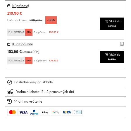
Kúpiť nový
219,90 €
-33%
329,90 €
Uvádzacia cena:
Vložiť do
košíka
FULLSWING18
-18%
S kupónom:
180,32 €
Kúpiť použitý
153,99 €
(cena s DPH)
Vložiť do
košíka
FULLSWING18
-18%
S kupónom:
126,27 €
Posledné kusy na sklade!
Dodacia lehota: 2 - 4 pracovných dní
14 dní na vrátenie