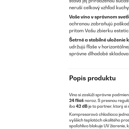
stáva jej prirodzenou súčas
neruší celkový vzhľad kuchy
Vaše víno v správnom svetle
ochranou zabraňujú poškode
pritom Vašu zbierku estetic
Šetrné a stabilné uloženie k
udržujú fľaše v horizontáln
správne dlhodobé skladovan
Popis produktu
Víno si zaslúži správne podmien
24 fliaš
naraz. S presnou regul
iba
42 dB
je to partner, ktorý s
Kompresorová chladiaca jednotk
vyšších teplotách okolitého pro
spoľahlivo blokuje UV žiarenie,