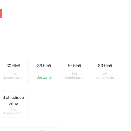
%
30 fliaš
36 fliaš
57 fliaš
89 fliaš
Iná
Iná
Iná
kombinácia
Dostupné
kombinácia
kombinácia
3 chladiace
zóny
Iná
kombinácia