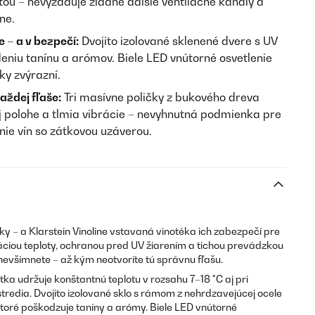
ťou – nevyžaduje žiadne ďalšie ventilačné kanály a
ne.
 – a v bezpečí:
Dvojito izolované sklenené dvere s UV
niu tanínu a arómov. Biele LED vnútorné osvetlenie
ky zvýrazní.
aždej fľaše:
Tri masívne poličky z bukového dreva
ej polohe a tlmia vibrácie – nevyhnutná podmienka pre
ie vín so zátkovou uzáverou.
ky – a Klarstein Vinoline vstavaná vinotéka ich zabezpečí pre
áciou teploty, ochranou pred UV žiarením a tichou prevádzkou
i nevšimnete – až kým neotvoríte tú správnu fľašu.
a udržuje konštantnú teplotu v rozsahu 7–18 °C aj pri
stredia. Dvojito izolované sklo s rámom z nehrdzavejúcej ocele
 ktoré poškodzuje taníny a arómy. Biele LED vnútorné