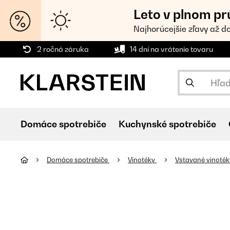
Leto v plnom pr
Najhorúcejšie zľavy až d
2 ročná záruka
14 dní na vrátenie tovaru
Domáce spotrebiče
Kuchynské spotrebiče
Domáce spotrebiče
Vinotéky
Vstavané vinoté