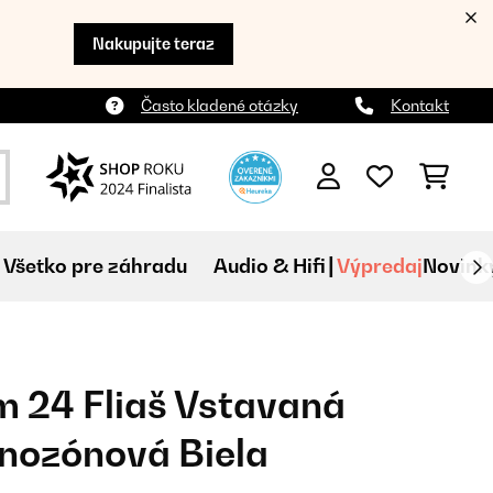
Nakupujte teraz
Často kladené otázky
Kontakt
Všetko pre záhradu
Audio & Hifi
Výpredaj
Novink
m 24 Fliaš Vstavaná
nozónová Biela