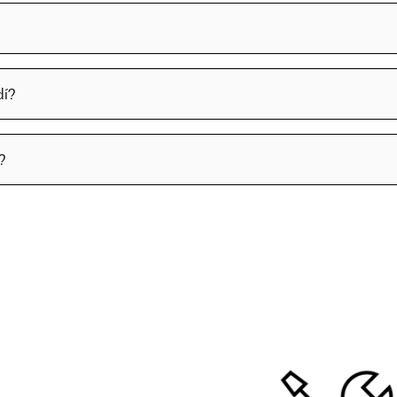
dí?
?