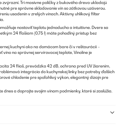
e zvýrazní. Tri masívne poličky z bukového dreva ukladajú
utné pre správne skladovanie vín so zátkovou uzáverou.
reniu usadenín v zrelých vínach. Aktívny uhlíkový filter
ia.
ožňuje nastaviť teplotu jednoducho a intuitívne. Dvere sa
šetkým 24 fľašiam (0,75 l) máte pohodlný prístup bez
ernej kuchyni ako na domácom bare či v reštaurácii –
víno na správnej servírovacej teplote, Vinoline je
cita 24 fliaš, prevádzka 42 dB, ochrana pred UV žiarením,
oblémová integrácia do kuchynskej linky bez potreby ďalších
rové chladenie pre spoľahlivý výkon, elegantný dizajn pre
te dnes a doprajte svojim vínam podmienky, ktoré si zaslúžia.