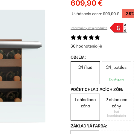
609,90 €
-39
Uvádzacia cena:
999,90 €
Informačný list o produkte
36 hodnotenia(-í)
OBJEM:
24 fliaš
24_bottles
Dostupné
POČET CHLADIACÍCH ZÓN:
1 chladiaca
2 chladiace
zóna
zóny
Iná
kombinácia
ZÁKLADNÁ FARBA: