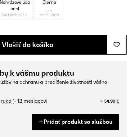
Nehrdzavejúca
Čierna
oceľ
Iná
Iná kombinácia
kombinácia
Vložiť do košíka
žby k vášmu produktu
lužby na ochranu a predĺženie životnosti vášho
ruka (+ 12 mesiacov)
54,90 €
Pridať produkt so službou