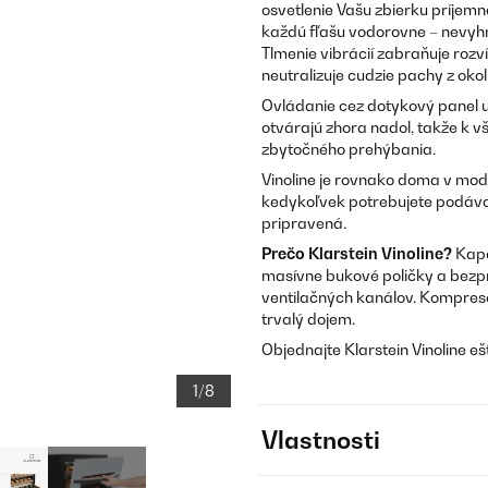
osvetlenie Vašu zbierku príjemn
každú fľašu vodorovne – nevyhn
Tlmenie vibrácií zabraňuje rozví
neutralizuje cudzie pachy z okol
Ovládanie cez dotykový panel um
otvárajú zhora nadol, takže k v
zbytočného prehýbania.
Vinoline je rovnako doma v mod
kedykoľvek potrebujete podávať 
pripravená.
Prečo Klarstein Vinoline?
Kapa
masívne bukové poličky a bezpr
ventilačných kanálov. Kompreso
trvalý dojem.
Objednajte Klarstein Vinoline eš
1/8
Vlastnosti