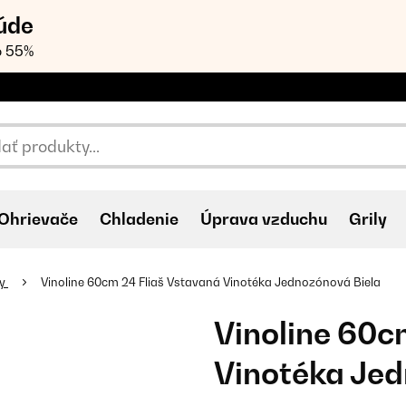
úde
o 55%
Ohrievače
Chladenie
Úprava vzduchu
Grily
ky
Vinoline 60cm 24 Fliaš Vstavaná Vinotéka Jednozónová Biela
Vinoline 60c
Vinotéka Jed