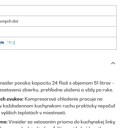
ovných dní
nsider ponúka kapacitu 24 fliaš s objemom 51 litrov –
zostavenú zbierku, prehľadne uloženú a vždy po ruke.
ých zvukov:
Kompresorové chladenie pracuje na
ho v každodennom kuchynskom ruchu prakticky nepočuť
i vyšších teplotách v miestnosti.
yne:
Vinsider sa vstavaním priamo do kuchynskej linky