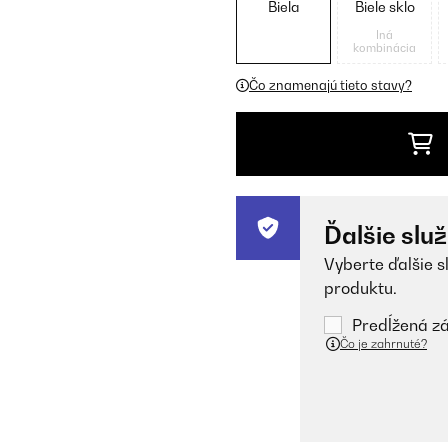
Biela
Biele sklo
Iná
kombinácia
Čo znamenajú tieto stavy?
Ďalšie slu
Vyberte ďalšie s
produktu.
Predĺžená zá
Čo je zahrnuté?