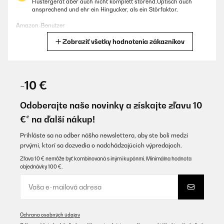
Flüstergerät aber auch nicht komplett störend.Optisch auch
ansprechend und ehr ein Hingucker, als ein Störfaktor.
Amazon-Benutzer
Zobraziť všetky hodnotenia zákazníkov
Preložiť
OVERENÁ KONTROLA
20/01/2026
-10 €
La cantinenetta molto bella non entra 45 bottiglie ma non fa
niente anche se entrano qualcosa meno. Cmq al rivenditore
Odoberajte naše novinky a získajte zľavu 10
voglio dare 5 stelle per un semplice motivo mi è arrivata con una
€* na ďalší nákup!
marcatura abbastanza profonda ma mi hanno dato 2 possibilità
sia quella di fare il reso oh un rimborso parziale per tenerla. Io
ho accettato il rimborso parziale. Quindi posso dice che è stato
Prihláste sa na odber nášho newslettera, aby ste boli medzi
molto corretto e disponibile
prvými, ktorí sa dozvedia o nadchádzajúcich výpredajoch.
Utilisateur d'Amazon
Zľava 10 € nemôže byť kombinovaná s inými kupónmi. Minimálna hodnota
objednávky 100 €.
Preložiť
OVERENÁ KONTROLA
20/01/2026
Ochrana osobných údajov