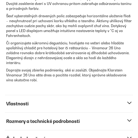
Dvojité zasklenie dverí s UV ochranou pritom zabraňuje odbúravaniu tanínu
a prírodných farbív.
Šesť vyberateľných drevených políc zabezpečuje horizontálne uloženie fliaš
– nevyhnutnosť pri uchovaní korku vlhkého a tesného. Aktívny uhlíkový filter
zachytáva cudzie pachy skôr, ako by mohli ovplyvniť chuť vína. Dotykový
panel s LED displejom umožňuje intuitívne nastavenie teploty v °C aj vo
Fahrenheitoch.
Či organizujete súkromnú degustáciu, hosťujete na večeri alebo hľadáte
spoľahlivý chladič pre hotelový bar či reštauráciu – Vinamour 26 Uno
zvládne rovnako dobre krátkodobé servírovanie aj dlhodobé uchovávanie.
Elegantný dizajn z nehrdzavejúcej ocele a skla sa hodí do každého
interiéru.
Doprajte svojej zbierke podmienky, aké si zaslúži. Objednajte Klarstein
Vinamour 26 Uno ešte dnes a pocítite rozdiel, ktorý správne skladovanie
vína skutočne robí.
Vlastnosti
Rozmery a technické podrobnosti