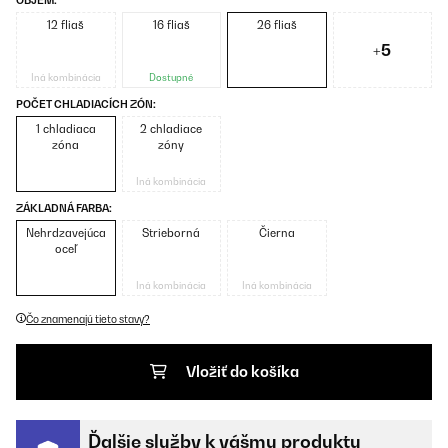
OBJEM:
12 fliaš
16 fliaš
26 fliaš
+5
Iná kombinácia
Dostupné
POČET CHLADIACÍCH ZÓN:
1 chladiaca
2 chladiace
zóna
zóny
Iná kombinácia
ZÁKLADNÁ FARBA:
Nehrdzavejúca
Strieborná
Čierna
oceľ
Iná kombinácia
Iná kombinácia
Čo znamenajú tieto stavy?
Vložiť do košíka
Ďalšie služby k vášmu produktu