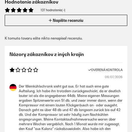
Hodnotenie zákazníkov
127 hodnotenia(-í)
Napíšte recenziu
K tomuto tovaru ešte nikto nenapísal recenziu.
Názory zákazníkov z iných krajín
OVERENÁ KONTROLA
06/07/2026
Der Weinkühlschrank sieht gut aus. Er hat auch eine gute
Aufteilung. Ich habe ihn trotzdem zurückgeschickt, da er deutlich
lauter ist als die angegebenen 44db. Meine eigenen Messungen
ergaben Spitzenwerte von 51 db, und zwar immer dann, wenn der
Kompressor mit einem lauten Klickgeräusch an- oder ausgeht.
Danach geht es über 48 db und 47 db langsam zurück bis auf 42
db. Und der Kompressor ist sehr häufig zum Nachkühlen
angesprungen. Meine Kontaktaufnahmeversuche waren über
mehrere Wochen vergeblich. Nach 1 Monat wurde mir zugesagt,
den Kauf "aus Kulanz" rückabzuwickeln. Also habe ich den