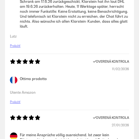
Schrank am 17.6.26 zurückgeschickt, Klarstein hat ihn laut DHL
am 19.6.26 zurückerhalten. Heute, 11 Werktage später, herrscht
noch immer Funkstille: Keine Erstattung, keine Benachrichtigung.
Und telefonisch ist Klarstein nicht zu erreichen, der Chat führt zu
nichts. Also wünsche ich allen Klarstein-Kunden, dass alles glatt
läuft.
Lutz
Preložiť
OVERENÁ KONTROLA
11/02/2026
Ottimo prodotto
Utente Amazon
Preložiť
OVERENÁ KONTROLA
27/01/2026
Für meine Ansprüche völlig ausreichend. Ist zwar kein