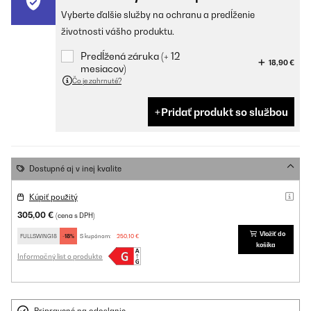
Vyberte ďalšie služby na ochranu a predĺženie
životnosti vášho produktu.
Predĺžená záruka (+ 12
18,90 €
mesiacov)
Čo je zahrnuté?
Pridať produkt so službou
Dostupné aj v inej kvalite
Kúpiť použitý
305,00 €
(cena s DPH)
Vložiť do
FULLSWING18
-18%
S kupónom:
250,10 €
košíka
Informačný list o produkte