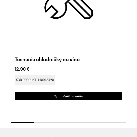
Tesnenie chladničky na víno
N
12,90 €
9,
KÓD PRODUKTU: 10048420
KÓ
Vložiť do košíka