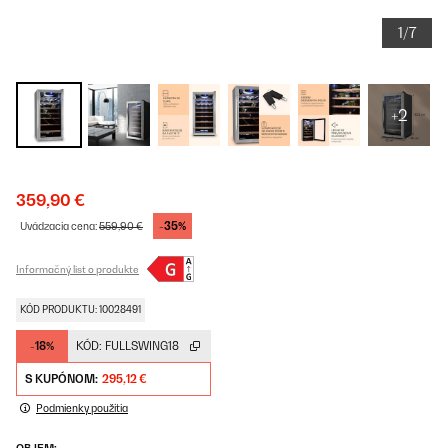
1/7
+2
359,90 €
-35%
Uvádzacia cena:
559,90 €
Informačný list o produkte
KÓD PRODUKTU: 10028491
-18%
KÓD:
FULLSWING18
S KUPÓNOM:
295,12 €
Podmienky použitia