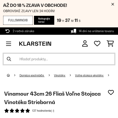
AŽ DO 18 % ZĽAVA V OBCHODE!
OBROVSKÉ ZĽAVY LEN 24 HODÍN!
Nakupujte
19
37
11
FULLSWING18
H
M
S
teraz
2 ročná záruka
14 dní na vrátenie tovaru
Domáce spotrebiče
Vinotéky
Voľne stojace vinotéky
Vinamour 43cm 26 Fliaš Voľne Stojaca
Vinotéka Strieborná
127 hodnotenia(-í)