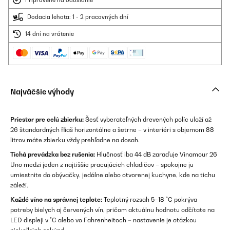
Pripravené na odoslanie
Dodacia lehota: 1 - 2 pracovných dní
14 dní na vrátenie
Najväčšie výhody
Priestor pre celú zbierku:
Šesť vyberateľných drevených políc uloží až
26 štandardných fliaš horizontálne a šetrne – v interiéri s objemom 88
litrov máte zbierku vždy prehľadne na dosah.
Tichá prevádzka bez rušenia:
Hlučnosť iba 44 dB zaraďuje Vinamour 26
Uno medzi jeden z najtiššie pracujúcich chladičov – spokojne ju
umiestnite do obývačky, jedálne alebo otvorenej kuchyne, kde na tichu
záleží.
Každé víno na správnej teplote:
Teplotný rozsah 5–18 °C pokrýva
potreby bielych aj červených vín, pričom aktuálnu hodnotu odčítate na
LED displeji v °C alebo vo Fahrenheitoch – nastavenie je otázkou