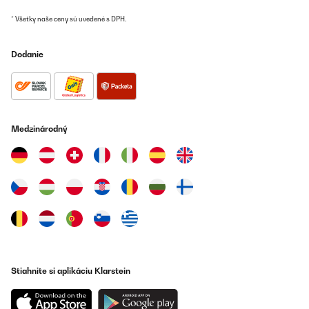
* Všetky naše ceny sú uvedené s DPH.
OVERENÁ KONTROLA
09/10/2025
Dodanie
Hält die Temperatur gar nicht.
Wird als 2 Zonen angegeben- in der Beschreibung steht -
Weinkühlschrank hat nur eine Kammer. Obere und untere Ebene
nicht direkt durch eine Dichting getrennt somit kann es gar nicht
richtig funktionieren das er oben und unten 2 Temperaturen
Medzinárodný
halten kann.
Eingestellt oben 10 unten 18 - es geht grundsätzlich nur oben
kühler als unten oder gleich.
Eingestellt 10 - tatsächlich 12-15 schwankt so übern den Tag
Unten eingestellt 18 - tatsächlich 12-16 schwankt auch so dahin
Absolut enttäuschend und keine Kaufempfehlung da das System
ohne einer Dichtung von der
Oberen zur unteren Ebene nie richtig Funktionieren kann.
Stiahnite si aplikáciu Klarstein
_______________________________
===============================
ANTWORT
===============================