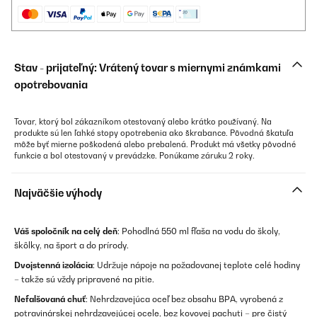
Stav - prijateľný: Vrátený tovar s miernymi známkami
opotrebovania
Tovar, ktorý bol zákazníkom otestovaný alebo krátko používaný. Na
produkte sú len ľahké stopy opotrebenia ako škrabance. Pôvodná škatuľa
môže byť mierne poškodená alebo prebalená. Produkt má všetky pôvodné
funkcie a bol otestovaný v prevádzke. Ponúkame záruku 2 roky.
Najväčšie výhody
Váš spoločník na celý deň
: Pohodlná 550 ml fľaša na vodu do školy,
škôlky, na šport a do prírody.
Dvojstenná izolácia
: Udržuje nápoje na požadovanej teplote celé hodiny
– takže sú vždy pripravené na pitie.
Nefalšovaná chuť
: Nehrdzavejúca oceľ bez obsahu BPA, vyrobená z
potravinárskej nehrdzavejúcej ocele, bez kovovej pachuti – pre čistý