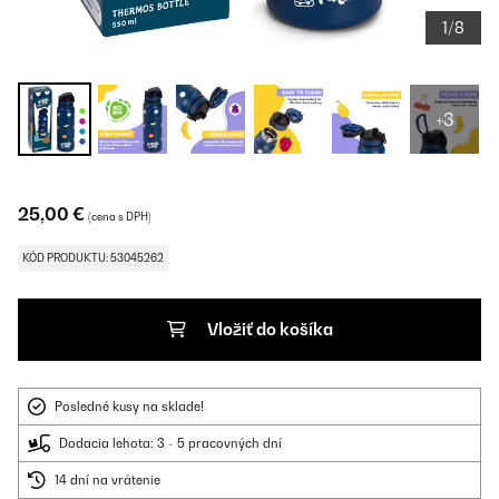
1/8
+3
25,00 €
(cena s DPH)
KÓD PRODUKTU: 53045262
Vložiť do košíka
Posledné kusy na sklade!
Dodacia lehota: 3 - 5 pracovných dní
14 dní na vrátenie