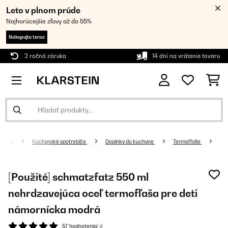
Leto v plnom prúde
Najhorúcejšie zľavy až do 55%
Nakupujte teraz
2 ročná záruka
14 dní na vrátenie tovaru
Kuchynské spotrebiče
Doplnky do kuchyne
Termofľaše
[Použité] schmatzfatz 550 ml
nehrdzavejúca oceľ termofľaša pre deti
námornícka modrá
57 hodnotenia(-í)