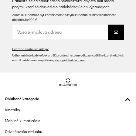
Kindergartenflasche, die jeden Tag genutzt wirdWährend im
Prihláste sa na odber nášho newslettera, aby ste boli medzi
Sommer die Kids mit normaler Flasche heißes Wasser trinken,
prvými, ktorí sa dozvedia o nadchádzajúcich výpredajoch.
trinkt mein Kind schön gekühltes Wasser. Und im Winter kann
man warmen Tee einfüllen und sich beim Spaziergang
Zľava 10 € nemôže byť kombinovaná s inými kupónmi. Minimálna hodnota
aufwärmen.Werde ich wieder kaufen, falls wir nochmal eine
objednávky 100 €.
brauchen!
Amazon-Benutzer
Preložiť
Ochrana osobných údajov
Odber môžete kedykoľvek zrušiť prostredníctvom odkazu v pätičke ktoréhokoľvek
OVERENÁ KONTROLA
e-mailu alebo nám napíšte na
privacy@chal-tec.com
.
05/08/2025
Die Flasche an sich ist super Toll, nur der Deckel verschluss ist in
8 Monaten kaputt gegangen gibt es einen Ersatz deckel wenn ja
bitte Kontaktieren Sie mich per Email
Obľúbené kategórie
_______________________________
===============================
Vinotéky
ANTWORT
===============================
Sehr geehrter Kunde,
Mobilné klimatizácie
vielen Dank für Ihren Kommentar. Es freut uns zu hören, dass
Odvlhčovače vzduchu
Ihnen die Größe der Flasche gefällt. Es tut uns leid zu hören, dass