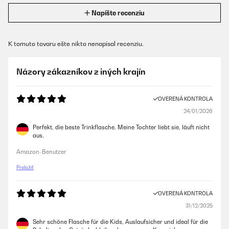
Napíšte recenziu
K tomuto tovaru ešte nikto nenapísal recenziu.
Názory zákazníkov z iných krajín
OVERENÁ KONTROLA
24/01/2026
Perfekt, die beste Trinkflasche. Meine Tochter liebt sie, läuft nicht
aus.
Amazon-Benutzer
Preložiť
OVERENÁ KONTROLA
31/12/2025
Sehr schöne Flasche für die Kids, Auslaufsicher und ideal für die