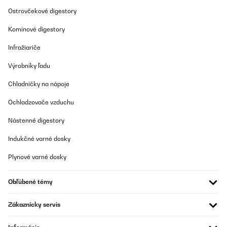
die Kappe nach 8 Monaten Gebrauch beschädigt wurde.
Ostrovčekové digestory
Wir möchten Sie daran erinnern, dass wir auf unsere Produkte
Komínové digestory
eine Garantie von 2 Jahren gewähren, mit Ausnahme der B-
Stock Produkte, die nur eine Garantie von 1 Jahr haben.
Infražiariče
Wenden Sie sich bitte an unseren Kundendienst, wir werden
Ihnen gerne weiterhelfen.
Výrobníky ľadu
Wir sind gerne für Sie da und danken Ihnen für Ihr Vertrauen.
Chladničky na nápoje
Mit freundlichen Grüßen,
Ochladzovače vzduchu
Ihr Klarstein-Team
_______________________________
Nástenné digestory
Gülden
Indukčné varné dosky
Preložiť
Plynové varné dosky
OVERENÁ KONTROLA
Obľúbené témy
31/07/2025
Stabil und dicht
Zákaznícky servis
Amazon-Benutzer