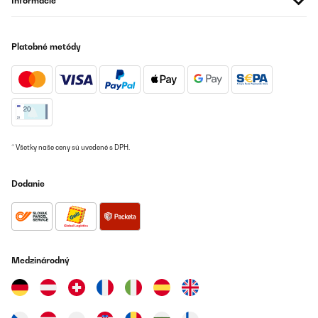
Informácie
Preložiť
Platobné metódy
OVERENÁ KONTROLA
21/07/2025
Wir haben die Schmatzfatz Thermosflasche für unseren Sohn
gekauft – für den Kindergarten, Ausflüge und Alltag. Insgesamt
sind wir sehr zufrieden. Design & Handhabung: Die Flasche ist
farbenfroh und kindgerecht gestaltet. Der Ein-Klick-Verschluss
funktioniert zuverlässig, lässt sich gut mit kleinen Händen
* Všetky naše ceny sú uvedené s DPH.
bedienen und verhindert, dass die Flasche versehentlich aufgeht.
Der Tragegriff ist praktisch für unterwegs. Material & Isolierung:
Die Flasche besteht aus Edelstahl, ist BPA-frei und hält Getränke
Dodanie
mehrere Stunden warm oder kalt. Ideal für Tee im Winter oder
kaltes Wasser im Sommer. Auch nach mehreren Wochen Nutzung
keine unangenehmen Gerüche oder Geschmacksveränderungen.
Auslaufsicherheit: Im Normalgebrauch ist die Flasche dicht. Wird
sie jedoch zu stark geschüttelt oder auf den Kopf gestellt, kann
durch das kleine Entlüftungsloch minimal Flüssigkeit austreten.
Für normale Schul- oder Kindergarten-Tage ist sie aber absolut
Medzinárodný
ausreichend. Reinigung: Die Flasche lässt sich leicht
auseinanderbauen und gut reinigen. Es gibt keine schwer
zugänglichen Ecken. Für die Spülmaschine wird sie zwar nicht
empfohlen, aber per Hand ist sie schnell sauber. Haltbarkeit &
Alltagstauglichkeit: Sie hat schon ein paar Stürze überstanden –