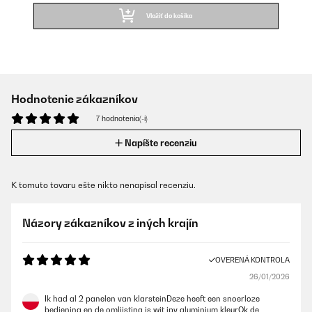
Vložiť do košíka
Hodnotenie zákazníkov
7 hodnotenia(-í)
Napíšte recenziu
K tomuto tovaru ešte nikto nenapísal recenziu.
Názory zákazníkov z iných krajín
OVERENÁ KONTROLA
26/01/2026
Ik had al 2 panelen van klarsteinDeze heeft een snoerloze
bediening en de omlijsting is wit ipv aluminium kleurOk de