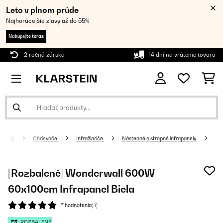
Leto v plnom prúde
Najhorúcejšie zľavy až do 55%
Nakupujte teraz
2 ročná záruka
14 dní na vrátenie tovaru
Ohrievače
Infražiariče
Nástenné a stropné infrapanely
[Rozbalené] Wonderwall 600W
60x100cm Infrapanel Biela
7 hodnotenia(-í)
ROZBALENÉ