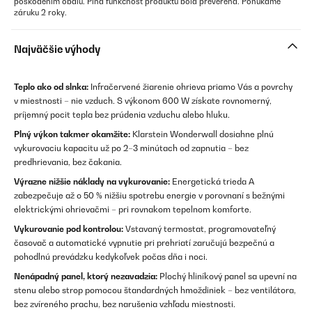
poškodením obalu. Plná funkčnosť produktu bola preverená. Ponúkame
záruku 2 roky.
Najväčšie výhody
Teplo ako od slnka:
Infračervené žiarenie ohrieva priamo Vás a povrchy
v miestnosti – nie vzduch. S výkonom 600 W získate rovnomerný,
príjemný pocit tepla bez prúdenia vzduchu alebo hluku.
Plný výkon takmer okamžite:
Klarstein Wonderwall dosiahne plnú
vykurovaciu kapacitu už po 2–3 minútach od zapnutia – bez
predhrievania, bez čakania.
Výrazne nižšie náklady na vykurovanie:
Energetická trieda A
zabezpečuje až o 50 % nižšiu spotrebu energie v porovnaní s bežnými
elektrickými ohrievačmi – pri rovnakom tepelnom komforte.
Vykurovanie pod kontrolou:
Vstavaný termostat, programovateľný
časovač a automatické vypnutie pri prehriatí zaručujú bezpečnú a
pohodlnú prevádzku kedykoľvek počas dňa i noci.
Nenápadný panel, ktorý nezavadzia:
Plochý hliníkový panel sa upevní na
stenu alebo strop pomocou štandardných hmoždiniek – bez ventilátora,
bez zvíreného prachu, bez narušenia vzhľadu miestnosti.