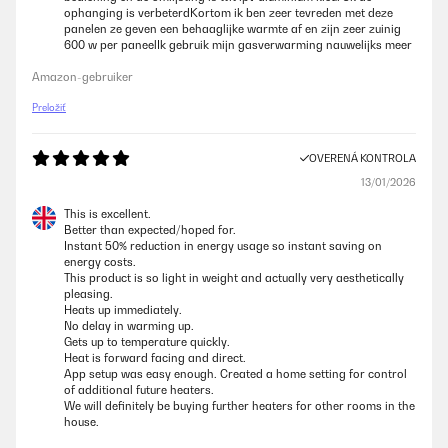
ophanging is verbeterdKortom ik ben zeer tevreden met deze
panelen ze geven een behaaglijke warmte af en zijn zeer zuinig
600 w per paneelIk gebruik mijn gasverwarming nauwelijks meer
Amazon-gebruiker
Preložiť
OVERENÁ KONTROLA
13/01/2026
This is excellent.
Better than expected/hoped for.
Instant 50% reduction in energy usage so instant saving on
energy costs.
This product is so light in weight and actually very aesthetically
pleasing.
Heats up immediately.
No delay in warming up.
Gets up to temperature quickly.
Heat is forward facing and direct.
App setup was easy enough. Created a home setting for control
of additional future heaters.
We will definitely be buying further heaters for other rooms in the
house.