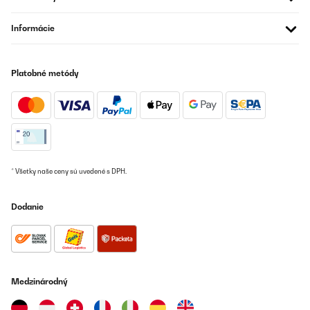
reduzieren. Dies funktioniert einwandfrei. Durch die von der
Wand abstehende Montage (circa 4 cm Luft zwischen Paneele
und Wand) und die Tatsache, dass auch die Rückseite etwas
Informácie
wärmer abbekommt wird zum einen das Mauerwerk gewärmt,
Und warme Luft zirkuliert hinter dem Paneel wie in einem
Heizkörper, wodurch unsere anderen Heizkörper regelmäßig die
Temperatur reduzieren.Vom Gefühl ist es, wie wenn die Sonne
Platobné metódy
durch das Fenster scheint.Wir sind wirklich positiv überrascht,
und wir waren zunächst auch sehr skeptisch. Die Bauform ist
ideal und wenig auffällig jedoch darf man sich nicht erhoffen, mit
solch einer Konstruktion anderer Heizkörper komplett ersetzen
zu können . Bei uns als Zusatzheizung aber ein sehr sehr
angenehmes Wohngefühl.Was verstärken positiv hinzukommt ist
die geringe Leistungsaufnahme und an Tagen, an denen es
draußen kalt ist aber die Sonne scheint, können wir mit unserem
Balkon Kraftwerk kostenlos Wärme erzeugen.Zu der
* Všetky naše ceny sú uvedené s DPH.
Fernbedienung und den Temperatursensor . Ob dieser haargenau
die exakte Temperatur anzeigt, kann ich nicht wirklich sagen
dazu fehlen mir die Messinstrumente. Jedoch wenn ich den
Dodanie
Temperatursensor auf 21 °C stelle und diesen circa 2 m vom
Paneel entfernt auf den Tisch stelle, schaltet dieses entsprechend
angenehm zu und ab, ohne dass es sich im Dauerbetrieb befindet
Also funktioniert auch dieses Teil in diesem Sinne. dies gibt mir
den Aufschluss, dass das Heizpaneel und der Thermostat sich
gegenseitig in der Nähe befinden müssen, um auch entsprechend
Medzinárodný
aufeinander reagieren zu können.
Amazon-Benutzer