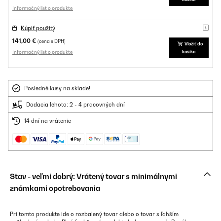
Informačný list o produkte
Kúpiť použitý
141,00 €
(cena s DPH)
Vložiť do
Informačný list o produkte
košíka
Posledné kusy na sklade!
Dodacia lehota: 2 - 4 pracovných dní
14 dní na vrátenie
Stav - veľmi dobrý: Vrátený tovar s minimálnymi
známkami opotrebovania
Pri tomto produkte ide o rozbalený tovar alebo o tovar s ľahším