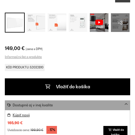
+3
149,00 €
(cena s DPH)
Informačný list o produkte
KÓD PRODUKTU: 52032810
Vložiť do košíka
Dostupné aj v inej kvalite
Kúpiť nový
165,90 €
-17%
199,90 €
Vložiť do
Uvádzacia cena:
košíka