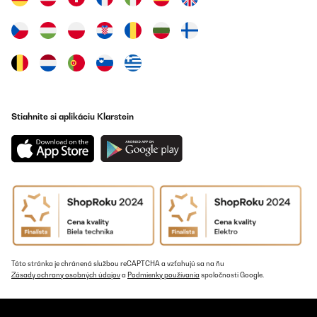
Preložiť
OVERENÁ KONTROLA
02/10/2020
Ho acquistato questo riscaldatore per il bagno,giacche non
disponiamo di molto spazio,ero stata tentata per via delle
dimensioni slim e dal fatto che si può applicare al muro..le mie
Stiahnite si aplikáciu Klarstein
aspettative sono state ampiamente ripagate..fa presto calore e
visivamente fa davvero una splendida figura.
Utente Amazon
Preložiť
Táto stránka je chránená službou reCAPTCHA a vzťahujú sa na ňu
Zásady ochrany osobných údajov
a
Podmienky používania
spoločnosti Google.