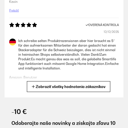
Kevin
Preložiť
OVERENÁ KONTROLA
12/12/2025
Ich schreibe selten Produktrezensionen aber hier braucht es 5*
für den aufmerksamen Mitarbeiter der daran gedacht hat einen
Steckeradapter für die Schweiz beizulegen, dies ist nicht einmal
in heimischen Shops selbstverständlich. Vielen Dank!Zum
Produkt:Es macht genau das was es soll, die gelabelte Smartlife
App funktioniert auch mitsamt Google Home Integration.Einfache
und intelligente Installation.
Amazon-Benutzer
Zobraziť všetky hodnotenia zákazníkov
Preložiť
OVERENÁ KONTROLA
11/11/2025
-10 €
Conforme à la descriptionTrès bonne qualitéFacile de emploie
Odoberajte naše novinky a získajte zľavu 10