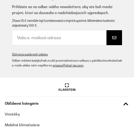
Grad (bei einem über Fernbedienung gewählten Zielwert von 27
Grad (Dieser wird in meinem Raum natürlich nicht erreicht). Evtl.
Prihláste sa na odber nášho newslettera, aby ste boli medzi
würde ein vierter Heizkörper das Raumvolumen noch besser
prvými, ktorí sa dozvedia o nadchádzajúcich výpredajoch.
abdecken.Anders als manche Rezensenten zuvor erhielt ich
perfekte Ware ohne Fehler. Die Heizkörper finde ich auch optisch
Zľava 10 € nemôže byť kombinovaná s inými kupónmi. Minimálna hodnota
sehr gelungen.Nachtrag: Benutze die Heizkörper jetzt dauerhaft.
objednávky 100 €.
Sie bringen ausreichende Leistung für den Raum (Deckenmontage
ist sinnvoll). Ein Problem gibt es mit dem Pairing der
notwendigen Fernbedienung: Wenn die Batterien getauscht sind,
muss man sie mit dem Heizsteuer-Kästchen auf der
Geräterückseite neu verbinden. Steuerkästchen aus-und wieder
anschalten (1x Piepton, rote LED leuchtet). An Fernbedienung -
Ochrana osobných údajov
und + gleichzeitig drücken, diese dabei in unmittelbarer Nähe zum
Odber môžete kedykoľvek zrušiť prostredníctvom odkazu v pätičke ktoréhokoľvek
Kästchen halten. Wenn nun das grüne Lämpchen zusätzlich
e-mailu alebo nám napíšte na
privacy@chal-tec.com
.
leuchtet und ein Doppelpiepton ertönt, hat es geklappt. Hat
beimir allerdings mehrere Anläufe gebraucht (einen Heizkörper
musste ich hierfür nochmal abnehmen, was lästig ist).Ein
weiterer kleiner Minuspunkt: die Thermostate in den
Fernbedienungen schalten zwar, aber messen die Temperatur
falsch (bei mir werden locker 5 Gead weniger angezeigt als
tatsächlich erreicht). Dem kann man aber durch ein passend
vermindertes Target begegnen. Dn wenn es 21 Grad werden
Obľúbené kategórie
sollen, kann man16 als Zielwert eingeben.Aber aufgepasst: Die
Heizkörper verbrauchen satt Strom, (3x300 W ziehen ca. 1kW,
Vinotéky
Wenn 24/24 aktiv, wirds teuer) wenn die Zieltemperatur nicht
erreicht ist. Also am besten immer wieder ausschalten oder
Mobilné klimatizácie
Zieltemperatur ausreichend tief angeben.