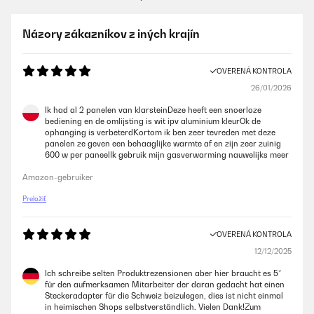
Názory zákazníkov z iných krajín
OVERENÁ KONTROLA
26/01/2026
Ik had al 2 panelen van klarsteinDeze heeft een snoerloze
bediening en de omlijsting is wit ipv aluminium kleurOk de
ophanging is verbeterdKortom ik ben zeer tevreden met deze
panelen ze geven een behaaglijke warmte af en zijn zeer zuinig
600 w per paneelIk gebruik mijn gasverwarming nauwelijks meer
Amazon-gebruiker
Preložiť
OVERENÁ KONTROLA
12/12/2025
Ich schreibe selten Produktrezensionen aber hier braucht es 5*
für den aufmerksamen Mitarbeiter der daran gedacht hat einen
Steckeradapter für die Schweiz beizulegen, dies ist nicht einmal
in heimischen Shops selbstverständlich. Vielen Dank!Zum