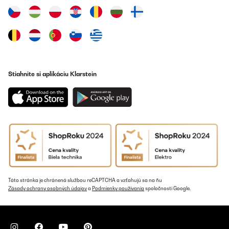
Preložiť
OVERENÁ KONTROLA
02/12/2022
Sehr gut Gerät mit einer schneller liefertermine und funktioniert
ein wunderbar.
Stiahnite si aplikáciu Klarstein
Amazon-Benutzer
Preložiť
OVERENÁ KONTROLA
14/11/2022
Das Bild ist schön Ausgefallen,die Fernbedienung ist mir ein
bischen zu kompliziert.
Amazon-Benutzer
Táto stránka je chránená službou reCAPTCHA a vzťahujú sa na ňu
Zásady ochrany osobných údajov
a
Podmienky používania
spoločnosti Google.
Preložiť
OVERENÁ KONTROLA
10/10/2022