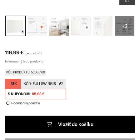
1/7
+2
116,99 €
(cena s DPH)
Informačný list o produkte
KÓD PRODUKTU: 52035169
-18%
KÓD:
FULLSWING18
S KUPÓNOM:
95,93 €
Podmienky použitia
Vložiť do košíka