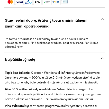
Stav - veľmi dobrý: Vrátený tovar s minimálnymi
známkami opotrebovania
Pri tomto produkte ide o rozbalený tovar alebo o tovar s ľahším
poškodením obalu. Plná funkčnosť produktu bola preverená. Ponúkame
záruku 2 roky.
Najväčšie výhody
Teplo bez čakania:
Klarstein Wonderwall Infinite využíva infračervené
žiarenie s výkonom 900 W a už po 2–3 minútach vydáva citeľné teplo –
a to bez toho, aby bolo potrebné najskôr ohriať vzduch v miestnosti.
Až o 50 % nižšie náklady na elektrinu:
Vďaka triede energetickej
účinnosti A spotrebuje Wonderwall Infinite výrazne menej energie ako
bežné elektrické ohrievače – pri rovnakom vykurovacom účinku.
Plne ovládateľný:
termostat, programovateľný týždenný časovač a