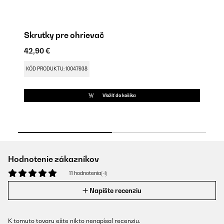
Skrutky pre ohrievač
D
42,90 €
9,
KÓD PRODUKTU: 10047938
KÓ
Vložiť do košíka
Hodnotenie zákazníkov
11 hodnotenia(-í)
Napíšte recenziu
K tomuto tovaru ešte nikto nenapísal recenziu.