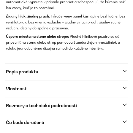
automatické vypnutie v prípade prehriatia zabezpečujú, že kúrenie beží
len vtedy, keď je to potrebné.
Žiadny hluk, žiadny prach:
Infračervený panel kúri úplne bezhlučne, bez
ventilátora a bez vírenia vzduchu – žiadny víriaci prach, žiadny suchý
vzduch, ideálny do spálne a pracovne.
Úspora miesta na stene alebo strope:
Ploché hliníkové puzdro sa dá
pripevniť na stenu alebo strop pomocou štandardných hmoždiniek a
vďaka jednoduchému dizajnu sa hodí do každého interiéru.
Popis produktu
Vlastnosti
Rozmery a technické podrobnosti
Čo bude doručené