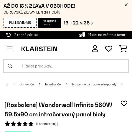
AŽ DO 18 % ZĽAVA V OBCHODE!
OBROVSKÉ ZĽAVY LEN 24 HODÍN!
Nakupujte
16
22
37
FULLSWING18
H
M
S
teraz
2 ročná záruka
14 dní na vrátenie tovaru
Ohrievače
Infražiariče
Nástenné a stropné infrapanely
[Rozbalené] Wonderwall Infinite 580W
59,5x90 cm infračervený panel​​ biely
11 hodnotenia(-í)