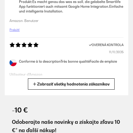
Produkt:Es macht genau das was es soll, die gelabelte Smartlife
App funktioniert auch mitsamt Google Home Integration.Einfache
und intelligente Installation.
Amazon-Benutzer
Preložiť
OVERENÁ KONTROLA
11/11/2025
Conforme à la descriptionTrès bonne qualitéFacile de emploie
Utilisateur d'Amazon
Zobraziť všetky hodnotenia zákazníkov
Preložiť
OVERENÁ KONTROLA
13/11/2024
-10 €
Habe diese sehr schmalen Heizkörper für Deckenmontage in
Schrägdeckenraum gekauft.Drei Stück à 300 W sind für eine
Odoberajte naše novinky a získajte zľavu 10
Fläche von 24qm sicher knapp bemessen. Sie schaffen aber, gut
€* na ďalší nákup!
im Raum verteilt, recht schnell eine Temperaturanhebung um ca. 5