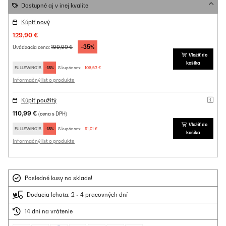
Dostupné aj v inej kvalite
Kúpiť nový
129,90 €
-35%
199,90 €
Uvádzacia cena:
Vložiť do
košíka
FULLSWING18
-18%
S kupónom:
106,52 €
Informačný list o produkte
Kúpiť použitý
110,99 €
(cena s DPH)
Vložiť do
FULLSWING18
-18%
S kupónom:
91,01 €
košíka
Informačný list o produkte
Posledné kusy na sklade!
Dodacia lehota: 2 - 4 pracovných dní
14 dní na vrátenie