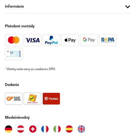
die geringe Leistungsaufnahme und an Tagen, an denen es
Informácie
draußen kalt ist aber die Sonne scheint, können wir mit unserem
Balkon Kraftwerk kostenlos Wärme erzeugen.Zu der
Fernbedienung und den Temperatursensor . Ob dieser haargenau
die exakte Temperatur anzeigt, kann ich nicht wirklich sagen
Platobné metódy
dazu fehlen mir die Messinstrumente. Jedoch wenn ich den
Temperatursensor auf 21 °C stelle und diesen circa 2 m vom
Paneel entfernt auf den Tisch stelle, schaltet dieses entsprechend
angenehm zu und ab, ohne dass es sich im Dauerbetrieb befindet
Also funktioniert auch dieses Teil in diesem Sinne. dies gibt mir
den Aufschluss, dass das Heizpaneel und der Thermostat sich
gegenseitig in der Nähe befinden müssen, um auch entsprechend
aufeinander reagieren zu können.
* Všetky naše ceny sú uvedené s DPH.
Amazon-Benutzer
Preložiť
Dodanie
OVERENÁ KONTROLA
23/04/2023
Produkt ist für den Preis okay
Medzinárodný
Amazon-Benutzer