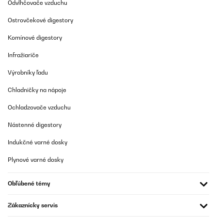
Amazon-Benutzer
Odvlhčovače vzduchu
Preložiť
Ostrovčekové digestory
Komínové digestory
OVERENÁ KONTROLA
12/02/2024
Infražiariče
Wir haben uns dieses Holzpaneele unvoreingenommen gekauft,
Výrobníky ľadu
um zwei etwas kühlere Fensterelemente etwas zu entschärfen.
Inzwischen ist es so, dass das Paneel an der Wand installiert ist
Chladničky na nápoje
und am Tag bei uns circa 2-3 Stunden im Betrieb ist. Die Wärme
ist sehr angenehm, wenn auch die Oberflächentemperatur fast
Ochladzovače vzduchu
heiß werden kann, wir haben es hinter unserer Sitzecke montiert,
um die Strahlung Kälte von den dabei Angehörigen Fenstern zu
reduzieren. Dies funktioniert einwandfrei. Durch die von der
Nástenné digestory
Wand abstehende Montage (circa 4 cm Luft zwischen Paneele
und Wand) und die Tatsache, dass auch die Rückseite etwas
Indukčné varné dosky
wärmer abbekommt wird zum einen das Mauerwerk gewärmt,
Und warme Luft zirkuliert hinter dem Paneel wie in einem
Plynové varné dosky
Heizkörper, wodurch unsere anderen Heizkörper regelmäßig die
Temperatur reduzieren.Vom Gefühl ist es, wie wenn die Sonne
durch das Fenster scheint.Wir sind wirklich positiv überrascht,
Obľúbené témy
und wir waren zunächst auch sehr skeptisch. Die Bauform ist
ideal und wenig auffällig jedoch darf man sich nicht erhoffen, mit
solch einer Konstruktion anderer Heizkörper komplett ersetzen
Zákaznícky servis
zu können . Bei uns als Zusatzheizung aber ein sehr sehr
angenehmes Wohngefühl.Was verstärken positiv hinzukommt ist