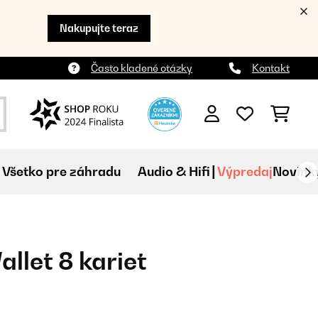
Nakupujte teraz
Často kladené otázky
Kontakt
Všetko pre záhradu
Audio & Hifi
Výpredaj
Novink
llet 8 kariet