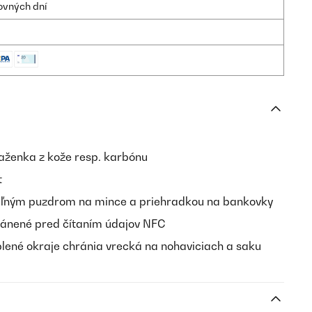
ovných dní
aženka z kože resp. karbónu
t
ľným puzdrom na mince a priehradkou na bankovky
ránené pred čítaním údajov NFC
lené okraje chránia vrecká na nohaviciach a saku