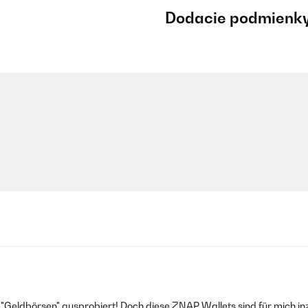
Dodacie podmienk
 "Geldbörsen" ausprobiert! Doch diese ZNAP Wallets sind für mich in