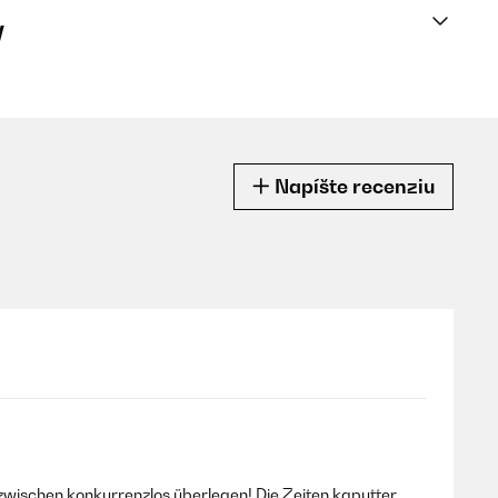
y
Napíšte recenziu
zwischen konkurrenzlos überlegen! Die Zeiten kaputter,