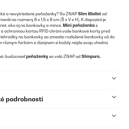
ické a nevytriedené peňaženky? So ZNAP
Slim Wallet
od
menší na rozmery 8 x 1,5 x 6 cm (Š x V x H). K dispozícii je
riet, ako aj na bankovky a mince.
Mini peňaženka
s
a ochrannou kartou RFID chráni vaše bankové karty pred
priehradky na bankovky sa zmestia rozložené bankovky až do
m rôznym farbám a dizajnom si každý nájde svoju vhodnú
ná: budúcnosť
peňaženky
sa volá ZNAP od
Slimpuro.
é podrobnosti