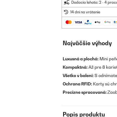
Dodacia lehota: 2 - 4 prac
14 dní na vrátenie
Najväčšie výhody
Luxusná a plochá:
Mini peň
Kompaktná:
Až pre 8 karie
Všetko v balení:
S odnímate
Ochrana RFID:
Karty sú ch
Precízne spracovaná:
Zaob
Popis produktu