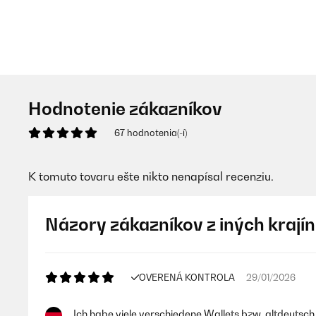
Hodnotenie zákazníkov
67 hodnotenia(-í)
K tomuto tovaru ešte nikto nenapísal recenziu.
Názory zákazníkov z iných krajín
OVERENÁ KONTROLA
29/01/2026
Ich habe viele verschiedene Wallets bzw. altdeutsch