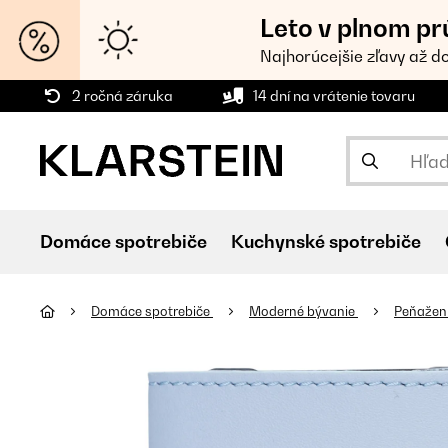
Leto v plnom pr
Najhorúcejšie zľavy až d
2 ročná záruka
14 dní na vrátenie tovaru
Domáce spotrebiče
Kuchynské spotrebiče
Domáce spotrebiče
Moderné bývanie
Peňaže