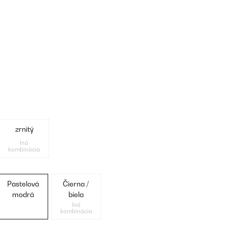
zrnitý
Iná
kombinácia
Pastelová
Čierna /
modrá
biela
Iná
kombinácia