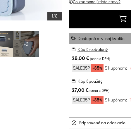
Čo znamenajú tieto stavy?
1/8
Dostupné aj v inej kvalite
+3
Kúpiť rozbalený
28,00 €
(cena s DPH)
SALE35P
-35%
S kupónom:
1
Kúpiť použitý
27,00 €
(cena s DPH)
SALE35P
-35%
S kupónom:
1
Pripravené na odoslanie