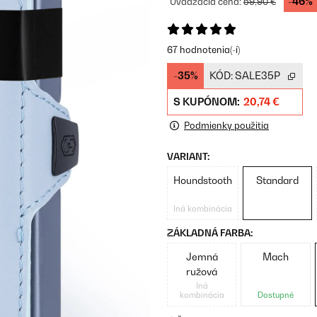
-46%
Uvádzacia cena:
59,90 €
67 hodnotenia(-í)
-35%
KÓD:
SALE35P
S KUPÓNOM:
20,74 €
Podmienky použitia
VARIANT:
Houndstooth
Standard
Iná kombinácia
ZÁKLADNÁ FARBA:
Jemná
Mach
ružová
Iná
kombinácia
Dostupné