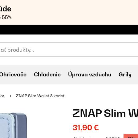
úde
o 55%
Ohrievače
Chladenie
Úprava vzduchu
Grily
nky
ZNAP Slim Wallet 8 kariet
ZNAP Slim Wa
31,90 €