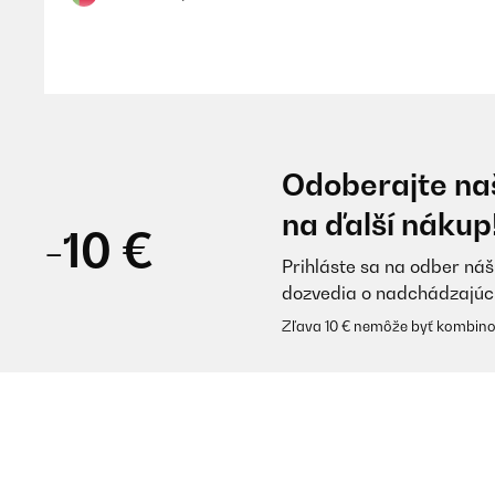
Usuario/a de amazon
OVERENÁ KONTROLA
11/11/2025
Odoberajte naš
Grundsätzlich ein tolles Wallet, habe bereits seit 3J
na ďalší nákup
ein Schwarzes mit Nickel (silbernes Alu) und bekom
-10 €
Prihláste sa na odber náš
Amazon-Benutzer
dozvedia o nadchádzajúc
Zľava 10 € nemôže byť kombino
OVERENÁ KONTROLA
10/11/2025
Metallrahmen, extrem robust und langlebig – seit üb
Metallrahmen, sehr stabil Kompakte Größe, ideal für
verstecken – 4/5 Sterne, langlebig und hochwertig!