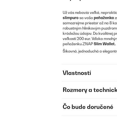
Už vás nebavia veľké, neprakt
slimpuro
sa vaša
peňaženka
z
samozrejme priestor až na 8 ka
robustným hliníkovým puzdrom 
krádežou údajov. Do kvalitnej 
veľkosti 200 eur. Vďaka mnohý
peňaženku ZNAP
Slim Wallet.
Šikovná, jednoduchá a elegant
Vlastnosti
Rozmery a technick
Čo bude doručené