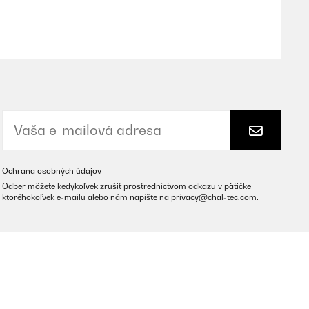
Preložiť
n mir klar zu empfehlen und 5Sterne wert.Aber ich bestellte
n. Geht retour.
Ochrana osobných údajov
Preložiť
Odber môžete kedykoľvek zrušiť prostredníctvom odkazu v pätičke
ktoréhokoľvek e-mailu alebo nám napíšte na
privacy@chal-tec.com
.
hr ganz, aber ansonsten top verarbeitet. Hochwertiger
t: Braucht sich vor den großen Herstellern nicht zu