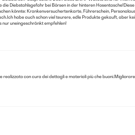
 die Diebstahlsgefahr bei Börsen in der hinteren Hosentasche!Diese
chen könnte: Krankenversuchertenkarte, Führerschein, Personalaus
ach.Ich habe auch schon viel teurere, edle Produkte gekauft, aber 
es nur uneingeschränkt empfehlen!
ealizzato con cura dei dettagli e materiali più che buoni.Migliorare d