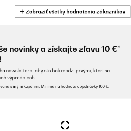
Zobraziť všetky hodnotenia zákazníkov
e novinky a získajte zľavu 10 €*
 dieses und wollte mit nun ein neues gönnen. Somit ist das Produkt vo
!
men habe ich ein Schwarz Bronze.Dafür muss es ein Stern Abzug gebe
ho newslettera, aby ste boli medzi prvými, ktorí sa
ich výpredajoch.
vaná s inými kupónmi. Minimálna hodnota objednávky 100 €.
er 3 Jahren im Gebrauch. Der Druckknopf hält mittlerweile nicht me
 den Alltag Zuverlässiger RFID-Schutz Sieht modern und edel ausFazi