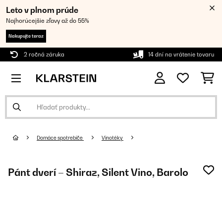
Leto v plnom prúde
Najhorúcejšie zľavy až do 55%
Nakupujte teraz
2 ročná záruka
14 dní na vrátenie tovaru
Domáce spotrebiče
Vinotéky
Pánt dverí – Shiraz, Silent Vino, Barolo