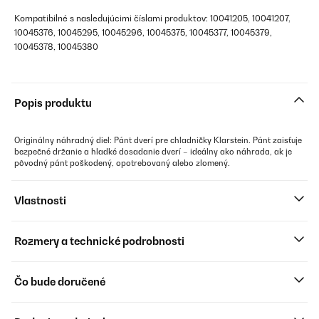
Kompatibilné s nasledujúcimi číslami produktov: 10041205, 10041207,
10045376, 10045295, 10045296, 10045375, 10045377, 10045379,
10045378, 10045380
Popis produktu
Originálny náhradný diel: Pánt dverí pre chladničky Klarstein. Pánt zaisťuje
bezpečné držanie a hladké dosadanie dverí – ideálny ako náhrada, ak je
pôvodný pánt poškodený, opotrebovaný alebo zlomený.
Vlastnosti
Rozmery a technické podrobnosti
Čo bude doručené