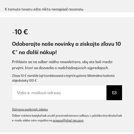
K tomuto tovaru ešte nikto nenapísal recenziu.
-10 €
Odoberajte naše novinky a získajte zľavu 10
€* na ďalší nákup!
Prihláste sa na odber nášho newslettera, aby ste boli medzi
prvými, ktorí sa dozvedia o nadchádzajúcich výpredajoch.
Zľava 10 € nemôže byť kombinovaná s inými kupónmi. Minimálna hodnota
objednávky 100 €.
Ochrana osobných údajov
Odber môžete kedykoľvek zrušiť prostredníctvom odkazu v pätičke ktoréhokoľvek
e-mailu alebo nám napíšte na
privacy@chal-tec.com
.